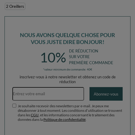
Entretenir Doux Et Durable, violet, 2
2 Oreillers
Oreillers
NOUS AVONS QUELQUE CHOSE POUR
VOUS JUSTE DIRE BONJOUR!
DE RÉDUCTION
10%
SUR VOTRE
PREMIÈRE COMMANDE
*valeur minimum de commande: 40€
inscrivez-vous à notre newsletter et obtenez un code de
réduction
Adresse e-mail
Abonnez-vous
Je souhaite recevoir des newsletters par e-mail. Je peux me
désabonner à tout moment. Les conditions d’utilisation se trouvent
dans les
CGU
, et les informations concernant le traitement des
données dans la
Politique de confidentialité
.