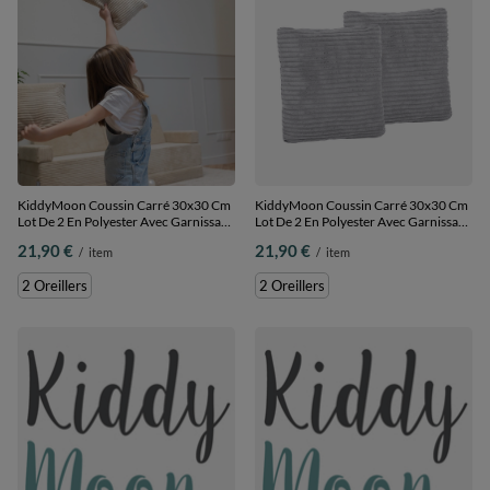
KiddyMoon Coussin Carré 30x30 Cm
KiddyMoon Coussin Carré 30x30 Cm
Lot De 2 En Polyester Avec Garnissage
Lot De 2 En Polyester Avec Garnissage
En Mousse Design Élégant Pour
En Mousse Design Élégant Pour
21,90 €
21,90 €
/
item
/
item
Canapé Fauteuil Ou Lit Facile À
Canapé Fauteuil Ou Lit Facile À
Entretenir Doux Et Durable, beige, 2
Entretenir Doux Et Durable, gris
2 Oreillers
2 Oreillers
Oreillers
foncé, 2 Oreillers