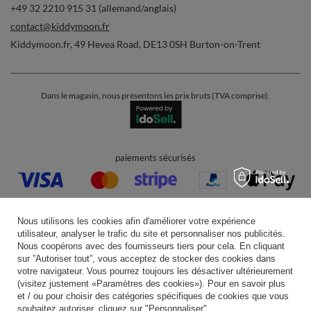
+49 32 2210 915 31 (allemand/anglais)
contact@kiddymoon.fr
Kiddymoon.fr
,
49 Hevea Road
,
DE13 0SH
Burton-on-Trent
Dans le magasin, nous présentons les prix bruts (TVA comprise).
paiements sécurisés
Nous utilisons les cookies afin d'améliorer votre expérience
utilisateur, analyser le trafic du site et personnaliser nos publicités.
Nous coopérons avec des fournisseurs tiers pour cela. En cliquant
livraison pratique
sur ”Autoriser tout”, vous acceptez de stocker des cookies dans
votre navigateur. Vous pourrez toujours les désactiver ultérieurement
(visitez justement «Paramètres des cookies»). Pour en savoir plus
et / ou pour choisir des catégories spécifiques de cookies que vous
souhaitez autoriser, cliquez sur "Personnaliser".