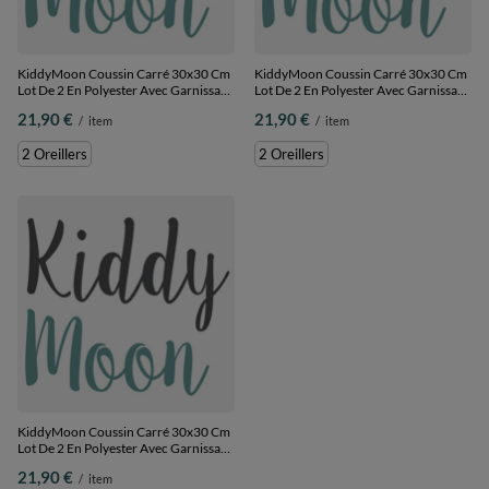
KiddyMoon Coussin Carré 30x30 Cm
KiddyMoon Coussin Carré 30x30 Cm
Lot De 2 En Polyester Avec Garnissage
Lot De 2 En Polyester Avec Garnissage
En Mousse Design Élégant Pour
En Mousse Design Élégant Pour
21,90 €
21,90 €
/
item
/
item
Canapé Fauteuil Ou Lit Facile À
Canapé Fauteuil Ou Lit Facile À
Entretenir Doux Et Durable, gris clair,
Entretenir Doux Et Durable, vert, 2
2 Oreillers
2 Oreillers
2 Oreillers
Oreillers
KiddyMoon Coussin Carré 30x30 Cm
Lot De 2 En Polyester Avec Garnissage
En Mousse Design Élégant Pour
21,90 €
/
item
Canapé Fauteuil Ou Lit Facile À