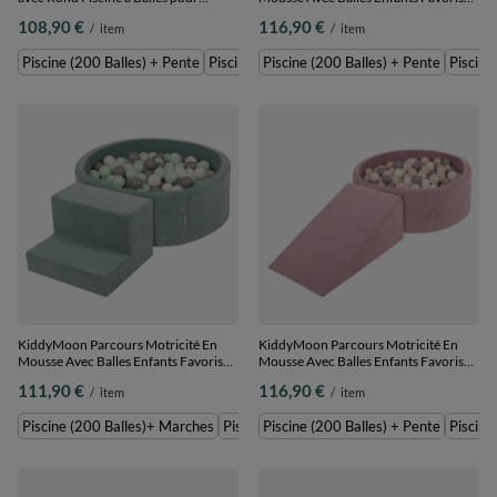
Enfants, gris clair: blanc/gris/menthe,
Créativité, Vert : blanc/gris/menthe,
108,90 €
116,90 €
/
item
/
item
Piscine (200 Balles) + Pente
Piscine (200 Balles) + Pente
Piscine (200 Balles) + Pente
Piscine (100 Balles)+ Pente
Piscine (200 Balles) + Pente
Piscine
KiddyMoon Parcours Motricité En
KiddyMoon Parcours Motricité En
Mousse Avec Balles Enfants Favorise
Mousse Avec Balles Enfants Favorise
Créativité, Vert : blanc/gris/menthe,
Créativité, Violet : beige
111,90 €
116,90 €
/
item
/
item
Piscine (200 Balles)+ Marches
pastel/blanc/perle/gris, Piscine (200
Balles) + Pente
Piscine (200 Balles)+ Marches
Piscine (100 Balles) + Marches
Piscine (200 Balles) + Pente
Piscine