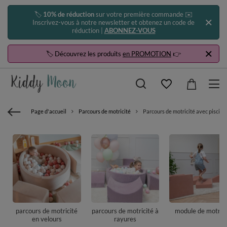
🏷️
10% de réduction
sur votre première commande ✉️
Inscrivez-vous à notre newsletter et obtenez un code de
réduction |
ABONNEZ-VOUS
🏷️ Découvrez les produits
en PROMOTION
👉
Page d'accueil
Parcours de motricité
Parcours de motricité avec piscine 
parcours de motricité
parcours de motricité à
module de motrici
en velours
rayures