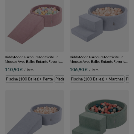
KiddyMoon Parcours Motricité En
KiddyMoon Parcours Motricité En
Mousse Avec Balles Enfants Favorise
Mousse Avec Balles Enfants Favorise
Créativité, Violet : bleu pastel/jaune
Créativité, gris foncé : beige
110,90 €
106,90 €
/
item
/
item
pastel/blanc/menthe/rose poudré,
pastel/blanc/perle, Piscine (100
Piscine (100 Balles)+ Pente
Balles) + Marches
Piscine (100 Balles)+ Pente
Piscine (200 Balles) + Pente
Piscine (100 Balles) + Marches
Pisc