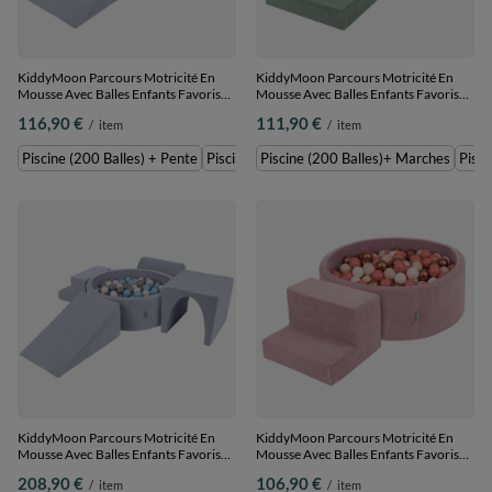
KiddyMoon Parcours Motricité En
KiddyMoon Parcours Motricité En
Mousse Avec Balles Enfants Favorise
Mousse Avec Balles Enfants Favorise
Créativité, gris foncé : beige
Créativité, Vert : turquoise
116,90 €
111,90 €
/
item
/
item
pastel/blanc/perle, Piscine (200
foncé/beige pastel/vert de
Balles) + Pente
gris/saumon, Piscine (200 Balles)+
Piscine (200 Balles) + Pente
Piscine (100 Balles)+ Pente
Piscine (200 Balles)+ Marches
Pisci
Marches
KiddyMoon Parcours Motricité En
KiddyMoon Parcours Motricité En
Mousse Avec Balles Enfants Favorise
Mousse Avec Balles Enfants Favorise
Créativité, Gris foncé :
Créativité, Violet : beige
208,90 €
106,90 €
/
item
/
item
gris/blanc/babyblue, Piscine (200
pastel/blanc/cuivre/saumon, Piscine