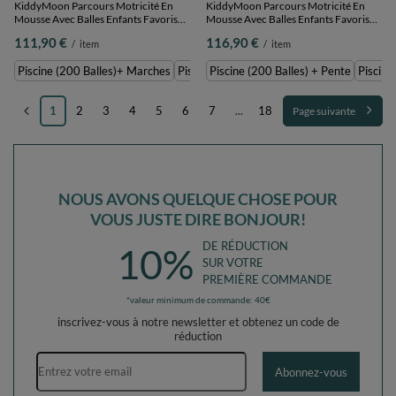
KiddyMoon Parcours Motricité En
KiddyMoon Parcours Motricité En
Mousse Avec Balles Enfants Favorise
Mousse Avec Balles Enfants Favorise
Créativité, Gris foncé : bleu
Créativité, Gris foncé : bleu
111,90 €
116,90 €
/
item
/
item
pastel/jaune pastel/blanc/menthe/rose
pastel/jaune pastel/blanc/menthe/rose
poudré, Piscine (200 Balles)+
poudré, Piscine (200 Balles) + Pente
Piscine (200 Balles)+ Marches
Piscine (100 Balles) + Marches
Piscine (200 Balles) + Pente
Piscine
Marches
1
2
3
4
5
6
7
...
18
Page suivante
NOUS AVONS QUELQUE CHOSE POUR
VOUS JUSTE DIRE BONJOUR!
DE RÉDUCTION
10%
SUR VOTRE
PREMIÈRE COMMANDE
*valeur minimum de commande: 40€
inscrivez-vous à notre newsletter et obtenez un code de
réduction
Adresse e-mail
Abonnez-vous