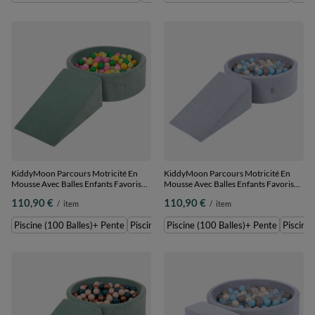
KiddyMoon Parcours Motricité En
KiddyMoon Parcours Motricité En
Mousse Avec Balles Enfants Favorise
Mousse Avec Balles Enfants Favorise
Créativité, Vert : vert
Créativité, Gris foncé :
110,90 €
110,90 €
/
item
/
item
clair/vert/jaune/rose poudré/rose,
perle/gris/transparent/babyblue,
Piscine (100 Balles)+ Pente
Piscine (100 Balles)+ Pente
Piscine (100 Balles)+ Pente
Piscine (200 Balles) + Pente
Piscine (100 Balles)+ Pente
Piscine 