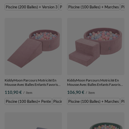
Balles) + Version 3
(100 Balles) + Marches
Piscine (200 Balles) + Version 3
Piscine (300 Balles) + Version 3
Piscine (100 Balles) + Marches
Pisc
KiddyMoon Parcours Motricité En
KiddyMoon Parcours Motricité En
Mousse Avec Balles Enfants Favorise
Mousse Avec Balles Enfants Favorise
Créativité, Violet : bleu
Créativité, Violet : bleu
110,90 €
106,90 €
/
item
/
item
pastel/perle/rose poudré/blanc,
pastel/perle/rose poudré/blanc,
Piscine (100 Balles)+ Pente
Piscine (100 Balles) + Marches
Piscine (100 Balles)+ Pente
Piscine (200 Balles) + Pente
Piscine (100 Balles) + Marches
Pisc