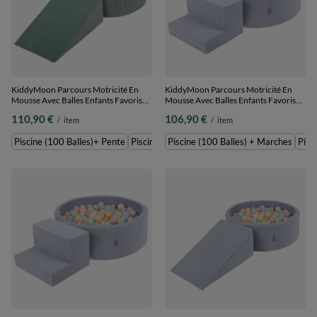
KiddyMoon Parcours Motricité En
KiddyMoon Parcours Motricité En
Mousse Avec Balles Enfants Favorise
Mousse Avec Balles Enfants Favorise
Créativité, Vert : turquoise
Créativité, Gris foncé :
110,90 €
106,90 €
/
item
/
item
foncé/beige pastel/cuivre, Piscine
perle/gris/transparent/babyblue,
(100 Balles)+ Pente
Piscine (100 Balles) + Marches
Piscine (100 Balles)+ Pente
Piscine (200 Balles) + Pente
Piscine (100 Balles) + Marches
Pisc