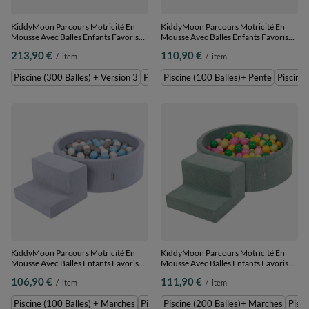
KiddyMoon Parcours Motricité En
KiddyMoon Parcours Motricité En
Mousse Avec Balles Enfants Favorise
Mousse Avec Balles Enfants Favorise
Créativité, gris foncé : beige
Créativité, Violet : beige
213,90 €
110,90 €
/
item
/
item
pastel/blanc/perle, Piscine (300
pastel/blanc/cuivre/saumon, Piscine
Balles) + Version 3
(100 Balles)+ Pente
Piscine (300 Balles) + Version 3
Piscine (200 Balles) + Version 3
Piscine (100 Balles)+ Pente
Piscine 
KiddyMoon Parcours Motricité En
KiddyMoon Parcours Motricité En
Mousse Avec Balles Enfants Favorise
Mousse Avec Balles Enfants Favorise
Créativité, Gris foncé :
Créativité, Vert : vert
106,90 €
111,90 €
/
item
/
item
gris/blanc/babyblue, Piscine (100
clair/vert/jaune/rose poudré/rose,
Balles) + Marches
Piscine (200 Balles)+ Marches
Piscine (100 Balles) + Marches
Piscine (200 Balles)+ Marches
Piscine (200 Balles)+ Marches
Pisci