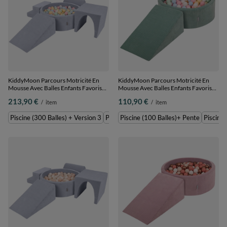
KiddyMoon Parcours Motricité En
KiddyMoon Parcours Motricité En
Mousse Avec Balles Enfants Favorise
Mousse Avec Balles Enfants Favorise
Créativité, Gris foncé : bleu
Créativité, Vert : bleu pastel/jaune
213,90 €
110,90 €
/
item
/
item
pastel/jaune pastel/blanc/menthe/rose
pastel/blanc/menthe/rose poudré,
poudré, Piscine (300 Balles) + Version
Piscine (100 Balles)+ Pente
Piscine (300 Balles) + Version 3
Piscine (200 Balles) + Version 3
Piscine (100 Balles)+ Pente
Piscine 
3