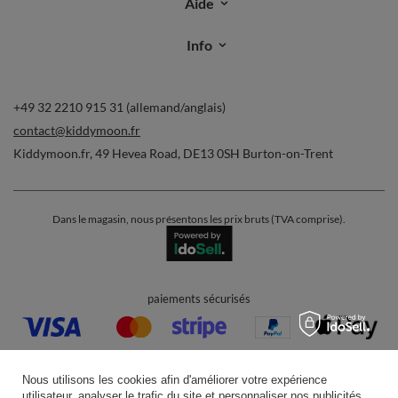
Aide
Info
+49 32 2210 915 31 (allemand/anglais)
contact@kiddymoon.fr
Kiddymoon.fr
,
49 Hevea Road
,
DE13 0SH
Burton-on-Trent
Dans le magasin, nous présentons les prix bruts (TVA comprise).
paiements sécurisés
Nous utilisons les cookies afin d'améliorer votre expérience
utilisateur, analyser le trafic du site et personnaliser nos publicités.