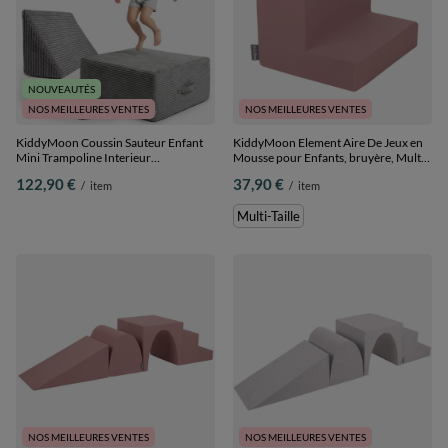
NOUVEAUTÉS
NOS MEILLEURES VENTES
NOS MEILLEURES VENTES
KiddyMoon Coussin Sauteur Enfant
KiddyMoon Element Aire De Jeux en
Mini Trampoline Interieur
Mousse pour Enfants, bruyère, Multi-
Rembourrage A Ressorts Housse
Taille
122,90 €
37,90 €
/
item
/
item
Amovible En Tissu Cotele Deux
Poignees Des 3 Ans, Gris Foncé, Mini
Multi-Taille
Trampoline Avec Dossier Et
Accoudoir
NOS MEILLEURES VENTES
NOS MEILLEURES VENTES