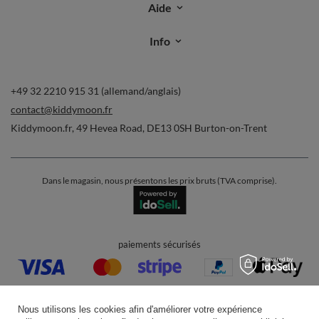
Aide
Info
+49 32 2210 915 31 (allemand/anglais)
contact@kiddymoon.fr
Kiddymoon.fr
,
49 Hevea Road
,
DE13 0SH
Burton-on-Trent
Dans le magasin, nous présentons les prix bruts (TVA comprise).
paiements sécurisés
Nous utilisons les cookies afin d'améliorer votre expérience