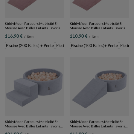
KiddyMoon Parcours Motricité En
KiddyMoon Parcours Motricité En
Mousse Avec Balles Enfants Favorise
Mousse Avec Balles Enfants Favorise
Créativité, Violet : beige
Créativité, Violet : bleu pastel/jaune
116,90 €
110,90 €
/
item
/
item
pastel/blanc/perle/gris, Piscine (200
pastel/blanc/menthe/rose poudré,
Balles) + Pente
Piscine (100 Balles)+ Pente
Piscine (200 Balles) + Pente
Piscine (100 Balles)+ Pente
Piscine (100 Balles)+ Pente
Piscine 
KiddyMoon Parcours Motricité En
KiddyMoon Parcours Motricité En
Mousse Avec Balles Enfants Favorise
Mousse Avec Balles Enfants Favorise
Créativité, gris foncé : beige
Créativité, gris foncé : beige
106,90 €
116,90 €