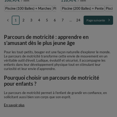
/
item
/
item
pastel/blanc/perle, Piscine (100
pastel/blanc/perle, Piscine (200
Balles) + Marches
Balles) + Pente
Piscine (100 Balles) + Marches
Piscine (200 Balles)+ Marches
Piscine (200 Balles) + Pente
Piscine
1
2
3
4
5
6
7
...
24
Page suivante
Parcours de motricité : apprendre en
s’amusant dès le plus jeune âge
Pour les tout-petits, bouger est une façon naturelle d’explorer le monde.
Le parcours de motricité transforme cette envie de mouvement en un
véritable outil d’éveil. Ludique, évolutif et sécurisé, il accompagne les
enfants dans leur développement physique tout en stimulant leur
curiosité et leur envie d’apprendre.
Pourquoi choisir un parcours de motricité
pour enfants ?
Le parcours de motricité permet à l’enfant de grandir en confiance, en
sollicitant aussi bien son corps que son esprit.
En savoir plus