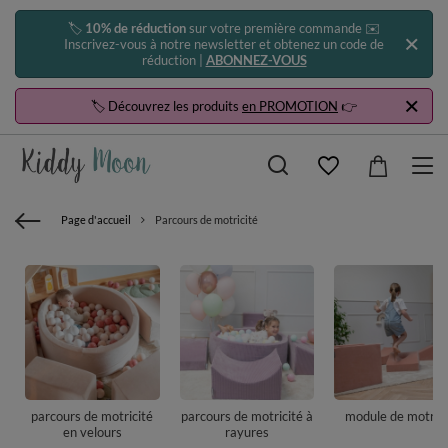
🏷️
10% de réduction
sur votre première commande ✉️
Inscrivez-vous à notre newsletter et obtenez un code de
réduction |
ABONNEZ-VOUS
🏷️ Découvrez les produits
en PROMOTION
👉
Page d'accueil
Parcours de motricité
parcours de motricité
parcours de motricité à
module de motrici
en velours
rayures