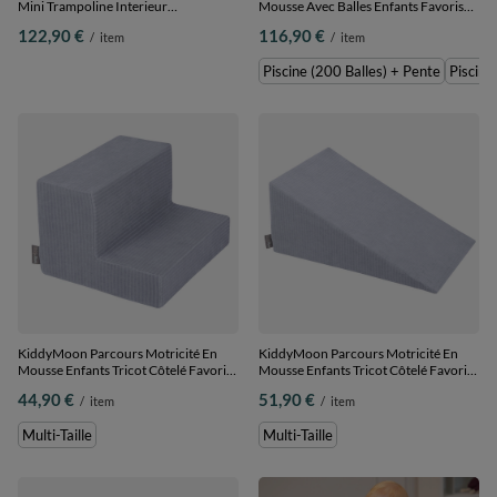
Mini Trampoline Interieur
Mousse Avec Balles Enfants Favorise
Rembourrage A Ressorts Housse
Créativité, Vert : blanc/gris/menthe,
122,90 €
116,90 €
/
item
/
item
Amovible En Tissu Cotele Deux
Piscine (200 Balles) + Pente
Poignees Des 3 Ans, Violet, Mini
Piscine (200 Balles) + Pente
Piscine
Trampoline Avec Dossier Et
Accoudoir
KiddyMoon Parcours Motricité En
KiddyMoon Parcours Motricité En
Mousse Enfants Tricot Côtelé Favorise
Mousse Enfants Tricot Côtelé Favorise
Créativité, , Multi-Taille
Créativité, , Multi-Taille
44,90 €
51,90 €
/
item
/
item
Multi-Taille
Multi-Taille