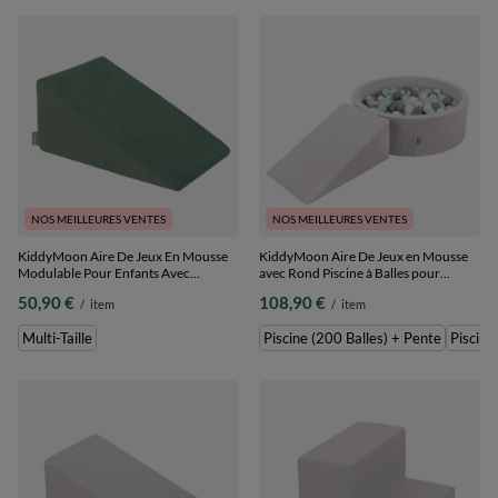
NOS MEILLEURES VENTES
NOS MEILLEURES VENTES
KiddyMoon Aire De Jeux En Mousse
KiddyMoon Aire De Jeux en Mousse
Modulable Pour Enfants Avec
avec Rond Piscine à Balles pour
Housses Amovibles Résistantes Et
Enfants, gris clair: blanc/gris/menthe,
50,90 €
108,90 €
/
item
/
item
Matériaux Doux Favorisant
Piscine (200 Balles) + Pente
Imagination Et Créativité, vert forêt,
Multi-Taille
Piscine (200 Balles) + Pente
Piscine
Multi-Taille