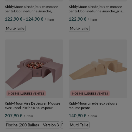
KiddyMoon aire de jeux en mousse
KiddyMoon aire de jeux en mousse
pente L/colline/tunnel/marché,
pente L/colline/tunnel/marché, gris
bruyère, Multi-Taille
clair, Multi-Taille
de
vers le bas
122,90 €
-
124,90 €
122,90 €
/
item
/
item
Multi-Taille
Multi-Taille
NOS MEILLEURES VENTES
NOS MEILLEURES VENTES
KiddyMoon Aire De Jeux en Mousse
KiddyMoon aire de jeux velours
avec Rond Piscine à Balles pour
mousse pente
Enfants, bruyère: brun/cuivre/beige
L/colline/tunnel/marché, beige
207,90 €
140,90 €
/
item
/
item
pastel/saumon, Piscine (200 Balles) +
sableux, Multi-Taille
Version 3
Piscine (200 Balles) + Version 3
Piscine (300 Balles) + Version 3
Multi-Taille