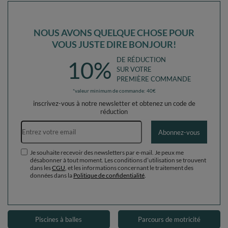
NOUS AVONS QUELQUE CHOSE POUR
VOUS JUSTE DIRE BONJOUR!
DE RÉDUCTION
10%
SUR VOTRE
PREMIÈRE COMMANDE
*valeur minimum de commande: 40€
inscrivez-vous à notre newsletter et obtenez un code de
réduction
Adresse e-mail
Abonnez-vous
Je souhaite recevoir des newsletters par e-mail. Je peux me
désabonner à tout moment. Les conditions d’utilisation se trouvent
dans les
CGU
, et les informations concernant le traitement des
données dans la
Politique de confidentialité
.
Piscines à balles
Parcours de motricité