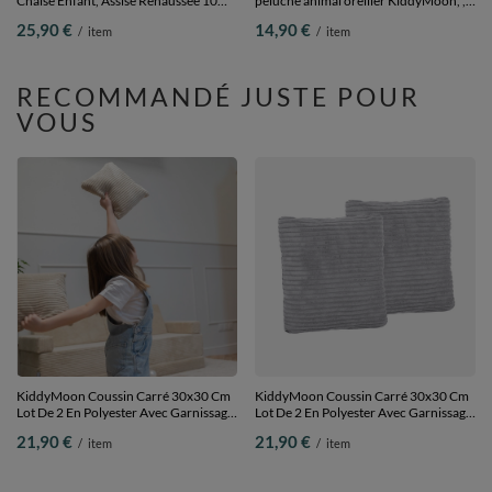
Chaise Enfant, Assise Rehaussée 10
peluche animal oreiller KiddyMoon, ,
Cm Avec Housse Lavable Et Liens
UNI
25,90 €
14,90 €
/
item
/
item
d’Attache, gris foncé, 33x33x10
RECOMMANDÉ JUSTE POUR
VOUS
KiddyMoon Coussin Carré 30x30 Cm
KiddyMoon Coussin Carré 30x30 Cm
Lot De 2 En Polyester Avec Garnissage
Lot De 2 En Polyester Avec Garnissage
En Mousse Design Élégant Pour
En Mousse Design Élégant Pour
21,90 €
21,90 €
/
item
/
item
Canapé Fauteuil Ou Lit Facile À
Canapé Fauteuil Ou Lit Facile À
Entretenir Doux Et Durable, beige, 2
Entretenir Doux Et Durable, gris
Oreillers
foncé, 2 Oreillers