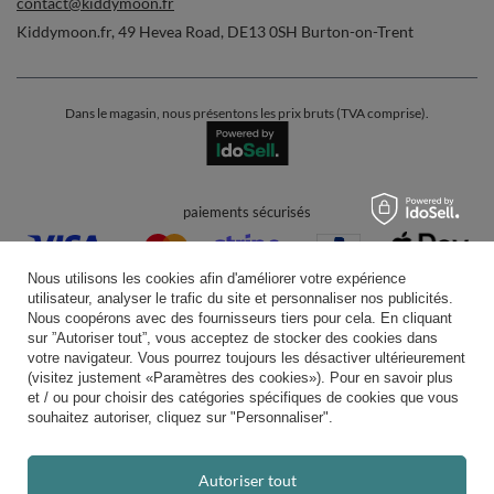
contact@kiddymoon.fr
Kiddymoon.fr
,
49 Hevea Road
,
DE13 0SH
Burton-on-Trent
Dans le magasin, nous présentons les prix bruts (TVA comprise).
paiements sécurisés
Nous utilisons les cookies afin d'améliorer votre expérience
utilisateur, analyser le trafic du site et personnaliser nos publicités.
Nous coopérons avec des fournisseurs tiers pour cela. En cliquant
sur ”Autoriser tout”, vous acceptez de stocker des cookies dans
votre navigateur. Vous pourrez toujours les désactiver ultérieurement
livraison pratique
(visitez justement «Paramètres des cookies»). Pour en savoir plus
et / ou pour choisir des catégories spécifiques de cookies que vous
souhaitez autoriser, cliquez sur "Personnaliser".
vous pouvez nous faire confiance
Autoriser tout