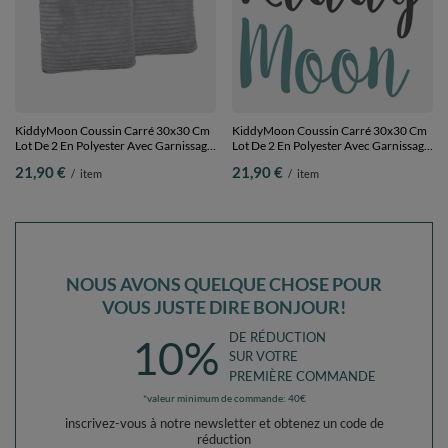
KiddyMoon Coussin Carré 30x30 Cm
KiddyMoon Coussin Carré 30x30 Cm
Lot De 2 En Polyester Avec Garnissage
Lot De 2 En Polyester Avec Garnissage
En Mousse Design Élégant Pour
En Mousse Design Élégant Pour
21,90 €
21,90 €
/
item
/
item
Canapé Fauteuil Ou Lit Facile À
Canapé Fauteuil Ou Lit Facile À
Entretenir Doux Et Durable, gris
Entretenir Doux Et Durable, gris clair,
foncé, 2 Oreillers
2 Oreillers
NOUS AVONS QUELQUE CHOSE POUR
VOUS JUSTE DIRE BONJOUR!
DE RÉDUCTION
10%
SUR VOTRE
PREMIÈRE COMMANDE
*valeur minimum de commande: 40€
inscrivez-vous à notre newsletter et obtenez un code de
réduction