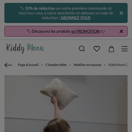
🏷️
10% de réduction
sur votre première commande ✉️
Inscrivez-vous à notre newsletter et obtenez un code de
réduction |
ABONNEZ-VOUS
🏷️ Découvrez les produits
en PROMOTION
👉
Page d'accueil
Chambre bébé
Mobilier en mousse
KiddyMoon Coussi