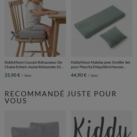
KiddyMoon Coussin Rehausseur De
KiddyMoon Matelas avec Oreiller Set
Chaise Enfant, Assise Rehaussée 10
pour Planche D'équilibre Housse
Cm Avec Housse Lavable Et Liens
Amovible en Tissu Côtelé, vert,
25,90 €
44,90 €
/
item
/
item
d’Attache, gris clair, 33x33x10
Matelas/Oreiller
RECOMMANDÉ JUSTE POUR
VOUS