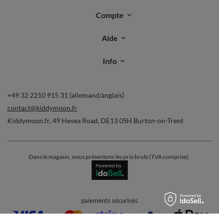
Compte
Aide
Info
+49 32 2210 915 31 (allemand/anglais)
contact@kiddymoon.fr
Kiddymoon.fr
,
49 Hevea Road
,
DE13 0SH
Burton-on-Trent
Dans le magasin, nous présentons les prix bruts (TVA comprise).
paiements sécurisés