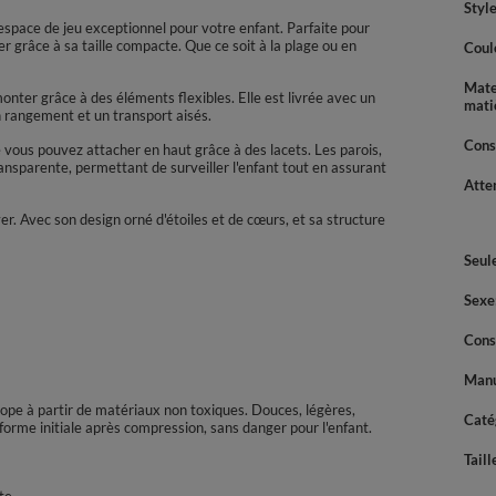
Styl
espace de jeu exceptionnel pour votre enfant. Parfaite pour
ter grâce à sa taille compacte. Que ce soit à la plage ou en
Coul
Mate
onter grâce à des éléments flexibles. Elle est livrée avec un
mati
n rangement et un transport aisés.
Cons
e vous pouvez attacher en haut grâce à des lacets. Les parois,
ansparente, permettant de surveiller l'enfant tout en assurant
Atte
er. Avec son design orné d'étoiles et de cœurs, et sa structure
Seul
Sexe
Cons
Manu
rope à partir de matériaux non toxiques. Douces, légères,
Caté
 forme initiale après compression, sans danger pour l'enfant.
Taill