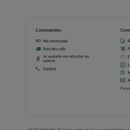
Commandes
Com
Ma commande
R
Suivi des colis
P
Je souhaite me rétracter du
F
contrat
L
Contact
M
N
Param
+49 32 2210 915 31 (allemand/anglais)
contact@kiddymo