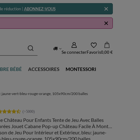
e réduction |
ABONNEZ-VOUS
Se connecter
Favoris
0,00 €
BRE BÉBÉ
ACCESSOIRES
MONTESSORI
eu: jaune-vert-bleu-rouge-orange, 105x90cm/200 balles
e Château Pour Enfants Tente de Jeu Avec Balles
orées Jouet Cabane Pop-up Château Facile À Monter
on de Jeu Pour Intérieur et Extérieur, bleu: jaune-
t-bleu-rouge-orange, 105x90cm/200 balles