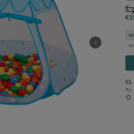
€3
105
105