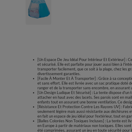
[Un Espace De Jeu Idéal Pour Intérieur Et Extérieur] : 
et sécurisé. Elle est parfaite pour jouer aussi bien à l'int
transporter facilement, que ce soit à la plage, chez les 
divertissement garanties.
[Facile À Monter Et À Transporter] : Grâce à sa concept
et sans effort. Elle est livrée avec un sac pratique doté 
ranger et de la transporter sans encombre, en assurant 
[Un Design Ludique Et Sécurisé] : La tente dispose d'un 
attacher en haut avec des lacets. Ses parois sont en mail
enfants tout en assurant une bonne ventilation. Ce design
[Résistance Et Protection Contre Les Rayons UV] : Fabriq
seulement légère mais aussi résistante aux déchirures et
en fait un espace de jeu idéal pour l'extérieur, tout en ga
[Balles Colorées Non Toxiques Incluses] : La tente est l
en Europe à partir de matériaux non toxiques. Elles sont 
été comprimées, assurant un jeu en toute sécurité pour l