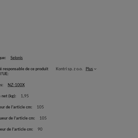
que
Selonis
té responsable de ce produit
Kontri sp. z o.o.
Plus
 l'UE
es
NZ-100X
 net (kg)
1,95
ur de l'article cm
105
eur de l'article cm
105
ur de l'article cm
90