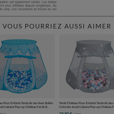
VOUS POURRIEZ AUSSI AIMER
u Pour Enfants Tente de Jeu Avec Balles
Tente Château Pour Enfants Tente de Jeu 
uet Cabane Pop-up Château Facile À
Colorées Jouet Cabane Pop-up Château F
n de Jeu Pour Intérieur et Extérieur,
Monter Maison de Jeu Pour Intérieur et Ex
29,90 €
item
/
item