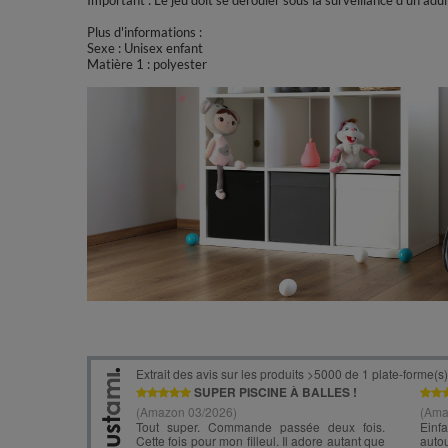
Important : Le jeu doit se dérouler sous la surveillance d'un adul
Plus d'informations :
Sexe : Unisex enfant
Matière 1 : polyester