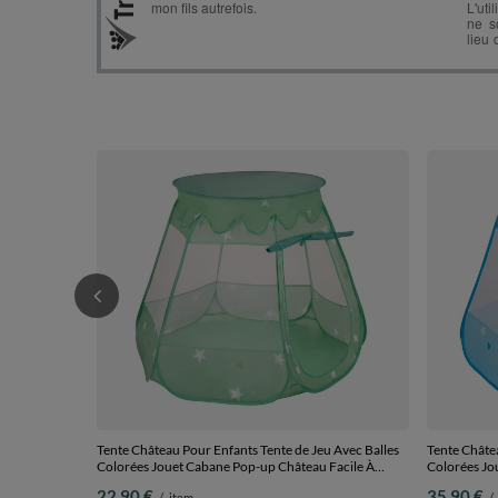
Tente Château Pour Enfants Tente de Jeu Avec Balles
Tente Châtea
Colorées Jouet Cabane Pop-up Château Facile À
Colorées Jo
Monter Maison de Jeu Pour Intérieur et Extérieur,
Monter Maiso
22,90 €
35,90 €
/
item
/