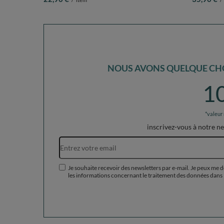
menthe, 105x90
bleu: babyb
NOUS AVONS QUELQUE CHO
1
*valeur
inscrivez-vous à notre n
Je souhaite recevoir des newsletters par e-mail. Je peux me 
les informations concernant le traitement des données dans 