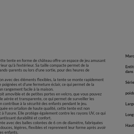
Mar
Cette tente en forme de château offre un espace de jeu amusant
érieur qu'à l'extérieur. Sa taille compacte permet de la
Enti
grands-parents ou lors d'une sortie, pour des heures de
dans
ion avec des éléments flexibles, la tente se monte rapidement
Séri
de poignées et d'une fermeture éclair, ce qui permet de la
un rangement facile à la maison.
poids
toit amovible et de petites portes en velcro, que vous pouvez
le aérée et transparente, ce qui permet de surveiller les
 contribue à la sécurité des enfants pendant le jeu.
Large
uée en ortalion de haute qualité, cette tente est non
 à l'usure. Elle protège également contre les rayons UV, ce qui
Longu
rantissant durabilité et confort.
ivrée avec des balles colorées de 6 cm de diamètre, fabriquées
Haute
douces, légères, flexibles et reprennent leur forme après avoir
es enfants.