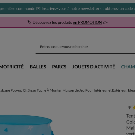
 première commande ✉️ Inscrivez-vous à notre newsletter et obtenez un code d
🏷️ Découvrez les produits
en PROMOTION
👉
MOTRICITÉ
BALLES
PARCS
JOUETS D'ACTIVITÉ
CHAM
Cabane Pop-up Château Facile À Monter Maison de Jeu Pour Intérieur et Extérieur, bl
Tent
Col
Mais
ver