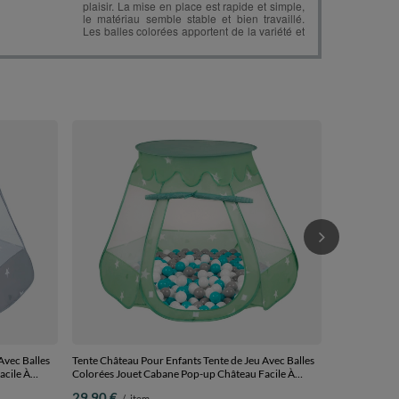
Tente Château
Colorées Jou
Monter Maison
35,90 €
/
i
bleu: babybl
balles
Avec Balles
Tente Château Pour Enfants Tente de Jeu Avec Balles
acile À
Colorées Jouet Cabane Pop-up Château Facile À
térieur,
Monter Maison de Jeu Pour Intérieur et Extérieur,
29,90 €
/
item