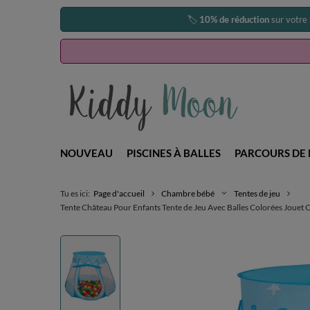
🏷️
10% de réduction
sur votre
NOUVEAU
PISCINES À BALLES
PARCOURS DE 
Tu es ici:
Page d'accueil
Chambre bébé
Tentes de jeu
Tente Château Pour Enfants Tente de Jeu Avec Balles Colorées Jouet 