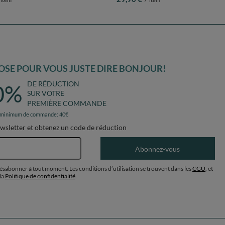
lue-bleu-perle, 105x90cm/200 balles
gris:blanc/gris/babyblue/rose poudré, 
balles
SE POUR VOUS JUSTE DIRE BONJOUR!
DE RÉDUCTION
0%
SUR VOTRE
PREMIÈRE COMMANDE
 minimum de commande: 40€
ewsletter et obtenez un code de réduction
Adresse e-mail
Abonnez-vous
désabonner à tout moment. Les conditions d’utilisation se trouvent dans les
CGU
, et
la
Politique de confidentialité
.