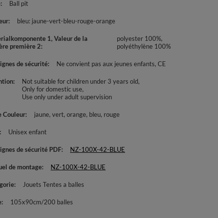
e
Ball pit
eur
bleu: jaune-vert-bleu-rouge-orange
rialkomponente 1, Valeur de la
polyester 100%,
ère première 2
polyéthylène 100%
ignes de sécurité
Ne convient pas aux jeunes enfants
CE
ntion
Not suitable for children under 3 years old
Only for domestic use
Use only under adult supervision
e Couleur
jaune
vert
orange
bleu
rouge
Unisex enfant
ignes de sécurité PDF
NZ-100X-42-BLUE
el de montage
NZ-100X-42-BLUE
gorie
Jouets Tentes a balles
e
105x90cm/200 balles