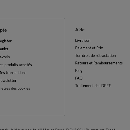
Aide
pte
Livraison
egister
Paiement et Prix
anier
Ton droit de rétractation
avoris
Retours et Remboursements
es produits achetés
Blog
es transactions
FAQ
ewsletter
Traitement des DEEE
ètres des cookies
on.fr
Kiddymoon.fr
,
49 Hevea Road
,
DE13 0SH
Burton-on-Trent