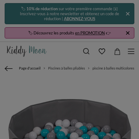
🏷️
10% de réduction
sur votre première commande ✉️
Inscrivez-vous à notre newsletter et obtenez un code de
réduction |
ABONNEZ-VOUS
🏷️ Découvrez les produits
en PROMOTION
👉
Page d'accueil
Piscines à balles pliables
piscine à balles multicolores pis