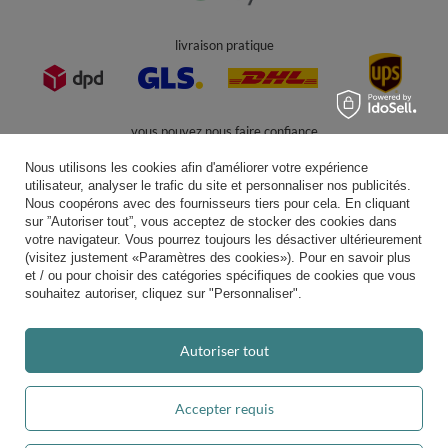
Dans le magasin, nous présentons les prix bruts (TVA comprise).
paiements sécurisés
Nous utilisons les cookies afin d'améliorer votre expérience
utilisateur, analyser le trafic du site et personnaliser nos publicités.
Nous coopérons avec des fournisseurs tiers pour cela. En cliquant
sur ”Autoriser tout”, vous acceptez de stocker des cookies dans
votre navigateur. Vous pourrez toujours les désactiver ultérieurement
livraison pratique
(visitez justement «Paramètres des cookies»). Pour en savoir plus
et / ou pour choisir des catégories spécifiques de cookies que vous
souhaitez autoriser, cliquez sur "Personnaliser".
vous pouvez nous faire confiance
Autoriser tout
Accepter requis
Rejoignez-nous