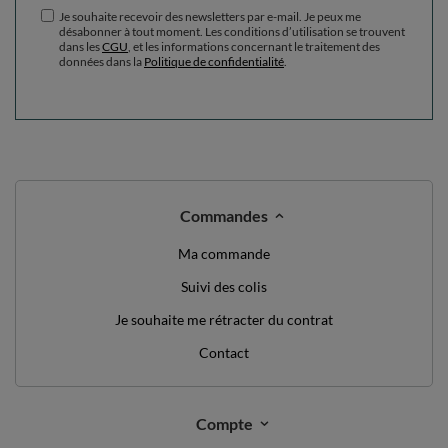
VOUS JUSTE DIRE BONJOUR!
DE RÉDUCTION
10%
SUR VOTRE
PREMIÈRE COMMANDE
*valeur minimum de commande: 40€
inscrivez-vous à notre newsletter et obtenez un code de
réduction
Adresse e-mail
Abonnez-vous
Je souhaite recevoir des newsletters par e-mail. Je peux me
désabonner à tout moment. Les conditions d’utilisation se trouvent
dans les
CGU
, et les informations concernant le traitement des
données dans la
Politique de confidentialité
.
Commandes