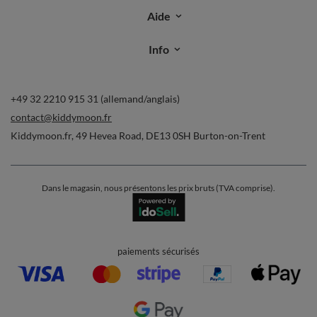
Ma commande
Suivi des colis
Je souhaite me rétracter du contrat
Contact
Compte
Aide
Info
+49 32 2210 915 31 (allemand/anglais)
contact@kiddymoon.fr
Kiddymoon.fr
,
49 Hevea Road
,
DE13 0SH
Burton-on-Trent