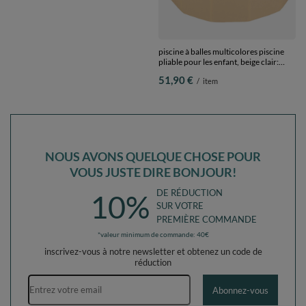
RECOMMANDÉ JUSTE POUR
VOUS
piscine à balles multicolores piscine
piscine à balles multicolores piscine
pliable pour les enfant, beige clair:
pliable pour les enfant, beige clair:
beige pastel/cuivre/blanc/noir, 300
beige pastel/bleu pastel/blanc, 300
51,90 €
51,90 €
/
item
/
item
balles
balles
NOUS AVONS QUELQUE CHOSE POUR