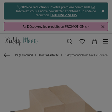
🏷️
10% de réduction
sur votre première commande ✉️
Inscrivez-vous à notre newsletter et obtenez un code de
réduction |
ABONNEZ-VOUS
🏷️ Découvrez les produits
en PROMOTION
👉
Page d'accueil
Jouets d'activité
KiddyMoon Velours Aire De Jeux en Mou