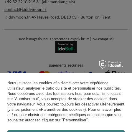
+49 32 2210 915 31 (allemand/anglais)
contact@kiddymoon.fr
Kiddymoon.fr
,
49 Hevea Road
,
DE13 0SH
Burton-on-Trent
Dans le magasin, nous présentons les prix bruts (TVA comprise).
paiements sécurisés
Nous utilisons les cookies afin d'améliorer votre expérience
utilisateur, analyser le trafic du site et personnaliser nos publicités.
Nous coopérons avec des fournisseurs tiers pour cela. En cliquant
sur ”Autoriser tout”, vous acceptez de stocker des cookies dans
votre navigateur. Vous pourrez toujours les désactiver ultérieurement
livraison pratique
(visitez justement «Paramètres des cookies»). Pour en savoir plus
et / ou pour choisir des catégories spécifiques de cookies que vous
souhaitez autoriser, cliquez sur "Personnaliser".
vous pouvez nous faire confiance