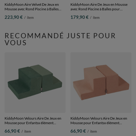
KiddyMoon Aire Velvet De Jeux en
KiddyMoon Aire De Jeux en Mousse
Mousse avec Rond Piscine à Balles
avec Rond Piscine à Balles pour
pour Enfants, vert forêt: vert
Enfants, bruyère: beige pastel/rose
223,90 €
179,90 €
/
item
/
item
clair/turquoise/orange/rose
poudré/perle, Piscine (200 Balles) +
foncé/violet, Piscine (200 Balles) +
Version 6
Version 3
RECOMMANDÉ JUSTE POUR
VOUS
KiddyMoon Velours Aire De Jeux en
KiddyMoon Velours Aire De Jeux en
Mousse pour Enfantsx élément
Mousse pour Enfantsx élément
marches PPZV-232, vert forêt, Multi-
marches PPZV-232, rose des sables,
66,90 €
66,90 €
/
item
/
item
Taille
Multi-Taille