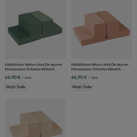
KiddyMoon Velours Aire De Jeux en
KiddyMoon Velours Aire De Jeux en
Mousse pour Enfantsx élément
Mousse pour Enfantsx élément
marches PPZV-232, vert forêt, Multi-
marches PPZV-232, rose des sables,
66,90 €
66,90 €
/
item
/
item
Taille
Multi-Taille
Multi-Taille
Multi-Taille