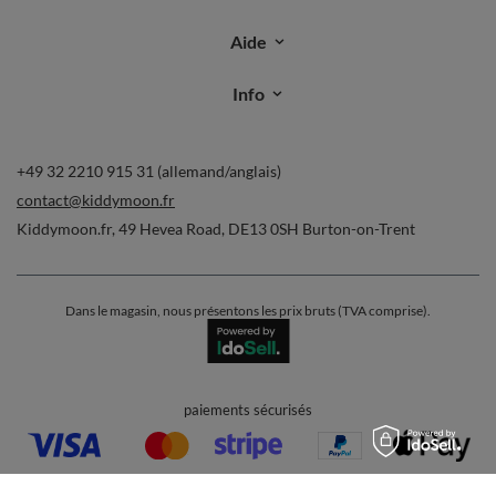
Aide
Info
+49 32 2210 915 31 (allemand/anglais)
contact@kiddymoon.fr
Kiddymoon.fr
,
49 Hevea Road
,
DE13 0SH
Burton-on-Trent
Dans le magasin, nous présentons les prix bruts (TVA comprise).
paiements sécurisés