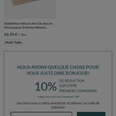
KiddyMoon Velours Aire De Jeux en
Mousse pour Enfantsx élément
marches PPZV-232, beige sableux,
66,90 €
/
item
Multi-Taille
Multi-Taille
NOUS AVONS QUELQUE CHOSE POUR
VOUS JUSTE DIRE BONJOUR!
DE RÉDUCTION
10%
SUR VOTRE
PREMIÈRE COMMANDE
*valeur minimum de commande: 40€
inscrivez-vous à notre newsletter et obtenez un code de
réduction
Adresse e-mail