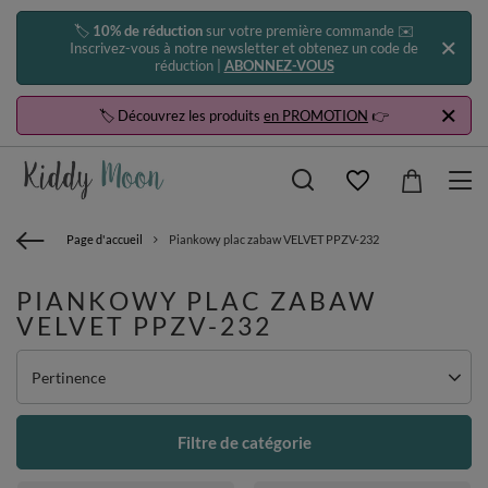
🏷️
10% de réduction
sur votre première commande ✉️
Inscrivez-vous à notre newsletter et obtenez un code de
réduction |
ABONNEZ-VOUS
🏷️ Découvrez les produits
en PROMOTION
👉
Page d'accueil
Piankowy plac zabaw VELVET PPZV-232
PIANKOWY PLAC ZABAW
VELVET PPZV-232
Zmień sortowanie
Pertinence
Filtre de catégorie