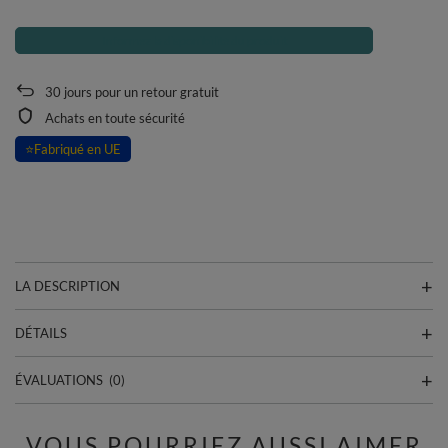
Informez la disponibilité du produit
30
jours pour un retour gratuit
Achats en toute sécurité
⭐
Fabriqué en UE
LA DESCRIPTION
DÉTAILS
ÉVALUATIONS
(0)
VOUS POURRIEZ AUSSI AIMER