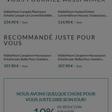
KiddyMoon Canapés Pliant pour
KiddyMoon Fauteuil Enfant
Enfants Canapé-Lit Convertible Bébés-
Convertible en Mousse, Fauteuil pour
Canapé Lit Coucher Salle de Jeux
Enfants Chaise pour Chambre
234,90 €
114,90 €
/
item
/
item
Pliable Matelas au Sol Mini-Canapé
d'Enfants Matelas Pliable Matelas
Chaise-Lit, vert, Canapés avec 2
Fauteuil Relax Fauteuil Douillet, gris
Oreillers
foncé, Fauteuil
RECOMMANDÉ JUSTE POUR
VOUS
KiddyMoon Canapé en Mousse pour
KiddyMoon Canapé en Mousse pour
Enfants avec Balles Pour chambre
Enfants avec Balles Pour chambre
d'enfant Léger Modulable Confortable
d'enfant Léger Modulable Confortable
107,90 €
107,90 €
/
item
/
item
Housse Amovible Parfait pour Jouer
Housse Amovible Parfait pour Jouer
Lire et Se Détendre, violet:
Lire et Se Détendre, violet:
perle/gris/rose, Canapé + 100 Balles
blanc/gris/rose poudré, Canapé + 100
Balles
NOUS AVONS QUELQUE CHOSE POUR
VOUS JUSTE DIRE BONJOUR!
DE RÉDUCTION
SUR VOTRE