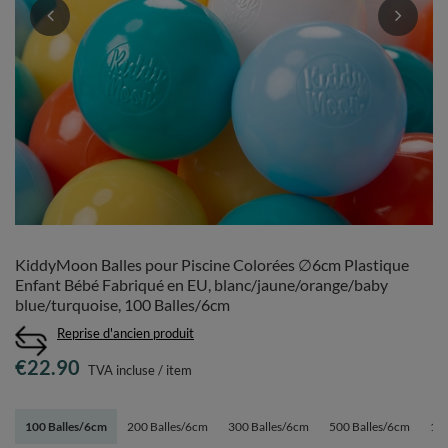
KiddyMoon Balles pour Piscine Colorées ∅6cm Plastique
Enfant Bébé Fabriqué en EU, blanc/jaune/orange/baby
blue/turquoise, 100 Balles/6cm
Reprise d'ancien produit
€22.90
TVA incluse
/
item
100 Balles/6cm
200 Balles/6cm
300 Balles/6cm
500 Balles/6cm
120