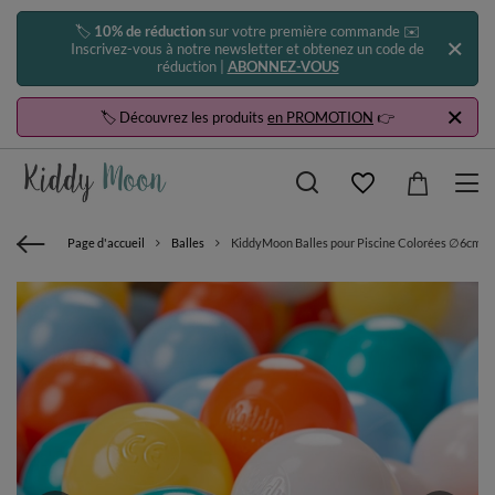
🏷️
10% de réduction
sur votre première commande ✉️
Inscrivez-vous à notre newsletter et obtenez un code de
réduction |
ABONNEZ-VOUS
🏷️ Découvrez les produits
en PROMOTION
👉
Page d'accueil
Balles
KiddyMoon Balles pour Piscine Colorées ∅6cm Pla