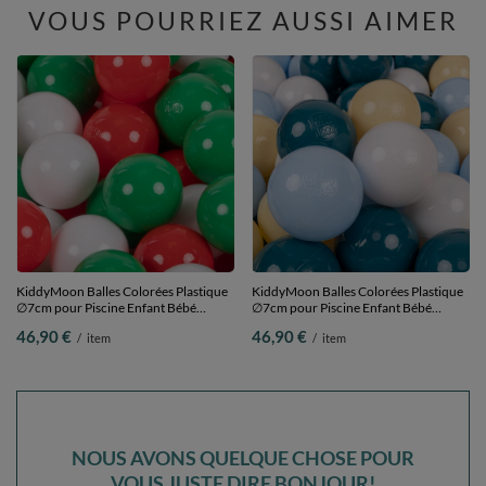
VOUS POURRIEZ AUSSI AIMER
KiddyMoon Balles Colorées Plastique
KiddyMoon Balles Colorées Plastique
∅7cm pour Piscine Enfant Bébé
∅7cm pour Piscine Enfant Bébé
Fabriqué en EU, vert/blanc/rouge, 300
Fabriqué en EU, turquoise foncé/bleu
46,90 €
46,90 €
/
item
/
item
Balles/7cm
pastel/jaune pastel/blanc, 300
Balles/7cm
NOUS AVONS QUELQUE CHOSE POUR
VOUS JUSTE DIRE BONJOUR!