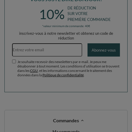
DE RÉDUCTION
10%
SUR VOTRE
PREMIÈRE COMMANDE
*valeur minimum de commande: 40€
inscrivez-vous à notre newsletter et obtenez un code de
réduction
Adresse e-mail
Abonnez-vous
Je souhaite recevoir des newsletters par e-mail. Je peux me
désabonner à tout moment. Les conditions d’utilisation se trouvent
dans les
CGU
, et les informations concernant le traitement des
données dans la
Politique de confidentialité
.
Commandes
Ma commande