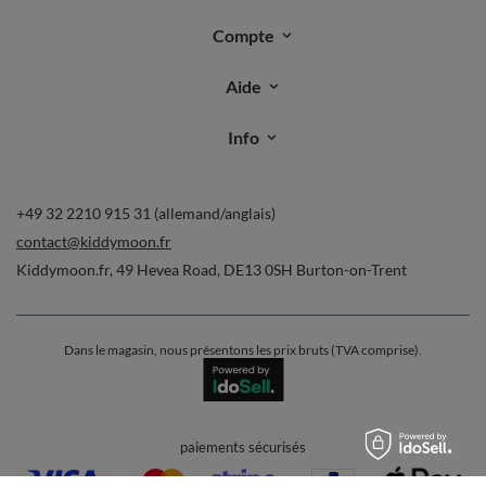
Compte
Aide
Info
+49 32 2210 915 31 (allemand/anglais)
contact@kiddymoon.fr
Kiddymoon.fr
,
49 Hevea Road
,
DE13 0SH
Burton-on-Trent
Dans le magasin, nous présentons les prix bruts (TVA comprise).
paiements sécurisés