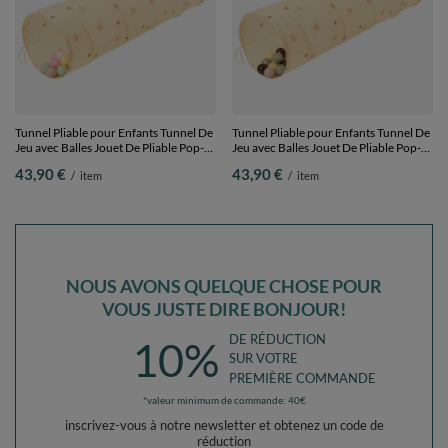
Tunnel Pliable pour Enfants Tunnel De
Tunnel Pliable pour Enfants Tunnel De
Jeu avec Balles Jouet De Pliable Pop-
Jeu avec Balles Jouet De Pliable Pop-
Up pour Bébé Idéal pour Jouer À
Up pour Bébé Idéal pour Jouer À
43,90 €
43,90 €
/
item
/
item
L'intérieur Et À L'extérieur, beige clair:
L'intérieur Et À L'extérieur, beige clair:
beige pastel/jaune
beige pastel/vert de gris/jaune
pastel/blanc/menthe/rose clair, 400
pastel/brun, 400 Balles
Balles
NOUS AVONS QUELQUE CHOSE POUR
VOUS JUSTE DIRE BONJOUR!
DE RÉDUCTION
10%
SUR VOTRE
PREMIÈRE COMMANDE
*valeur minimum de commande: 40€
inscrivez-vous à notre newsletter et obtenez un code de
réduction