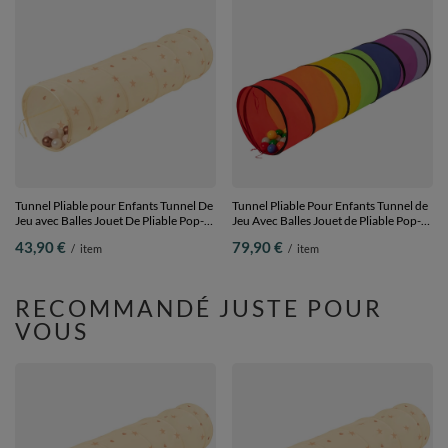
Tunnel Pliable pour Enfants Tunnel De
Tunnel Pliable Pour Enfants Tunnel de
Jeu avec Balles Jouet De Pliable Pop-
Jeu Avec Balles Jouet de Pliable Pop-
Up pour Bébé Idéal pour Jouer À
up Pour Bébé Idéal Pour Jouer À
43,90 €
79,90 €
/
item
/
item
L'intérieur Et À L'extérieur, beige clair:
L'Intérieur Et À L'Extérieur,
beige pastel/cuivre/perle, 400 Balles
multicolore:
menthe/jaune/vert/rouge/orange, 900
Balles
RECOMMANDÉ JUSTE POUR
VOUS