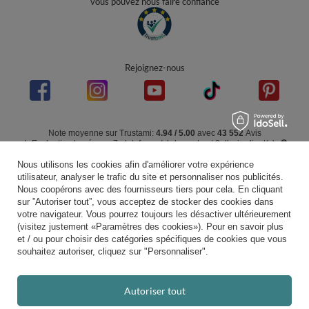
Kiddymoon.fr
,
49 Hevea Road
,
DE13 0SH
Burton-on-Trent
Dans le magasin, nous présentons les prix bruts (TVA comprise).
paiements sécurisés
Nous utilisons les cookies afin d'améliorer votre expérience
utilisateur, analyser le trafic du site et personnaliser nos publicités.
Nous coopérons avec des fournisseurs tiers pour cela. En cliquant
sur ”Autoriser tout”, vous acceptez de stocker des cookies dans
votre navigateur. Vous pourrez toujours les désactiver ultérieurement
livraison pratique
(visitez justement «Paramètres des cookies»). Pour en savoir plus
et / ou pour choisir des catégories spécifiques de cookies que vous
souhaitez autoriser, cliquez sur "Personnaliser".
vous pouvez nous faire confiance
Autoriser tout