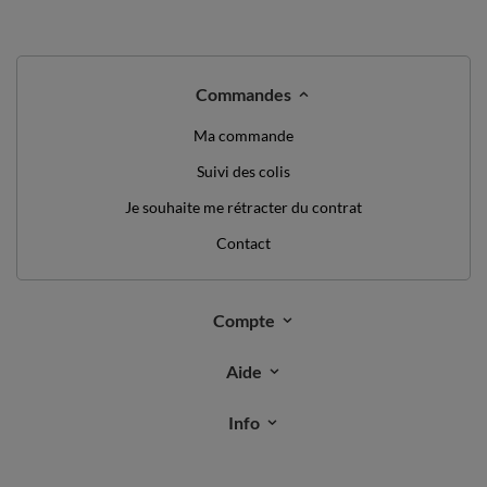
NOUS AVONS QUELQUE CHOSE POUR
VOUS JUSTE DIRE BONJOUR!
DE RÉDUCTION
10%
SUR VOTRE
PREMIÈRE COMMANDE
*valeur minimum de commande: 40€
inscrivez-vous à notre newsletter et obtenez un code de
réduction
Adresse e-mail
Abonnez-vous
Je souhaite recevoir des newsletters par e-mail. Je peux me
désabonner à tout moment. Les conditions d’utilisation se trouvent
dans les
CGU
, et les informations concernant le traitement des
données dans la
Politique de confidentialité
.