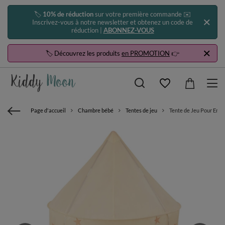
🏷️
10% de réduction
sur votre première commande ✉️
Inscrivez-vous à notre newsletter et obtenez un code de
réduction |
ABONNEZ-VOUS
🏷️ Découvrez les produits
en PROMOTION
👉
Page d'accueil
Chambre bébé
Tentes de jeu
Tente de Jeu Pour Enfa