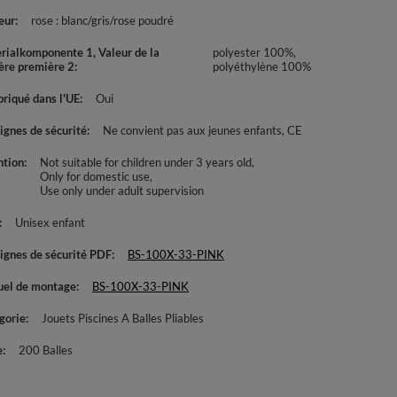
eur
rose : blanc/gris/rose poudré
rialkomponente 1, Valeur de la
polyester 100%,
ère première 2
polyéthylène 100%
briqué dans l'UE
Oui
ignes de sécurité
Ne convient pas aux jeunes enfants
CE
ntion
Not suitable for children under 3 years old
Only for domestic use
Use only under adult supervision
Unisex enfant
ignes de sécurité PDF
BS-100X-33-PINK
el de montage
BS-100X-33-PINK
gorie
Jouets Piscines A Balles Pliables
e
200 Balles