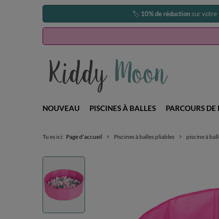
🏷️
10% de réduction
sur votre
NOUVEAU
PISCINES À BALLES
PARCOURS DE 
Tu es ici:
Page d'accueil
Piscines à balles pliables
piscine à bal