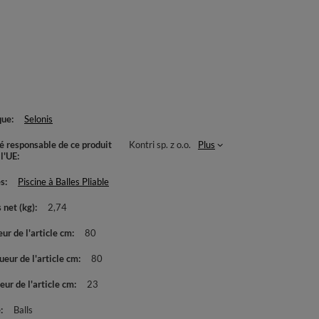
que
Selonis
té responsable de ce produit
Kontri sp. z o.o.
Plus
 l'UE
es
Piscine à Balles Pliable
 net (kg)
2,74
ur de l'article cm
80
eur de l'article cm
80
ur de l'article cm
23
e
Balls