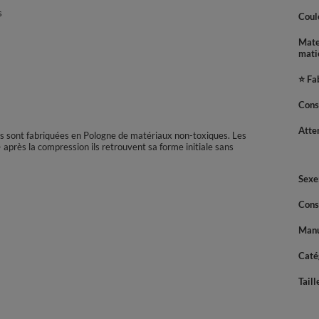
s
Coul
Mate
mati
⭐ Fa
Cons
Atte
lles sont fabriquées en Pologne de matériaux non-toxiques. Les
- après la compression ils retrouvent sa forme initiale sans
Sexe
Cons
Manu
Caté
Taill