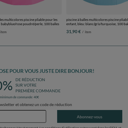
les multicolores piscine pliable pour les
piscine à balles multicolores piscine pliabl
: babyblue/rose poudré/perle, 100 balles
enfant, bleu: blanc/gris/turquoise, 100 bal
31,90 €
item
/
item
SE POUR VOUS JUSTE DIRE BONJOUR!
DE RÉDUCTION
0%
SUR VOTRE
PREMIÈRE COMMANDE
 minimum de commande: 40€
ewsletter et obtenez un code de réduction
Adresse e-mail
Abonnez-vous
désabonner à tout moment. Les conditions d’utilisation se trouvent dans les
CGU
, et