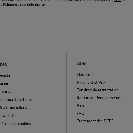
la
Politique de confidentialité
.
Aide
pte
Livraison
egister
Paiement et Prix
anier
Ton droit de rétractation
avoris
Retours et Remboursements
es produits achetés
Blog
es transactions
FAQ
ewsletter
Traitement des DEEE
ètres des cookies