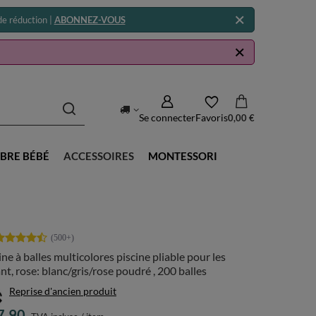
e réduction |
ABONNEZ-VOUS
Se connecter
Favoris
0,00 €
BRE BÉBÉ
ACCESSOIRES
MONTESSORI
ine à balles multicolores piscine pliable pour les
nt, rose: blanc/gris/rose poudré , 200 balles
Reprise d'ancien produit
7.90