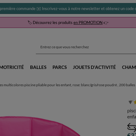
 première commande ✉️ Inscrivez-vous à notre newsletter et obtenez un code d
🏷️ Découvrez les produits
en PROMOTION
👉
MOTRICITÉ
BALLES
PARCS
JOUETS D'ACTIVITÉ
CHAM
les multicolores piscine pliable pour les enfant, rose: blanc/gris/rose poudré , 200 balles
pisc
enfa
€3