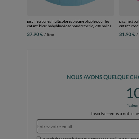
piscine à balles multicolores piscine pliable pour les
piscine à bal
enfant, bleu: babyblue/rose poudré/perle, 200 balles
enfant, rose
37,90 €
31,90 €
/
item
/
NOUS AVONS QUELQUE CHO
1
*valeur
inscrivez-vous à notre n
Je souhaite recevoir des newsletters par e-mail. Je peux me 