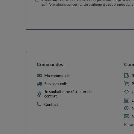
les informations concernant le traitement des données dans 
Commandes
Com
Ma commande
R
Suivi des colis
P
Je souhaite me rétracter du
F
contrat
L
Contact
M
N
Param