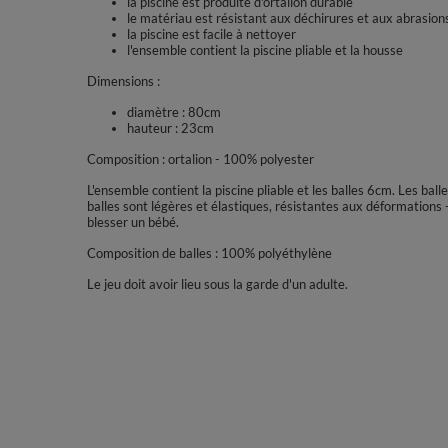
la piscine est produite d'ortalion durable
le matériau est résistant aux déchirures et aux abrasion
la piscine est facile à nettoyer
l'ensemble contient la piscine pliable et la housse
Dimensions :
diamètre : 80cm
hauteur : 23cm
Composition : ortalion - 100% polyester
L'ensemble contient la piscine pliable et les balles 6cm. Les ba
balles sont légères et élastiques, résistantes aux déformations 
blesser un bébé.
Composition de balles : 100% polyéthylène
Le jeu doit avoir lieu sous la garde d'un adulte.