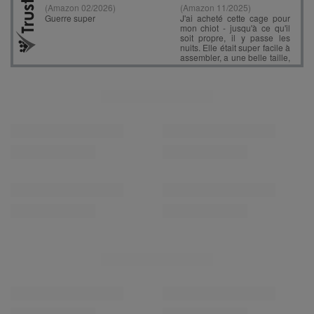
VOUS POURRIEZ AUSSI AIMER
parc bébé avec balles plastiques aire
NK-200X piscine aire de jeux pliable
de jeu pliable basket, vert : turquoise
avec balles, beige clair: beige
foncé/gris/blanc/menthe, 100 balles
pastel/saumon/blanc, 200 Balles
55,90 €
40,90 €
/
item
/
item
RECOMMANDÉ JUSTE POUR
VOUS
parc bébé hexagonal pliable avec
parc bébé hexagonal pliable avec
balles plastiques,
balles plastiques,
Gris:gris/blanc/turquoise, 900 balles
Gris:gris/blanc/turquoise, 400 balles
101,90 €
68,90 €
/
item
/
item