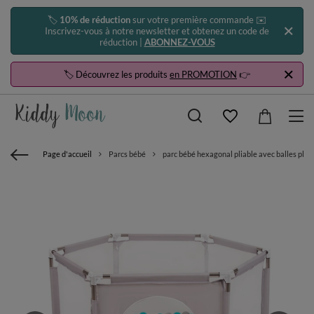
🏷️
10% de réduction
sur votre première commande ✉️
Inscrivez-vous à notre newsletter et obtenez un code de
réduction |
ABONNEZ-VOUS
🏷️ Découvrez les produits
en PROMOTION
👉
Page d'accueil
Parcs bébé
parc bébé hexagonal pliable avec balles plast