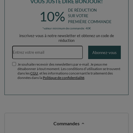
Commandes
Ma commande
Suivi des colis
Je souhaite me rétracter du contrat
Contact
Compte
Aide
Info
+49 32 2210 915 31 (allemand/anglais)
contact@kiddymoon.fr