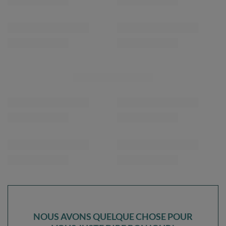
NOUS AVONS QUELQUE CHOSE POUR
VOUS JUSTE DIRE BONJOUR!
DE RÉDUCTION
10%
SUR VOTRE
PREMIÈRE COMMANDE
*valeur minimum de commande: 40€
inscrivez-vous à notre newsletter et obtenez un code de
réduction
Adresse e-mail
Abonnez-vous
Je souhaite recevoir des newsletters par e-mail. Je peux me
désabonner à tout moment. Les conditions d’utilisation se trouvent
dans les
CGU
, et les informations concernant le traitement des
données dans la
Politique de confidentialité
.