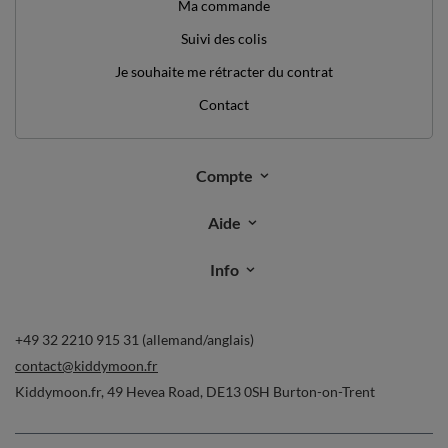
Kiddymoon.fr
,
49 Hevea Road
,
DE13 0SH
Burton-on-Trent
Dans le magasin, nous présentons les prix bruts (TVA comprise).
paiements sécurisés
livraison pratique
vous pouvez nous faire confiance