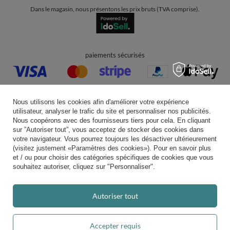
Rejoignez-nous
Note moyenne sur Trustami:
4.94
/
5.00
avec
43 551
Avis
|
Evaluation basée sur 7 plateforme(s) de vente et 3 d'avis client(s)
Nous utilisons les cookies afin d'améliorer votre expérience
utilisateur, analyser le trafic du site et personnaliser nos publicités.
Nous coopérons avec des fournisseurs tiers pour cela. En cliquant
sur ”Autoriser tout”, vous acceptez de stocker des cookies dans
votre navigateur. Vous pourrez toujours les désactiver ultérieurement
(visitez justement «Paramètres des cookies»). Pour en savoir plus
et / ou pour choisir des catégories spécifiques de cookies que vous
souhaitez autoriser, cliquez sur "Personnaliser".
Autoriser tout
Accepter requis