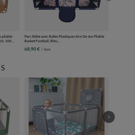
u pliable
Parc Bébé avec Balles Plastiques Aire De Jeu Pliable
oir, 100
Basket Football, Bleu
foncé:perle/gris/transparent/rose poudré, 200 balles
68,90 €
/
item
S
parc bébé avec
basket, Rouge
75,90 €
/
i