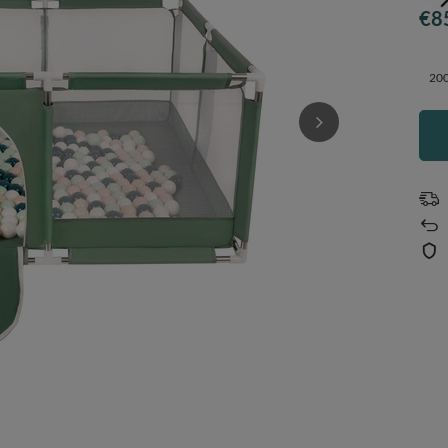
€8
200