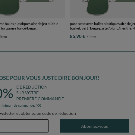
c balles plastiques aire de jeu pliable
parc bébé avec balles plastiques aire de je
 : turquoise foncé/beige
basket, vert : beige pastel/blanc/menthe, 
/menthe, 200 balles
85,90 €
item
/
item
SE POUR VOUS JUSTE DIRE BONJOUR!
DE RÉDUCTION
0%
SUR VOTRE
PREMIÈRE COMMANDE
 minimum de commande: 40€
ewsletter et obtenez un code de réduction
Adresse e-mail
Abonnez-vous