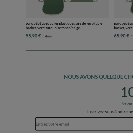
parc bébé avec balles plastiques aire de jeu pliable
parc bébé ave
basket, vert : turquoise foncé/beige
basket, vert
pastel/blanc/menthe, 100 balles
pastel/blanc
55,90 €
65,90 €
/
item
/
NOUS AVONS QUELQUE CHO
1
*valeur
inscrivez-vous à notre n