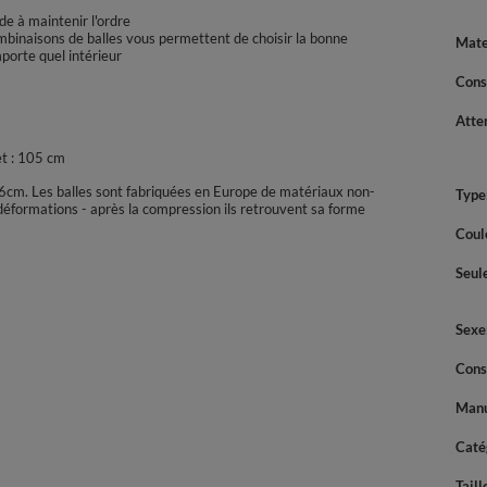
ide à maintenir l'ordre
binaisons de balles vous permettent de choisir la bonne
Mate
mporte quel intérieur
Cons
Atte
t : 105 cm
6cm. Les balles sont fabriquées en Europe de matériaux non-
Type
 déformations - après la compression ils retrouvent sa forme
Coul
Seul
Sexe
Cons
Manu
Caté
Taill