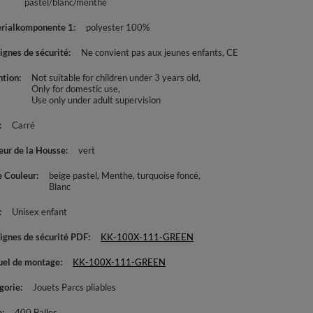
pastel/blanc/menthe
rialkomponente 1
polyester 100%
ignes de sécurité
Ne convient pas aux jeunes enfants
CE
ntion
Not suitable for children under 3 years old
Only for domestic use
Use only under adult supervision
Carré
eur de la Housse
vert
e Couleur
beige pastel
Menthe
turquoise foncé
Blanc
Unisex enfant
ignes de sécurité PDF
KK-100X-111-GREEN
el de montage
KK-100X-111-GREEN
gorie
Jouets Parcs pliables
e
400 Balles