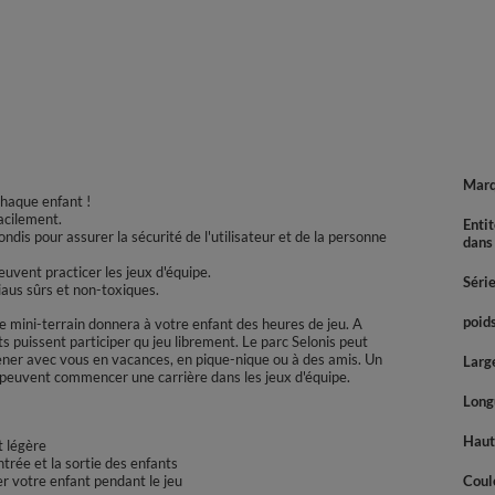
Mar
chaque enfant !
acilement.
Enti
ndis pour assurer la sécurité de l'utilisateur et de la personne
dans
uvent practicer les jeux d'équipe.
Séri
iaus sûrs et non-toxiques.
poids
 mini-terrain donnera à votre enfant des heures de jeu. A
ts puissent participer qu jeu librement. Le parc Selonis peut
ner avec vous en vacances, en pique-nique ou à des amis. Un
Large
s peuvent commencer une carrière dans les jeux d'équipe.
Longu
Haute
t légère
entrée et la sortie des enfants
r votre enfant pendant le jeu
Coul