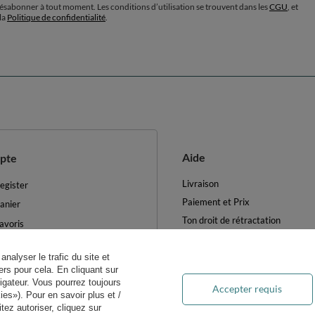
désabonner à tout moment. Les conditions d’utilisation se trouvent dans les
CGU
, et
la
Politique de confidentialité
.
Aide
pte
Livraison
egister
Paiement et Prix
anier
Ton droit de rétractation
avoris
Retours et Remboursements
es produits achetés
Blog
analyser le trafic du site et
es transactions
rs pour cela. En cliquant sur
FAQ
ewsletter
igateur. Vous pourrez toujours
Accepter requis
Traitement des DEEE
es»). Pour en savoir plus et /
ètres des cookies
ez autoriser, cliquez sur