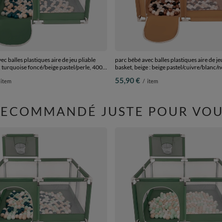
c balles plastiques aire de jeu pliable
parc bébé avec balles plastiques aire de je
 : turquoise foncé/beige pastel/perle, 400
basket, beige : beige pastel/cuivre/blanc/n
balles
55,90 €
item
/
item
RECOMMANDÉ JUSTE POUR VOU