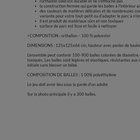
l'orthalion solid est durable et ne s'effiloche pas
la construction fermée qui garde les balles à l'intérieur a
des couleurs de matières délicates et de nombreuses com
variante pour votre tout-petit ou d'adapter le parc à n'i
il est produit de matériaux sûrs et non toxiques
surface de parc est lisse et facile à nettoyer
>COMPOSITION : orthalion – 100 % polyester
DIMENSIONS : 125x125x66 cm, hauteur avec panier de baske
L'ensemble peut contenir 100-900 balles colorées de diamètre 
toxiques. Les balles sont légères et élastiques, résistantes aux
initiale sans blesser un bébé.
COMPOSITION DE BALLES : 1 00% polyéthylène
Le jeu doit avoir lieu sous la garde d'un adulte
Sur la photo principale il y a 300 balles.