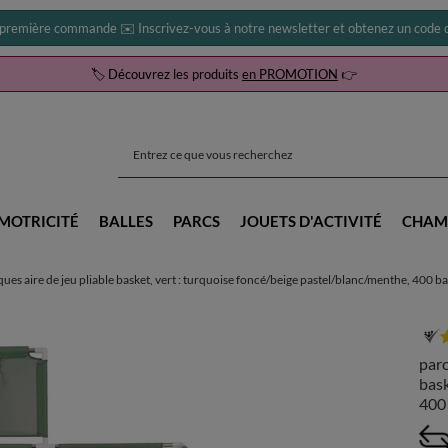
 première commande ✉️ Inscrivez-vous à notre newsletter et obtenez un code d
🏷️ Découvrez les produits
en PROMOTION
👉
MOTRICITÉ
BALLES
PARCS
JOUETS D'ACTIVITÉ
CHAM
ques aire de jeu pliable basket, vert : turquoise foncé/beige pastel/blanc/menthe, 400 ba
parc
bask
400 