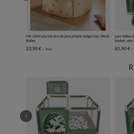
NK-200X piscine aire de jeux pliable, beige clair, SANS
parc bébé ave
Balles
basket, vert
balles
23,90 €
85,90 €
/
item
/