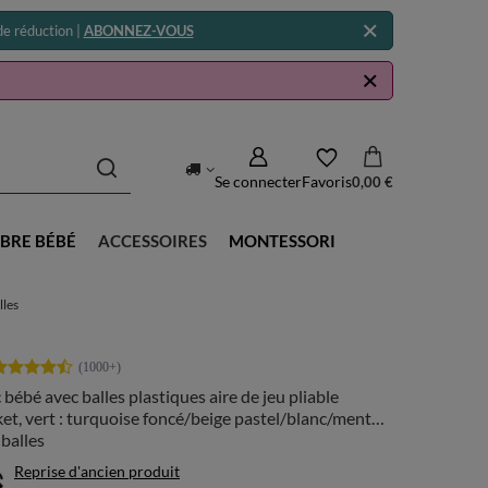
e réduction |
ABONNEZ-VOUS
Se connecter
Favoris
0,00 €
BRE BÉBÉ
ACCESSOIRES
MONTESSORI
lles
 bébé avec balles plastiques aire de jeu pliable
et, vert : turquoise foncé/beige pastel/blanc/menthe,
balles
Reprise d'ancien produit