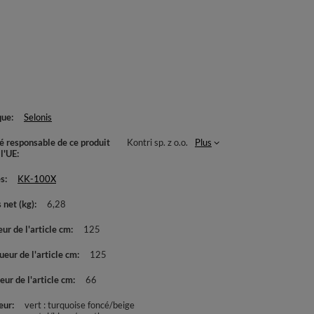
que
Selonis
té responsable de ce produit
Kontri sp. z o.o.
Plus
 l'UE
es
KK-100X
 net (kg)
6,28
ur de l'article cm
125
eur de l'article cm
125
ur de l'article cm
66
eur
vert : turquoise foncé/beige