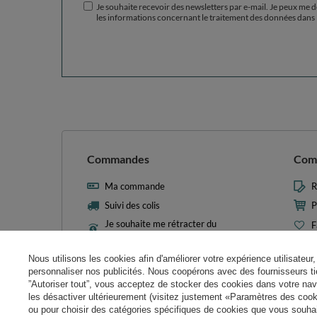
Je souhaite recevoir des newsletters par e-mail. Je peux me 
les informations concernant le traitement des données dans 
Commandes
Com
Ma commande
R
Suivi des colis
P
Je souhaite me rétracter du
F
contrat
L
Contact
Nous utilisons les cookies afin d'améliorer votre expérience utilisateur, 
M
personnaliser nos publicités. Nous coopérons avec des fournisseurs tie
N
”Autoriser tout”, vous acceptez de stocker des cookies dans votre nav
les désactiver ultérieurement (visitez justement «Paramètres des cooki
Param
ou pour choisir des catégories spécifiques de cookies que vous souhait