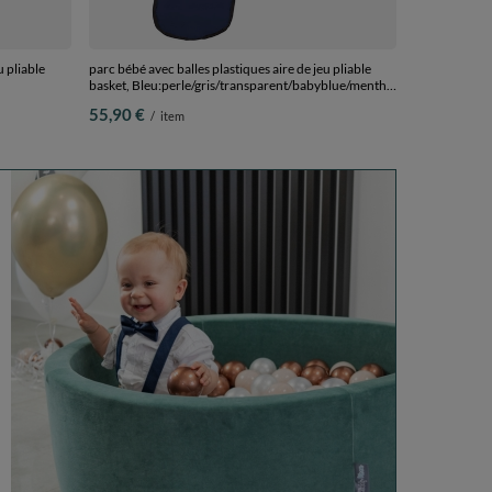
u pliable
parc bébé avec balles plastiques aire de jeu pliable
basket, Bleu:perle/gris/transparent/babyblue/menthe,
400 balles
100 balles
55,90 €
/
item