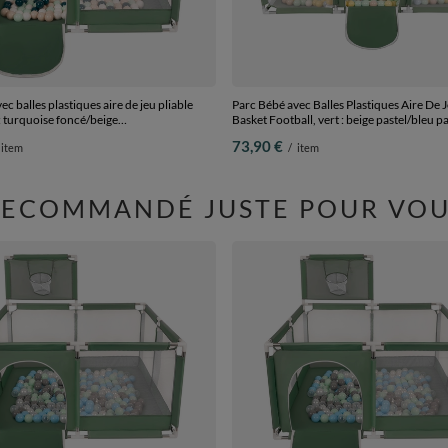
c balles plastiques aire de jeu pliable
Parc Bébé avec Balles Plastiques Aire De J
 : turquoise foncé/beige
Basket Football, vert : beige pastel/bleu p
/menthe, 200 balles
pastel/menthe, 200 balles
73,90 €
item
/
item
RECOMMANDÉ JUSTE POUR VOU