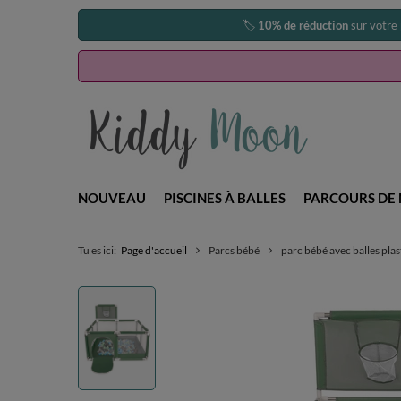
🏷️
10% de réduction
sur votre
NOUVEAU
PISCINES À BALLES
PARCOURS DE 
Tu es ici:
Page d'accueil
Parcs bébé
parc bébé avec balles plas