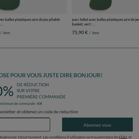
c balles plastiques aire de jeu pliable
parc bébé avec balles plastiques aire de je
:
basket, vert :
transparent/babyblue/menthe, 900 balles
perle/gris/transparent/babyblue/menthe, 
75,90 €
/
item
/
item
SE POUR VOUS JUSTE DIRE BONJOUR!
DE RÉDUCTION
0%
SUR VOTRE
PREMIÈRE COMMANDE
 minimum de commande: 40€
ewsletter et obtenez un code de réduction
Adresse e-mail
Abonnez-vous
désabonner à tout moment. Les conditions d’utilisation se trouvent dans les
CGU
, et