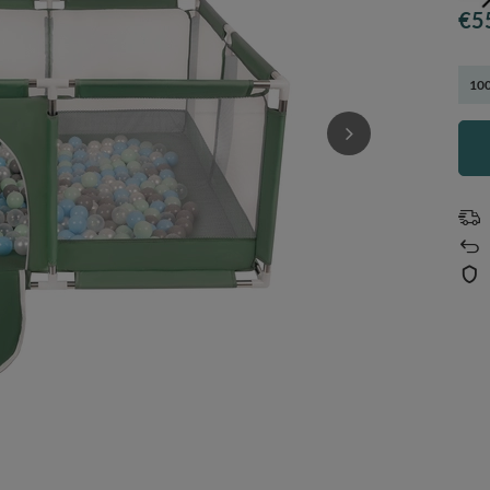
€5
100