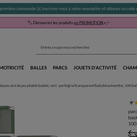
 première commande ✉️ Inscrivez-vous à notre newsletter et obtenez un code d
🏷️ Découvrez les produits
en PROMOTION
👉
MOTRICITÉ
BALLES
PARCS
JOUETS D'ACTIVITÉ
CHAM
tiques aire de jeu pliable basket, vert : perle/gris/transparent/babyblue/menthe, 100 bal
parc
bask
100 