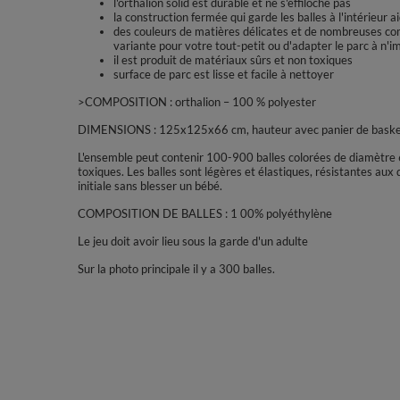
l'orthalion solid est durable et ne s'effiloche pas
la construction fermée qui garde les balles à l'intérieur a
des couleurs de matières délicates et de nombreuses com
variante pour votre tout-petit ou d'adapter le parc à n'i
il est produit de matériaux sûrs et non toxiques
surface de parc est lisse et facile à nettoyer
>COMPOSITION : orthalion – 100 % polyester
DIMENSIONS : 125x125x66 cm, hauteur avec panier de baske
L'ensemble peut contenir 100-900 balles colorées de diamètre 
toxiques. Les balles sont légères et élastiques, résistantes aux
initiale sans blesser un bébé.
COMPOSITION DE BALLES : 1 00% polyéthylène
Le jeu doit avoir lieu sous la garde d'un adulte
Sur la photo principale il y a 300 balles.