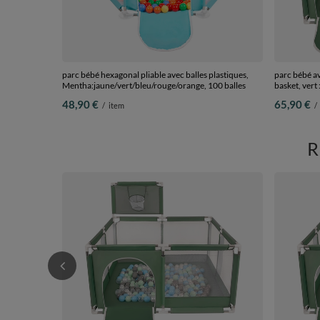
parc bébé hexagonal pliable avec balles plastiques,
parc bébé ave
Mentha:jaune/vert/bleu/rouge/orange, 100 balles
basket, vert
pastel/blanc
48,90 €
65,90 €
/
item
/