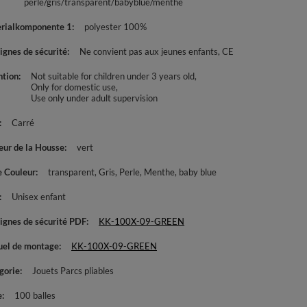
perle/gris/transparent/babyblue/menthe
rialkomponente 1
polyester 100%
ignes de sécurité
Ne convient pas aux jeunes enfants
CE
ntion
Not suitable for children under 3 years old
Only for domestic use
Use only under adult supervision
Carré
eur de la Housse
vert
e Couleur
transparent
Gris
Perle
Menthe
baby blue
Unisex enfant
ignes de sécurité PDF
KK-100X-09-GREEN
el de montage
KK-100X-09-GREEN
gorie
Jouets Parcs pliables
e
100 balles