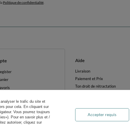
la
Politique de confidentialité
.
Aide
pte
Livraison
egister
Paiement et Prix
anier
Ton droit de rétractation
avoris
Retours et Remboursements
es produits achetés
Blog
analyser le trafic du site et
es transactions
rs pour cela. En cliquant sur
FAQ
ewsletter
igateur. Vous pourrez toujours
Accepter requis
Traitement des DEEE
es»). Pour en savoir plus et /
ètres des cookies
ez autoriser, cliquez sur