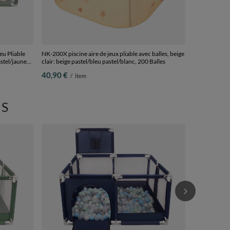
eu Pliable
NK-200X piscine aire de jeux pliable avec balles, beige
astel/jaune
clair: beige pastel/bleu pastel/blanc, 200 Balles
40,90 €
/
item
S
parc bébé avec
basket, Bleu:
400 balles
75,90 €
/
i