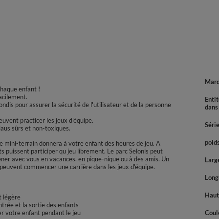
Mar
chaque enfant !
acilement.
Enti
ndis pour assurer la sécurité de l'utilisateur et de la personne
dans
uvent practicer les jeux d'équipe.
Séri
iaus sûrs et non-toxiques.
poids
 mini-terrain donnera à votre enfant des heures de jeu. A
ts puissent participer qu jeu librement. Le parc Selonis peut
ner avec vous en vacances, en pique-nique ou à des amis. Un
Large
s peuvent commencer une carrière dans les jeux d'équipe.
Longu
Haute
t légère
entrée et la sortie des enfants
r votre enfant pendant le jeu
Coul