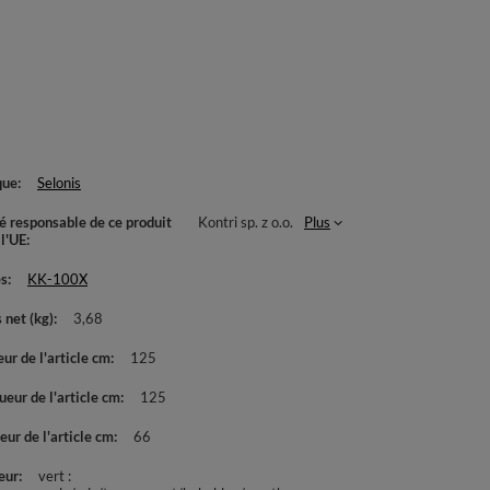
que
Selonis
té responsable de ce produit
Kontri sp. z o.o.
Plus
 l'UE
es
KK-100X
 net (kg)
3,68
ur de l'article cm
125
eur de l'article cm
125
ur de l'article cm
66
eur
vert :