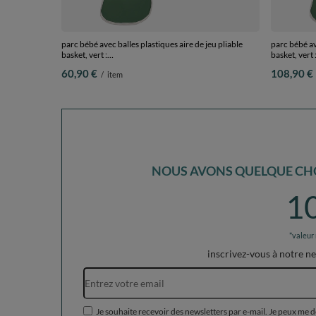
parc bébé avec balles plastiques aire de jeu pliable
parc bébé ave
basket, vert :
basket, vert 
perle/gris/transparent/babyblue/menthe, 200 balles
perle/gris/
60,90 €
108,90 €
/
item
NOUS AVONS QUELQUE CHO
1
*valeur
inscrivez-vous à notre n
Je souhaite recevoir des newsletters par e-mail. Je peux me 