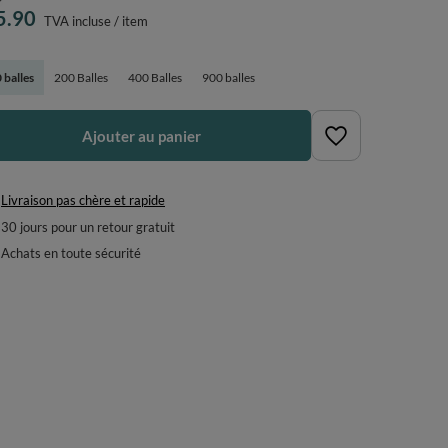
5.90
TVA incluse
/
item
 balles
200 Balles
400 Balles
900 balles
Ajouter au panier
Livraison pas chère et rapide
30
jours pour un retour gratuit
Achats en toute sécurité