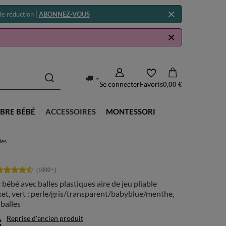
e réduction |
ABONNEZ-VOUS
Se connecter
Favoris
0,00 €
BRE BÉBÉ
ACCESSOIRES
MONTESSORI
les
 bébé avec balles plastiques aire de jeu pliable
et, vert : perle/gris/transparent/babyblue/menthe,
balles
Reprise d'ancien produit