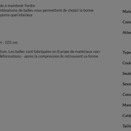
ide à maintenir l'ordre
binaisons de balles vous permettent de choisir la bonne
Mate
mporte quel intérieur
Cons
Atte
t : 105 cm
6cm. Les balles sont fabriquées en Europe de matériaux non-
Type
 déformations - après la compression ils retrouvent sa forme
Coul
Seul
Sexe
Cons
Manu
Caté
Taill