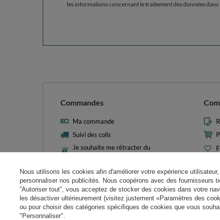
les informations concernant le traitement des données dans 
Commandes
Com
Ma commande
R
Suivi des colis
P
Je souhaite me rétracter du
F
contrat
L
Contact
Nous utilisons les cookies afin d'améliorer votre expérience utilisateur, 
M
personnaliser nos publicités. Nous coopérons avec des fournisseurs tie
N
”Autoriser tout”, vous acceptez de stocker des cookies dans votre nav
les désactiver ultérieurement (visitez justement «Paramètres des cooki
Param
ou pour choisir des catégories spécifiques de cookies que vous souhait
"Personnaliser".