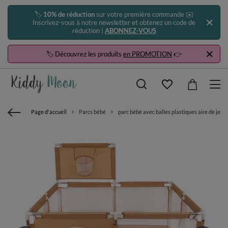
🏷️
10% de réduction
sur votre première commande ✉️
Inscrivez-vous à notre newsletter et obtenez un code de
réduction |
ABONNEZ-VOUS
🏷️ Découvrez les produits
en PROMOTION
👉
Page d'accueil
Parcs bébé
parc bébé avec balles plastiques aire de jeu 