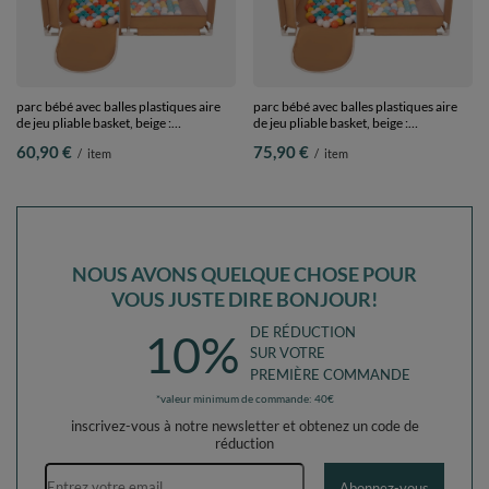
parc bébé avec balles plastiques aire
parc bébé avec balles plastiques aire
de jeu pliable basket, beige :
de jeu pliable basket, beige :
blanc/jaune/orange/babyblue/turquoise,
blanc/jaune/orange/babyblue/turquoise,
60,90 €
75,90 €
/
item
/
item
200 balles
400 balles
NOUS AVONS QUELQUE CHOSE POUR
VOUS JUSTE DIRE BONJOUR!
DE RÉDUCTION
10%
SUR VOTRE
PREMIÈRE COMMANDE
*valeur minimum de commande: 40€
inscrivez-vous à notre newsletter et obtenez un code de
réduction
Adresse e-mail
Abonnez-vous