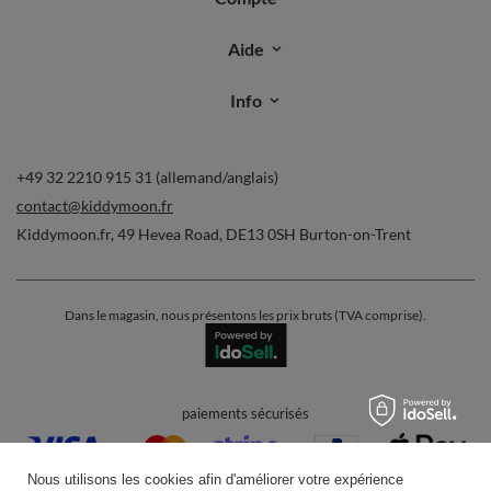
Aide
Info
+49 32 2210 915 31 (allemand/anglais)
contact@kiddymoon.fr
Kiddymoon.fr
,
49 Hevea Road
,
DE13 0SH
Burton-on-Trent
Dans le magasin, nous présentons les prix bruts (TVA comprise).
paiements sécurisés
Nous utilisons les cookies afin d'améliorer votre expérience