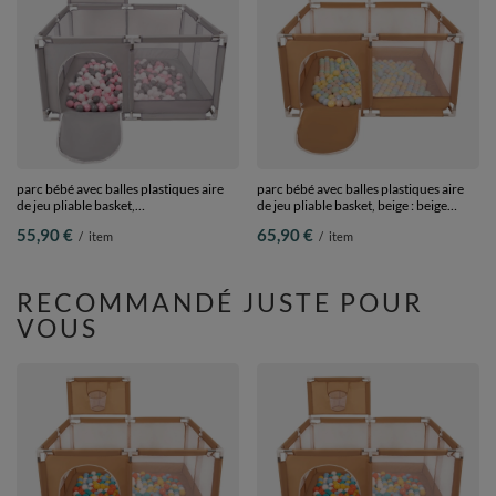
parc bébé avec balles plastiques aire
parc bébé avec balles plastiques aire
de jeu pliable basket,
de jeu pliable basket, beige : beige
Gris:blanc/gris/rose poudré, 100 balles
pastel/bleu pastel/jaune
55,90 €
65,90 €
/
item
/
item
pastel/menthe, 200 balles
RECOMMANDÉ JUSTE POUR
VOUS