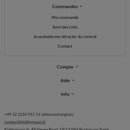
Commandes
Ma commande
Suivi des colis
Je souhaite me rétracter du contrat
Contact
Compte
Aide
Info
+49 32 2210 915 31 (allemand/anglais)
contact@kiddymoon.fr
Kiddymoon.fr
,
49 Hevea Road
,
DE13 0SH
Burton-on-Trent