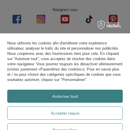
Rejoignez-nous
Note moyenne sur Trustami:
4.94
/
5.00
avec
43 552
Avis
|
Evaluation basée sur 7 plateforme(s) de vente et 3 d'avis client(s)
Nous utilisons les cookies afin d'améliorer votre expérience
utilisateur, analyser le trafic du site et personnaliser nos publicités.
Nous coopérons avec des fournisseurs tiers pour cela. En cliquant
sur ”Autoriser tout”, vous acceptez de stocker des cookies dans
votre navigateur. Vous pourrez toujours les désactiver ultérieurement
(visitez justement «Paramètres des cookies»). Pour en savoir plus
et / ou pour choisir des catégories spécifiques de cookies que vous
souhaitez autoriser, cliquez sur "Personnaliser".
Autoriser tout
Accepter requis
Personnaliser