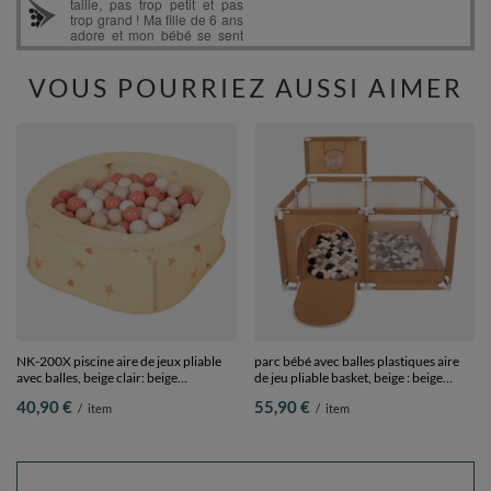
VOUS POURRIEZ AUSSI AIMER
NK-200X piscine aire de jeux pliable
parc bébé avec balles plastiques aire
avec balles, beige clair: beige
de jeu pliable basket, beige : beige
pastel/saumon/blanc, 200 Balles
pastel/gris/blanc/noir, 100 balles
40,90 €
55,90 €
/
item
/
item