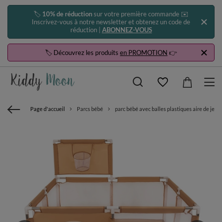
🏷️
10% de réduction
sur votre première commande ✉️
Inscrivez-vous à notre newsletter et obtenez un code de
réduction |
ABONNEZ-VOUS
🏷️ Découvrez les produits
en PROMOTION
👉
Page d'accueil
Parcs bébé
parc bébé avec balles plastiques aire de jeu p