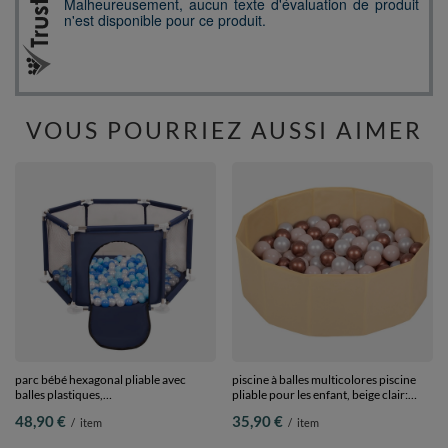
VOUS POURRIEZ AUSSI AIMER
parc bébé hexagonal pliable avec
piscine à balles multicolores piscine
balles plastiques,
pliable pour les enfant, beige clair:
Bleu:babyblue/bleu/perle, 100 balles
beige pastel/cuivre/perle, 100 balles
48,90 €
35,90 €
/
item
/
item