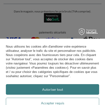
Dans le magasin, nous présentons les prix bruts (TVA comprise).
paiements sécurisés
Nous utilisons les cookies afin d'améliorer votre expérience
utilisateur, analyser le trafic du site et personnaliser nos publicités.
Nous coopérons avec des fournisseurs tiers pour cela. En cliquant
sur ”Autoriser tout”, vous acceptez de stocker des cookies dans
votre navigateur. Vous pourrez toujours les désactiver ultérieurement
livraison pratique
(visitez justement «Paramètres des cookies»). Pour en savoir plus
et / ou pour choisir des catégories spécifiques de cookies que vous
souhaitez autoriser, cliquez sur "Personnaliser".
vous pouvez nous faire confiance
Autoriser tout
Accepter requis