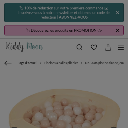
🏷️
10% de réduction
sur votre première commande ✉️
Inscrivez-vous à notre newsletter et obtenez un code de
réduction |
ABONNEZ-VOUS
🏷️ Découvrez les produits
en PROMOTION
👉
Page d'accueil
Piscines à balles pliables
NK-200X piscine aire de jeux pli