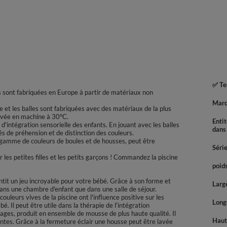
✅ Tes
les sont fabriquées en Europe à partir de matériaux non
Mar
ine et les balles sont fabriquées avec des matériaux de la plus
lavée en machine à 30°C.
Enti
'intégration sensorielle des enfants. En jouant avec les balles
dans
s de préhension et de distinction des couleurs.
 gamme de couleurs de boules et de housses, peut être
Séri
les petites filles et les petits garçons ! Commandez la piscine
poids
it un jeu incroyable pour votre bébé. Grâce à son forme et
Large
ans une chambre d'enfant que dans une salle de séjour.
couleurs vives de la piscine ont l'influence positive sur les
Longu
. Il peut être utile dans la thérapie de l'intégration
mages, produit en ensemble de mousse de plus haute qualité. Il
Haute
entes. Grâce à la fermeture éclair une housse peut être lavée