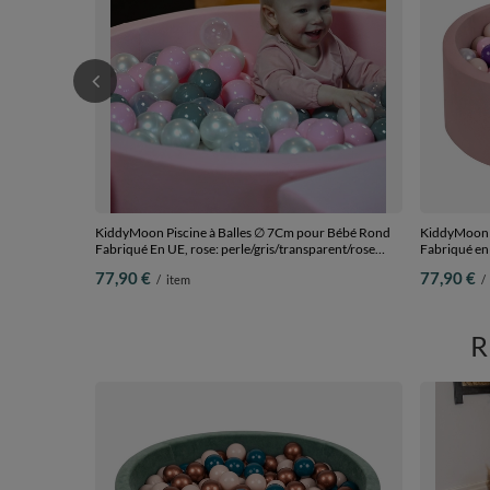
KiddyMoon Piscine à Balles ∅ 7Cm pour Bébé Rond
KiddyMoon P
Fabriqué En UE, rose: perle/gris/transparent/rose
Fabriqué en 
poudré, 90x30cm/200 Balles
poudre/perl
77,90 €
77,90 €
/
item
/