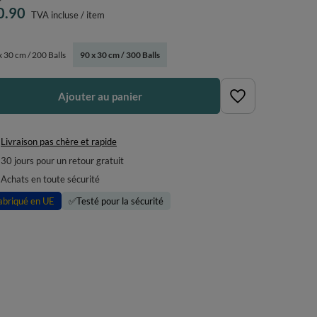
0.90
TVA incluse
/
item
x 30 cm / 200 Balls
90 x 30 cm / 300 Balls
Ajouter au panier
Livraison pas chère et rapide
30
jours pour un retour gratuit
Achats en toute sécurité
abriqué en UE
✅
Testé pour la sécurité