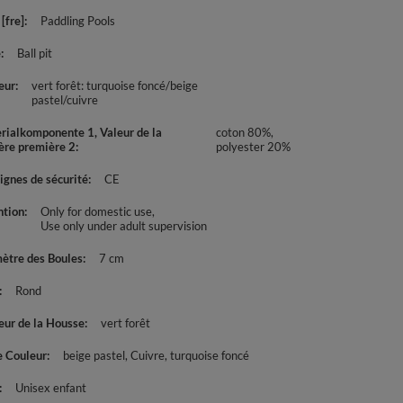
[fre]
Paddling Pools
e
Ball pit
eur
vert forêt: turquoise foncé/beige
pastel/cuivre
rialkomponente 1, Valeur de la
coton 80%,
ère première 2
polyester 20%
ignes de sécurité
CE
ntion
Only for domestic use
Use only under adult supervision
ètre des Boules
7 cm
Rond
eur de la Housse
vert forêt
e Couleur
beige pastel
Cuivre
turquoise foncé
Unisex enfant