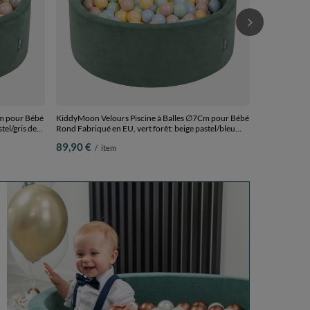
Cm pour Bébé
KiddyMoon Velours Piscine à Balles ∅7Cm pour Bébé
tel/gris de
Rond Fabriqué en EU, vert forêt: beige pastel/bleu
les
pastel/jaune pastel/menthe, 90x30cm/300 Balles
89,90 €
/
item