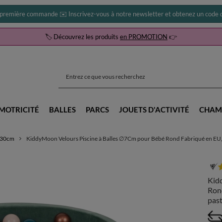
 première commande ✉️ Inscrivez-vous à notre newsletter et obtenez un code d
🏷️ Découvrez les produits
en PROMOTION
👉
MOTRICITÉ
BALLES
PARCS
JOUETS D'ACTIVITÉ
CHAM
0x30cm
KiddyMoon Velours Piscine à Balles ∅7Cm pour Bébé Rond Fabriqué en EU, v
Kid
Rond
past