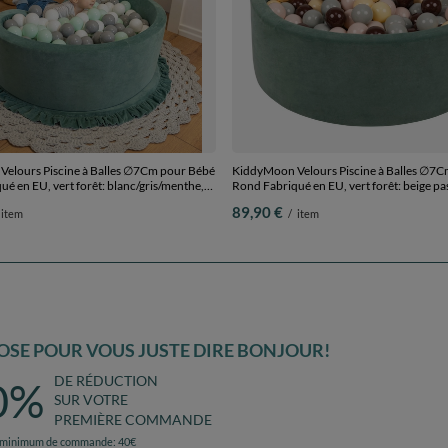
elours Piscine à Balles ∅7Cm pour Bébé
KiddyMoon Velours Piscine à Balles ∅7
é en EU, vert forêt: blanc/gris/menthe,
Rond Fabriqué en EU, vert forêt: beige pas
0 Balles
vert/jaune pastel/brun, 90x30cm/300 Bal
89,90 €
item
/
item
SE POUR VOUS JUSTE DIRE BONJOUR!
DE RÉDUCTION
0%
SUR VOTRE
PREMIÈRE COMMANDE
 minimum de commande: 40€