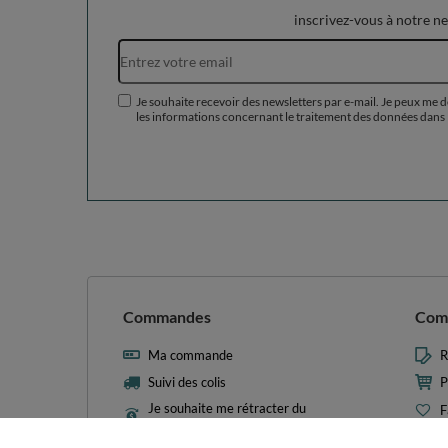
inscrivez-vous à notre n
Je souhaite recevoir des newsletters par e-mail. Je peux me 
les informations concernant le traitement des données dans 
Commandes
Com
Ma commande
R
Suivi des colis
P
Je souhaite me rétracter du
F
contrat
L