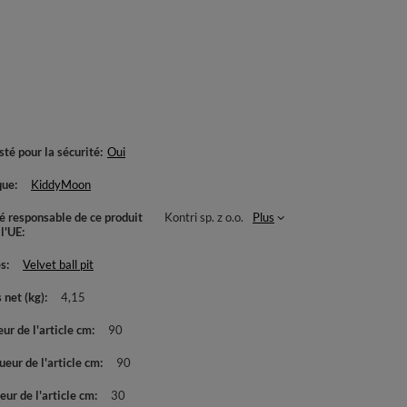
té pour la sécurité
Oui
que
KiddyMoon
té responsable de ce produit
Kontri sp. z o.o.
Plus
 l'UE
es
Velvet ball pit
 net (kg)
4,15
ur de l'article cm
90
eur de l'article cm
90
ur de l'article cm
30