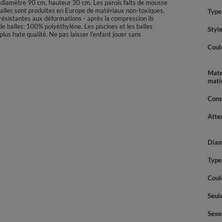
, diamètre 90 cm, hauteur 30 cm. Les parois faits de mousse
balles sont produites en Europe de matériaux non-toxiques,
Type 
 résistantes aux déformations - après la compression ils
e balles: 100% polyéthylène. Les piscines et les balles
Styl
s hate qualité. Ne pas laisser l'enfant jouer sans
Coul
Mate
mati
Cons
Atte
Diam
Type
Coul
Seul
Sexe