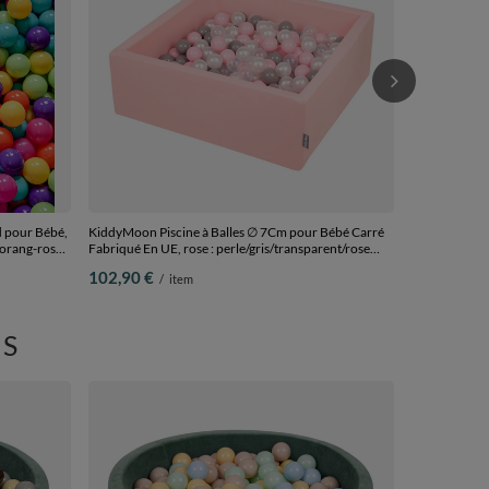
118,90 €
/
 pour Bébé,
KiddyMoon Piscine à Balles ∅ 7Cm pour Bébé Carré
q-orang-rose
Fabriqué En UE, rose : perle/gris/transparent/rose
poudré, 90x30cm/300 Balles
102,90 €
/
item
S
KiddyMoon Ve
Rond Fabriqué
pastel/brun/
89,90 €
/
i