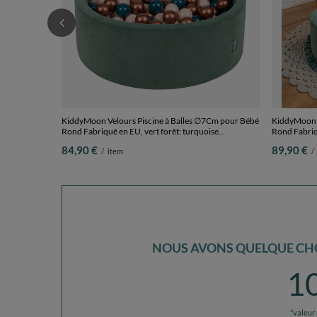
KiddyMoon Velours Piscine à Balles ∅7Cm pour Bébé
KiddyMoon V
Rond Fabriqué en EU, vert forêt: turquoise
Rond Fabriqu
foncé/beige pastel/cuivre, 90x30cm/200 Balles
90x30cm/30
84,90 €
89,90 €
/
item
/
NOUS AVONS QUELQUE CHO
1
*valeur