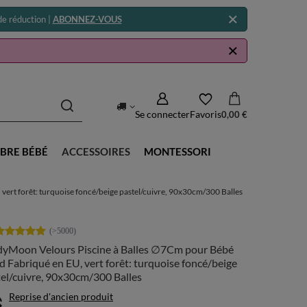
e réduction |
ABONNEZ-VOUS
Se connecter
Favoris
0,00 €
BRE BÉBÉ
ACCESSOIRES
MONTESSORI
ert forêt: turquoise foncé/beige pastel/cuivre, 90x30cm/300 Balles
dyMoon Velours Piscine à Balles ∅7Cm pour Bébé
 Fabriqué en EU, vert forêt: turquoise foncé/beige
el/cuivre, 90x30cm/300 Balles
Reprise d'ancien produit