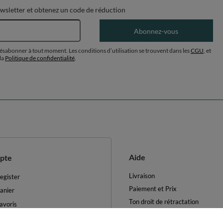
ewsletter et obtenez un code de réduction
Adresse e-mail
Abonnez-vous
désabonner à tout moment. Les conditions d’utilisation se trouvent dans les
CGU
, et
la
Politique de confidentialité
.
Aide
pte
Livraison
egister
Paiement et Prix
anier
Ton droit de rétractation
avoris
Retours et Remboursements
es produits achetés