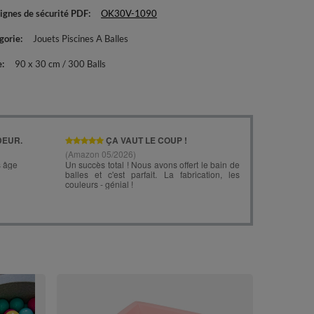
ignes de sécurité PDF
OK30V-1090
gorie
Jouets Piscines A Balles
e
90 x 30 cm / 300 Balls
KiddyMoon Pi
Fabriqué en UE
120x30cm/20