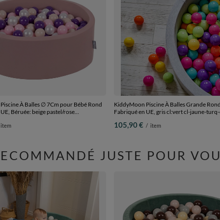
iscine À Balles ∅ 7Cm pour Bébé Rond
KiddyMoon Piscine À Balles Grande Rond
UE, Béruée: beige pastel/rose
Fabriqué en UE, gris cl:vert cl-jaune-tur
e/violet, 90x30cm/200 Balles
foncé-violet, 120x30cm/200 balles
105,90 €
item
/
item
RECOMMANDÉ JUSTE POUR VOU