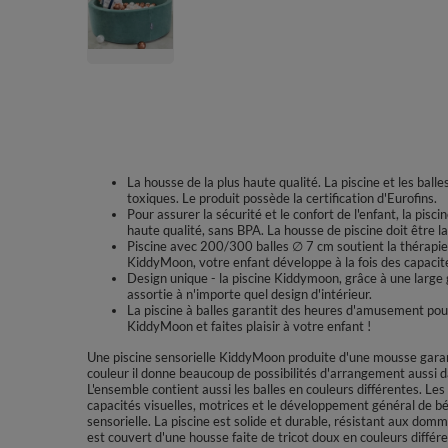
La housse de la plus haute qualité. La piscine et les bal
toxiques. Le produit possède la certification d'Eurofins.
Pour assurer la sécurité et le confort de l'enfant, la pisc
haute qualité, sans BPA. La housse de piscine doit être 
Piscine avec 200/300 balles ∅ 7 cm soutient la thérapie d
KiddyMoon, votre enfant développe à la fois des capacité
Design unique - la piscine Kiddymoon, grâce à une large
assortie à n'importe quel design d'intérieur.
La piscine à balles garantit des heures d'amusement pour 
KiddyMoon et faites plaisir à votre enfant !
Une piscine sensorielle KiddyMoon produite d'une mousse garant
couleur il donne beaucoup de possibilités d'arrangement aussi d
L'ensemble contient aussi les balles en couleurs différentes. Les 
capacités visuelles, motrices et le développement général de bébé
sensorielle. La piscine est solide et durable, résistant aux dom
est couvert d'une housse faite de tricot doux en couleurs différ