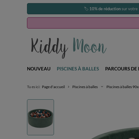
🏷️
10% de réduction
sur votre
NOUVEAU
PISCINES À BALLES
PARCOURS DE 
Tu es ici:
Page d'accueil
Piscines à balles
Piscines à balles 9