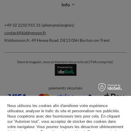
Info
+49 32 2210 915 31 (allemand/anglais)
contact@kiddymoon.fr
Kiddymoon.fr
,
49 Hevea Road
,
DE13 0SH
Burton-on-Trent
Dans le magasin, nous présentons les prix bruts (TVA comprise).
paiements sécurisés
Nous utilisons les cookies afin d'améliorer votre expérience
utilisateur, analyser le trafic du site et personnaliser nos publicités.
Nous coopérons avec des fournisseurs tiers pour cela. En cliquant
sur ”Autoriser tout”, vous acceptez de stocker des cookies dans
votre navigateur. Vous pourrez toujours les désactiver ultérieurement
livraison pratique