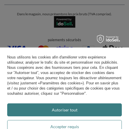
Dans le magasin, nous présentons les prix bruts (TVA comprise).
paiements sécurisés
Nous utilisons les cookies afin d'améliorer votre expérience
utilisateur, analyser le trafic du site et personnaliser nos publicités.
Nous coopérons avec des fournisseurs tiers pour cela. En cliquant
sur ”Autoriser tout”, vous acceptez de stocker des cookies dans
votre navigateur. Vous pourrez toujours les désactiver ultérieurement
livraison pratique
(visitez justement «Paramètres des cookies»). Pour en savoir plus
et / ou pour choisir des catégories spécifiques de cookies que vous
souhaitez autoriser, cliquez sur "Personnaliser".
vous pouvez nous faire confiance
Autoriser tout
Accepter requis