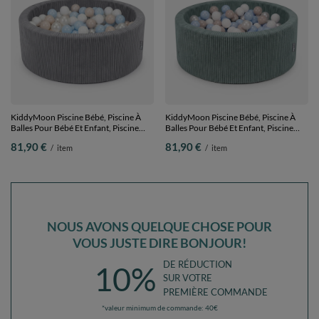
KiddyMoon Piscine Bébé, Piscine À
KiddyMoon Piscine Bébé, Piscine À
Balles Pour Bébé Et Enfant, Piscine
Balles Pour Bébé Et Enfant, Piscine
Enfant En Mousse Douce, Housse
Enfant En Mousse Douce, Housse
81,90 €
81,90 €
/
item
/
item
Côtelée Lavable, Gris foncé: Beige
Côtelée Lavable, Vert: Beige
pastel/Bleu pastel/Blanc/Perle,
pastel/Bleu pastel/Blanc/Perle,
90x30cm/200 Balles
90x30cm/200 Balles
NOUS AVONS QUELQUE CHOSE POUR
VOUS JUSTE DIRE BONJOUR!
DE RÉDUCTION
10%
SUR VOTRE
PREMIÈRE COMMANDE
*valeur minimum de commande: 40€