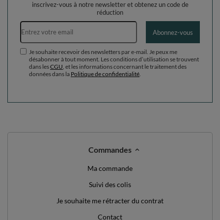
inscrivez-vous à notre newsletter et obtenez un code de
réduction
Adresse e-mail
Abonnez-vous
Je souhaite recevoir des newsletters par e-mail. Je peux me
désabonner à tout moment. Les conditions d’utilisation se trouvent
dans les
CGU
, et les informations concernant le traitement des
données dans la
Politique de confidentialité
.
Commandes
Ma commande
Suivi des colis
Je souhaite me rétracter du contrat
Contact