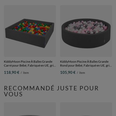
KiddyMoon Piscine À Balles Grande
KiddyMoon Piscine À Balles Grande
Carré pour Bébé, Fabriqué en UE, gris
Rond pour Bébé, Fabriqué en UE, gris
foncé: jaune-vert-bleu-rouge-orange,
foncé: perle-rose poudré-argent,
118,90 €
105,90 €
/
item
/
item
120x30cm/200 balles
120x30cm/200 balles
RECOMMANDÉ JUSTE POUR
VOUS