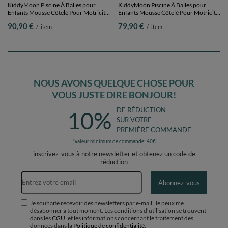
KiddyMoon Piscine À Balles Grande
KiddyMoon Velours Piscine à Balles
Rond pour Bébé, Fabriqué en UE, gris
∅7Cm pour Bébé Rond Fabriqué en
clair:rose poudré-perle-transparent,
EU, vert forêt: beige
105,90 €
84,90 €
/
item
/
item
120x30cm/200 balles
pastel/cuivre/perle, 90x30cm/200
Balles
RECOMMANDÉ JUSTE POUR
VOUS
KiddyMoon Piscine À Balles pour
KiddyMoon Piscine À Balles pour
Enfants Mousse Côtelé Pour Motricité
Enfants Mousse Côtelé Pour Motricité
Bébé, Violet : bleu pastel/jaune
Bébé, Violet : bleu pastel/jaune