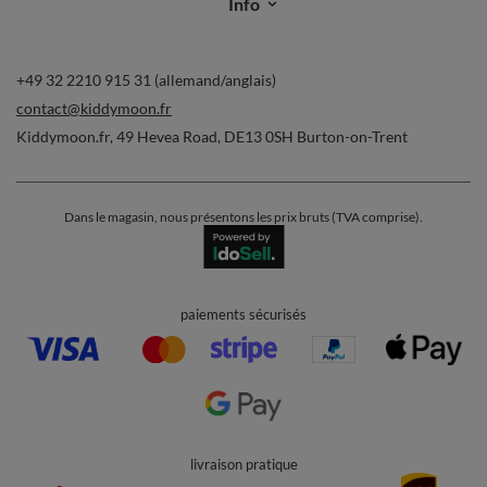
Commandes
Ma commande
Suivi des colis
Je souhaite me rétracter du contrat
Contact
Compte
Aide
Info