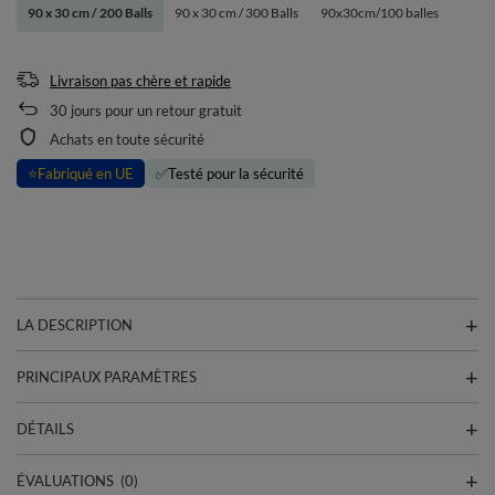
90 x 30 cm / 200 Balls
90 x 30 cm / 300 Balls
90x30cm/100 balles
Livraison pas chère et rapide
30
jours pour un retour gratuit
Achats en toute sécurité
⭐
Fabriqué en UE
✅
Testé pour la sécurité
LA DESCRIPTION
PRINCIPAUX PARAMÈTRES
DÉTAILS
ÉVALUATIONS
(0)