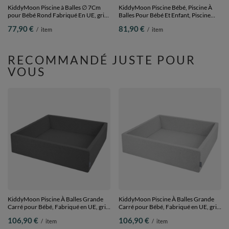
KiddyMoon Piscine à Balles ∅ 7Cm
KiddyMoon Piscine Bébé, Piscine À
pour Bébé Rond Fabriqué En UE, gris
Balles Pour Bébé Et Enfant, Piscine
clair:vert clair/turquoise clair/gris,
Enfant En Mousse Douce, Housse
77,90 €
81,90 €
/
item
/
item
90x30cm/200 Balles
Côtelée Lavable, Marron: Beige
pastel/Blanc/Menthe, 90x30cm/200
Balles
RECOMMANDÉ JUSTE POUR
VOUS
KiddyMoon Piscine À Balles Grande
KiddyMoon Piscine À Balles Grande
Carré pour Bébé, Fabriqué en UE, gris
Carré pour Bébé, Fabriqué en UE, gris
foncé, 120x30cm/SANSballes
clair, 120x30cm/SANSballes
106,90 €
106,90 €
/
item
/
item