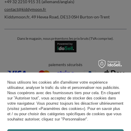
+49 32 2210 915 31 (allemand/anglais)
contact@kiddymoon.fr
Kiddymoon.fr
,
49 Hevea Road
,
DE13 0SH
Burton-on-Trent
Dans le magasin, nous présentons les prix bruts (TVA comprise).
paiements sécurisés
Nous utilisons les cookies afin d'améliorer votre expérience
utilisateur, analyser le trafic du site et personnaliser nos publicités.
Nous coopérons avec des fournisseurs tiers pour cela. En cliquant
sur ”Autoriser tout”, vous acceptez de stocker des cookies dans
votre navigateur. Vous pourrez toujours les désactiver ultérieurement
livraison pratique
(visitez justement «Paramètres des cookies»). Pour en savoir plus
et / ou pour choisir des catégories spécifiques de cookies que vous
souhaitez autoriser, cliquez sur "Personnaliser".
vous pouvez nous faire confiance