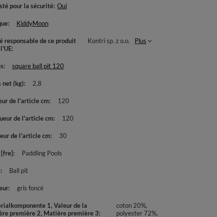
té pour la sécurité
Oui
que
KiddyMoon
té responsable de ce produit
Kontri sp. z o.o.
Plus
 l'UE
es
square ball pit 120
 net (kg)
2,8
ur de l'article cm
120
eur de l'article cm
120
ur de l'article cm
30
[fre]
Paddling Pools
e
Ball pit
eur
gris foncé
rialkomponente 1, Valeur de la
coton 20%,
ère première 2, Matière première 3
polyester 72%,