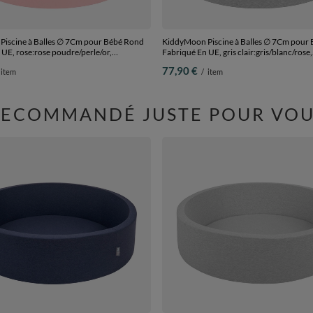
iscine à Balles ∅ 7Cm pour Bébé Rond
KiddyMoon Piscine à Balles ∅ 7Cm pour
UE, rose:rose poudre/perle/or,
Fabriqué En UE, gris clair:gris/blanc/rose,
0 Balles
90x30cm/200 Balles
77,90 €
item
/
item
RECOMMANDÉ JUSTE POUR VOU