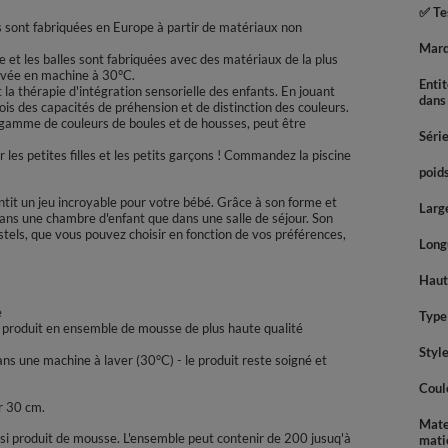
✅ Tes
les sont fabriquées en Europe à partir de matériaux non
Mar
ine et les balles sont fabriquées avec des matériaux de la plus
lavée en machine à 30°C.
Enti
 thérapie d'intégration sensorielle des enfants. En jouant
dans
is des capacités de préhension et de distinction des couleurs.
 gamme de couleurs de boules et de housses, peut être
Séri
les petites filles et les petits garçons ! Commandez la piscine
poids
it un jeu incroyable pour votre bébé. Grâce à son forme et
Large
dans une chambre d'enfant que dans une salle de séjour. Son
stels, que vous pouvez choisir en fonction de vos préférences,
Longu
Haute
e
Type 
, produit en ensemble de mousse de plus haute qualité
Styl
ans une machine à laver (30°C) - le produit reste soigné et
Coul
r 30 cm.
Mate
ssi produit de mousse. L'ensemble peut contenir de 200 jusuq'à
mati