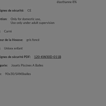
élasthanne 8%
ignes de sécurité
CE
ntion
Only for domestic use
Use only under adult supervision
Carré
eur de la Housse
gris foncé
Unisex enfant
ignes de sécurité PDF
120-KW30D-011B
gorie
Jouets Piscines A Balles
e
90x30/SANSballes