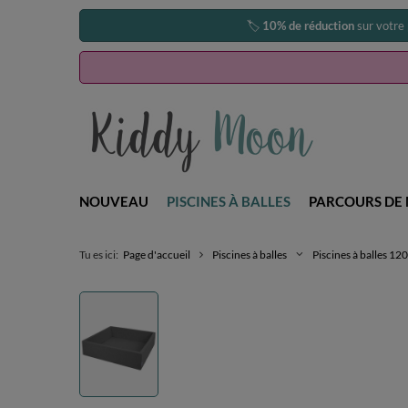
🏷️
10% de réduction
sur votre
NOUVEAU
PISCINES À BALLES
PARCOURS DE 
Tu es ici:
Page d'accueil
Piscines à balles
Piscines à balles 1