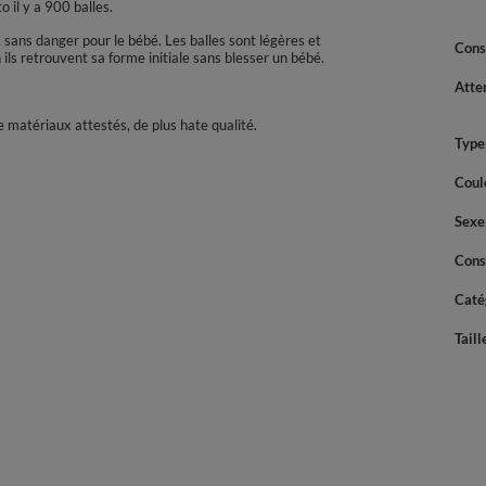
o il y a 900 balles.
sans danger pour le bébé. Les balles sont légères et
Cons
ils retrouvent sa forme initiale sans blesser un bébé.
Atte
 matériaux attestés, de plus hate qualité.
Type
Coul
Sexe
Cons
Caté
Taill