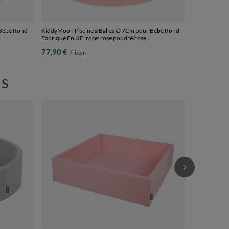
 Bébé Rond
KiddyMoon Piscine à Balles ∅ 7Cm pour Bébé Rond
Fabriqué En UE, rose: rose poudré/rose
foncé/babyblue/menthe, 90x30cm/200 Balles
77,90 €
/
item
S
KiddyMoon Pi
Fabriqué en U
106,90 €
/