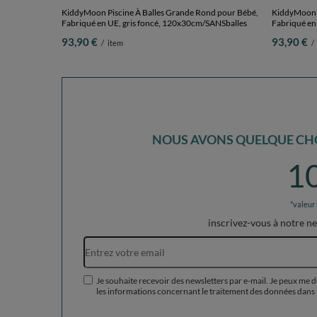
KiddyMoon Piscine À Balles Grande Rond pour Bébé,
KiddyMoon P
Fabriqué en UE, gris foncé, 120x30cm/SANSballes
Fabriqué en
93,90 €
93,90 €
/
item
/
NOUS AVONS QUELQUE CHO
1
*valeur
inscrivez-vous à notre n
Je souhaite recevoir des newsletters par e-mail. Je peux me 
les informations concernant le traitement des données dans 