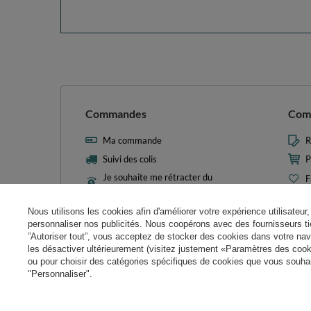
Commandes
Com
Ma commande
R
Suivi des colis
P
Je souhaite me rétracter du
F
contrat
L
Contact
Nous utilisons les cookies afin d'améliorer votre expérience utilisateur, 
M
personnaliser nos publicités. Nous coopérons avec des fournisseurs tie
N
”Autoriser tout”, vous acceptez de stocker des cookies dans votre nav
les désactiver ultérieurement (visitez justement «Paramètres des cooki
Param
ou pour choisir des catégories spécifiques de cookies que vous souhait
"Personnaliser".