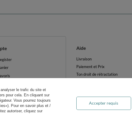
Aide
pte
Livraison
egister
Paiement et Prix
anier
Ton droit de rétractation
avoris
Retours et Remboursements
es produits achetés
Blog
analyser le trafic du site et
es transactions
rs pour cela. En cliquant sur
FAQ
ewsletter
igateur. Vous pourrez toujours
Accepter requis
Traitement des DEEE
es»). Pour en savoir plus et /
ètres des cookies
ez autoriser, cliquez sur