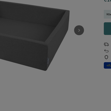
90x
⭐
F