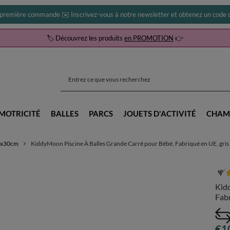
 première commande ✉️ Inscrivez-vous à notre newsletter et obtenez un code d
🏷️ Découvrez les produits
en PROMOTION
👉
MOTRICITÉ
BALLES
PARCS
JOUETS D'ACTIVITÉ
CHAM
20x30cm
KiddyMoon Piscine À Balles Grande Carré pour Bébé, Fabriqué en UE, gri
Kid
Fab
€1