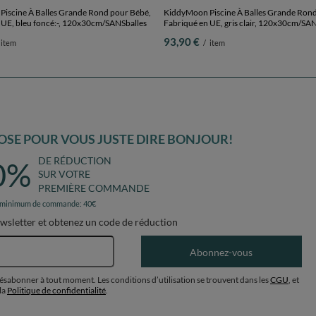
iscine À Balles Grande Rond pour Bébé,
KiddyMoon Piscine À Balles Grande Rond
 UE, bleu foncé:-, 120x30cm/SANSballes
Fabriqué en UE, gris clair, 120x30cm/SA
93,90 €
item
/
item
SE POUR VOUS JUSTE DIRE BONJOUR!
DE RÉDUCTION
0%
SUR VOTRE
PREMIÈRE COMMANDE
 minimum de commande: 40€
ewsletter et obtenez un code de réduction
Adresse e-mail
Abonnez-vous
désabonner à tout moment. Les conditions d’utilisation se trouvent dans les
CGU
, et
la
Politique de confidentialité
.