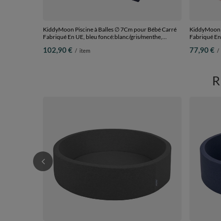
KiddyMoon Piscine à Balles ∅ 7Cm pour Bébé Carré
KiddyMoon P
Fabriqué En UE, bleu foncé:blanc/gris/menthe,
Fabriqué En 
90x30cm/300 Balles
90x30cm/20
102,90 €
77,90 €
/
item
/