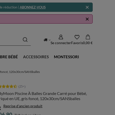
e réduction |
ABONNEZ-VOUS
Se connecter
Favoris
0,00 €
BRE BÉBÉ
ACCESSOIRES
MONTESSORI
s foncé, 120x30cm/SANSballes
dyMoon Piscine À Balles Grande Carré pour Bébé,
riqué en UE, gris foncé, 120x30cm/SANSballes
Reprise d'ancien produit
06.90