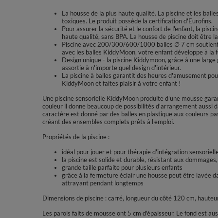
La housse de la plus haute qualité. La piscine et les bal
toxiques. Le produit possède la certification d'Eurofins.
Pour assurer la sécurité et le confort de l'enfant, la pisc
haute qualité, sans BPA. La housse de piscine doit être 
Piscine avec 200/300/600/1000 balles ∅ 7 cm soutient la
avec les balles KiddyMoon, votre enfant développe à la fo
Design unique - la piscine Kiddymoon, grâce à une large
assortie à n'importe quel design d'intérieur.
La piscine à balles garantit des heures d'amusement pour 
KiddyMoon et faites plaisir à votre enfant !
Une piscine sensorielle KiddyMoon produite d'une mousse garant
couleur il donne beaucoup de possibilités d'arrangement aussi 
caractère est donné par des balles en plastique aux couleurs pa
créant des ensembles complets prêts à l'emploi.
Propriétés de la piscine :
idéal pour jouer et pour thérapie d'intégration sensoriell
la piscine est solide et durable, résistant aux dommages
grande taille parfaite pour plusieurs enfants
grâce à la fermeture éclair une housse peut être lavée d
attrayant pendant longtemps
Dimensions de piscine : carré, longueur du côté 120 cm, hauteu
Les parois faits de mousse ont 5 cm d'épaisseur. Le fond est au