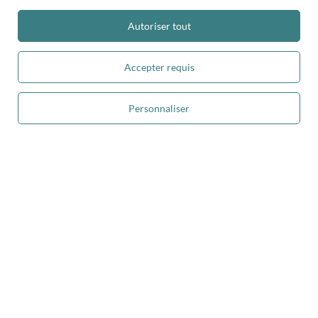
Autoriser tout
Dans le magasin, nous présentons les prix bruts (TVA comprise).
Accepter requis
paiements sécurisés
Personnaliser
Ajouter au panier
livraison pratique
vous pouvez nous faire confiance