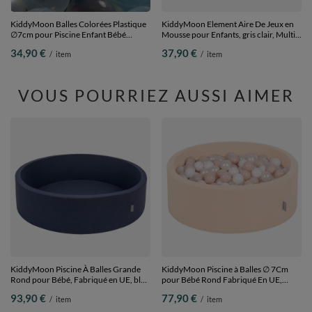
KiddyMoon Balles Colorées Plastique
KiddyMoon Element Aire De Jeux en
∅7cm pour Piscine Enfant Bébé
Mousse pour Enfants, gris clair, Multi-
Fabriqué en EU,
Taille
34,90 €
37,90 €
/
item
/
item
perle/gris/transparent/baby
blue/menthe, 200 Balles/7cm
VOUS POURRIEZ AUSSI AIMER
KiddyMoon Piscine À Balles Grande
KiddyMoon Piscine à Balles ∅ 7Cm
Rond pour Bébé, Fabriqué en UE, bleu
pour Bébé Rond Fabriqué En UE,
foncé:-, 120x30cm/SANSballes
beige, 90x30cm/200 Balles
93,90 €
77,90 €
/
item
/
item