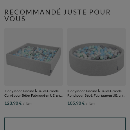
RECOMMANDÉ JUSTE POUR
VOUS
KiddyMoon Piscine À Balles Grande
KiddyMoon Piscine À Balles Grande
Carré pour Bébé, Fabriqué en UE, gris
Rond pour Bébé, Fabriqué en UE, gris
clair:perle-gris-transparent-babyblue-
cl:perle-gris-transp-babyblue-menthe,
123,90 €
105,90 €
/
item
/
item
menthe, 120x30cm/300 balles
120x30cm/200 balles