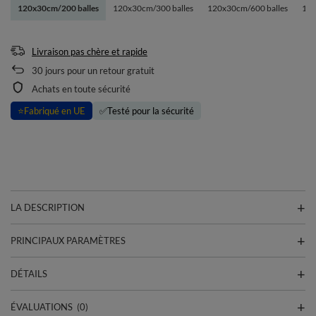
120x30cm/200 balles
120x30cm/300 balles
120x30cm/600 balles
120
Livraison pas chère et rapide
30
jours pour un retour gratuit
Achats en toute sécurité
⭐
Fabriqué en UE
✅
Testé pour la sécurité
LA DESCRIPTION
PRINCIPAUX PARAMÈTRES
DÉTAILS
ÉVALUATIONS
(0)