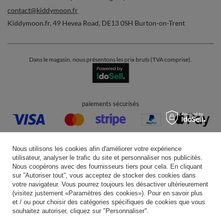
contact@kiddymoon.fr
Kiddymoon.fr
,
49 Hevea Road
,
DE13 0SH
Burton-on-Trent
Dans le magasin, nous présentons les prix bruts (TVA comprise).
paiements sécurisés
Nous utilisons les cookies afin d'améliorer votre expérience
utilisateur, analyser le trafic du site et personnaliser nos publicités.
Nous coopérons avec des fournisseurs tiers pour cela. En cliquant
livraison pratique
sur ”Autoriser tout”, vous acceptez de stocker des cookies dans
votre navigateur. Vous pourrez toujours les désactiver ultérieurement
(visitez justement «Paramètres des cookies»). Pour en savoir plus
et / ou pour choisir des catégories spécifiques de cookies que vous
souhaitez autoriser, cliquez sur "Personnaliser".
vous pouvez nous faire confiance