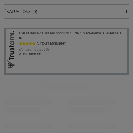
ÉVALUATIONS
(0)
VOUS POURRIEZ AUSSI AIMER
KiddyMoon Piscine à Balles ∅ 7Cm
KiddyMoon Piscine à Balles ∅ 7Cm
pour Bébé Rond Fabriqué En UE, gris
pour Bébé Rond Fabriqué En UE,
foncé, 90x30cm/300 Balles
beige, 90x30cm/200 Balles
82,90 €
77,90 €
/
item
/
item
RECOMMANDÉ JUSTE POUR