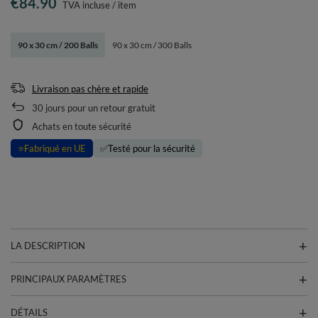
€84.90
TVA incluse
/
item
90 x 30 cm / 200 Balls
90 x 30 cm / 300 Balls
Livraison pas chère et rapide
30
jours pour un retour gratuit
Achats en toute sécurité
⭐
Fabriqué en UE
✅
Testé pour la sécurité
LA DESCRIPTION
PRINCIPAUX PARAMÈTRES
DÉTAILS