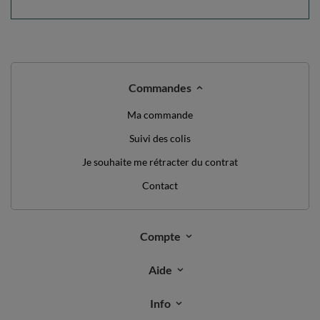
Aide
Info
+49 32 2210 915 31 (allemand/anglais)
contact@kiddymoon.fr
Kiddymoon.fr
,
49 Hevea Road
,
DE13 0SH
Burton-on-Trent
Dans le magasin, nous présentons les prix bruts (TVA comprise).
paiements sécurisés