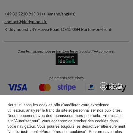
livraison pratique
vous pouvez nous faire confiance
Rejoignez-nous
Note moyenne sur Trustami:
4.94
/
5.00
avec
43 552
Avis
|
Evaluation basée sur 7 plateforme(s) de vente et 3 d'avis client(s)
Nous utilisons les cookies afin d'améliorer votre expérience
utilisateur, analyser le trafic du site et personnaliser nos publicités.
Nous coopérons avec des fournisseurs tiers pour cela. En cliquant
sur ”Autoriser tout”, vous acceptez de stocker des cookies dans
votre navigateur. Vous pourrez toujours les désactiver ultérieurement
(visitez justement «Paramètres des cookies»). Pour en savoir plus