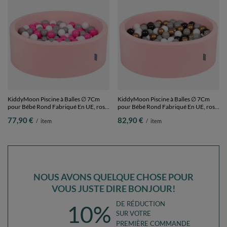
KiddyMoon Piscine à Balles ∅ 7Cm
KiddyMoon Piscine à Balles ∅ 7Cm
pour Bébé Rond Fabriqué En UE, rose:
pour Bébé Rond Fabriqué En UE, rose:
blanc/gris/rose foncé, 90x30cm/200
blanc/gris/noir/or, 90x30cm/300
77,90 €
82,90 €
/
item
/
item
Balles
Balles
NOUS AVONS QUELQUE CHOSE POUR
VOUS JUSTE DIRE BONJOUR!
DE RÉDUCTION
10%
SUR VOTRE
PREMIÈRE COMMANDE