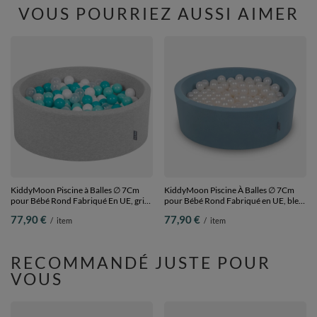
VOUS POURRIEZ AUSSI AIMER
KiddyMoon Piscine à Balles ∅ 7Cm
KiddyMoon Piscine À Balles ∅ 7Cm
pour Bébé Rond Fabriqué En UE, gris
pour Bébé Rond Fabriqué en UE, bleu:
clair:turq. clair/blanc/transparent-
perle, 90x30cm/200 Balles
77,90 €
77,90 €
/
item
/
item
turq., 90x30cm/200 Balles
RECOMMANDÉ JUSTE POUR
VOUS