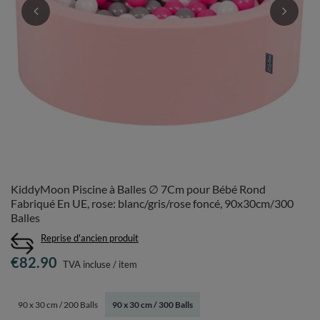
KiddyMoon Piscine à Balles ∅ 7Cm pour Bébé Rond
Fabriqué En UE, rose: blanc/gris/rose foncé, 90x30cm/300
Balles
Reprise d'ancien produit
€82.90
TVA incluse
/
item
90 x 30 cm / 200 Balls
90 x 30 cm / 300 Balls