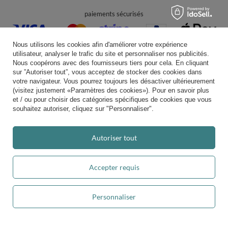
paiements sécurisés
Nous utilisons les cookies afin d'améliorer votre expérience
utilisateur, analyser le trafic du site et personnaliser nos publicités.
Nous coopérons avec des fournisseurs tiers pour cela. En cliquant
sur ”Autoriser tout”, vous acceptez de stocker des cookies dans
votre navigateur. Vous pourrez toujours les désactiver ultérieurement
livraison pratique
(visitez justement «Paramètres des cookies»). Pour en savoir plus
et / ou pour choisir des catégories spécifiques de cookies que vous
souhaitez autoriser, cliquez sur "Personnaliser".
vous pouvez nous faire confiance
Autoriser tout
Accepter requis
Rejoignez-nous
Personnaliser
Ajouter au panier
Note moyenne sur Trustami:
4.94
/
5.00
avec
43 552
Avis