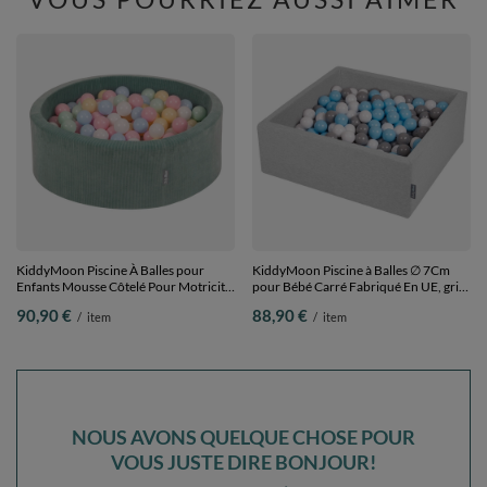
KiddyMoon Piscine À Balles pour
KiddyMoon Piscine à Balles ∅ 7Cm
Enfants Mousse Côtelé Pour Motricité
pour Bébé Carré Fabriqué En UE, gris
Bébé, Vert : bleu pastel/jaune
clair:gris/blanc/babyblue,
90,90 €
88,90 €
/
item
/
item
pastel/blanc/menthe/rose poudré,
90x30cm/200 Balles
90x30cm/300 Balles
NOUS AVONS QUELQUE CHOSE POUR
VOUS JUSTE DIRE BONJOUR!