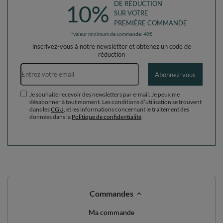
DE RÉDUCTION
10%
SUR VOTRE
PREMIÈRE COMMANDE
*valeur minimum de commande: 40€
inscrivez-vous à notre newsletter et obtenez un code de
réduction
Adresse e-mail
Abonnez-vous
Je souhaite recevoir des newsletters par e-mail. Je peux me
désabonner à tout moment. Les conditions d’utilisation se trouvent
dans les
CGU
, et les informations concernant le traitement des
données dans la
Politique de confidentialité
.
Commandes
Ma commande