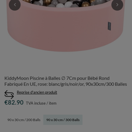
KiddyMoon Piscine à Balles ∅ 7Cm pour Bébé Rond
Fabriqué En UE, rose: blanc/gris/noir/or, 90x30cm/300 Balles
Reprise d'ancien produit
€82.90
TVA incluse
/
item
90 x 30 cm / 200 Balls
90 x 30 cm / 300 Balls