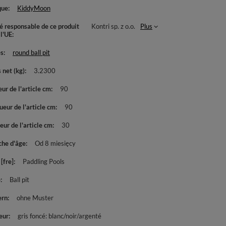
que
KiddyMoon
té responsable de ce produit
Kontri sp. z o.o.
Plus
 l'UE
es
round ball pit
 net (kg)
3.2300
ur de l'article cm
90
eur de l'article cm
90
ur de l'article cm
30
che d'âge
Od 8 miesięcy
[fre]
Paddling Pools
e
Ball pit
ern
ohne Muster
eur
gris foncé: blanc/noir/argenté