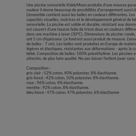
Une piscine sensorielle KiddyMoon produite d'une mousse garant
couleur il donne beaucoup de possibilités d'arrangement aussi d
L'ensemble contient aussi les balles en couleurs différentes. Les 
capacités visuelles, motrices et le développement général de bébé
sensorielle. La piscine est solide et durable, résistant aux dom
est couvert d'une housse faite de tricot doux en couleurs différ
dans une machine à laver (30°C). Dimensions de piscine: ronde
ont 5 cm d'épaisseur. Le fond est aussi produit de mousse. L'ens
de balles - 7 cm). Les balles sont produites en Europe de matér
légères et élastiques, résistantes aux déformations - après la c
bébé. Composition de balles: 100% polyéthylène. Les piscines 
attestés, de plus hate qualité. Ne pas laisser l'enfant jouer san
Composition :
gris clair : 52% coton, 40% polyester, 8% élasthanne.
gris foncé : 42% coton, 50% polyester, 8% élasthanne.
rose : 96% coton, 4% élasthanne.
menthe : 92% coton, 8% élasthanne.
bleu foncé : 47% coton, 47% polyester, 6% élasthanne