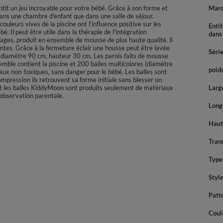
it un jeu incroyable pour votre bébé. Grâce à son forme et
Mar
ans une chambre d'enfant que dans une salle de séjour.
couleurs vives de la piscine ont l'influence positive sur les
Enti
. Il peut être utile dans la thérapie de l'intégration
dans
mages, produit en ensemble de mousse de plus haute qualité. Il
entes. Grâce à la fermeture éclair une housse peut être lavée
Séri
, diamètre 90 cm, hauteur 30 cm. Les parois faits de mousse
emble contient la piscine et 200 balles multicolores (diamètre
poids
iaux non-toxiques, sans danger pour le bébé. Les balles sont
ompression ils retrouvent sa forme initiale sans blesser un
et les balles KiddyMoon sont produits seulement de matériaux
Large
s observation parentale.
Longu
Haute
Tran
Type 
Styl
Patt
Coul