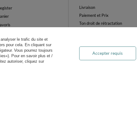
Livraison
egister
Paiement et Prix
anier
Ton droit de rétractation
avoris
Retours et Remboursements
es produits achetés
Blog
analyser le trafic du site et
es transactions
rs pour cela. En cliquant sur
FAQ
ewsletter
igateur. Vous pourrez toujours
Accepter requis
Traitement des DEEE
es»). Pour en savoir plus et /
ètres des cookies
ez autoriser, cliquez sur
on.fr
Kiddymoon.fr
,
49 Hevea Road
,
DE13 0SH
Burton-on-Trent