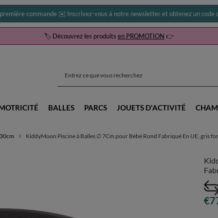
 première commande ✉️ Inscrivez-vous à notre newsletter et obtenez un code d
🏷️ Découvrez les produits
en PROMOTION
👉
MOTRICITÉ
BALLES
PARCS
JOUETS D'ACTIVITÉ
CHAM
0x30cm
KiddyMoon Piscine à Balles ∅ 7Cm pour Bébé Rond Fabriqué En UE, gris f
Kid
Fabr
€7