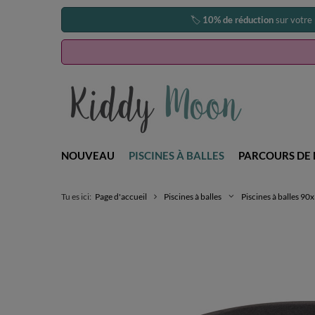
🏷️
10% de réduction
sur votre
NOUVEAU
PISCINES À BALLES
PARCOURS DE 
Tu es ici:
Page d'accueil
Piscines à balles
Piscines à balles 9