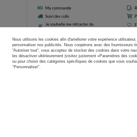
Ma commande
R
Suivi des colis
P
Je souhaite me rétracter du
F
contrat
L
Contact
Nous utilisons les cookies afin d'améliorer votre expérience utilisateur, 
M
personnaliser nos publicités. Nous coopérons avec des fournisseurs tie
N
”Autoriser tout”, vous acceptez de stocker des cookies dans votre nav
les désactiver ultérieurement (visitez justement «Paramètres des cooki
Param
ou pour choisir des catégories spécifiques de cookies que vous souhait
"Personnaliser".
+49 32 2210 915 31 (allemand/anglais)
contact@kiddymo
Dans le magasin, nous présentons les prix bruts (TVA comprise).