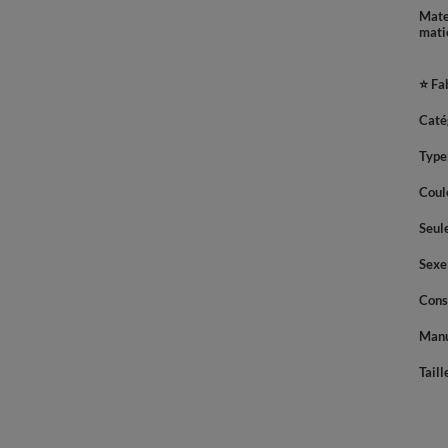
Mate
mati
⭐ Fa
Caté
Type
Coul
Seul
Sexe
Cons
Manu
Taill