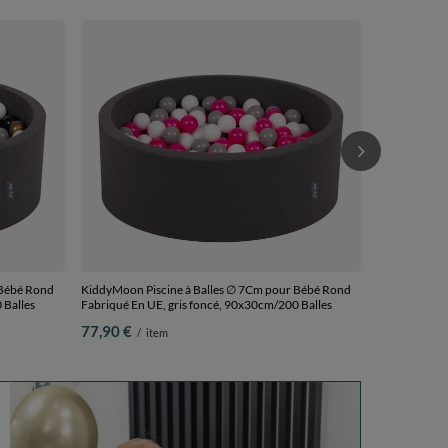
KiddyMoon Pi
Fabriqué En U
77,90 €
/
i
 Bébé Rond
KiddyMoon Piscine à Balles ∅ 7Cm pour Bébé Rond
 Balles
Fabriqué En UE, gris foncé, 90x30cm/200 Balles
77,90 €
/
item