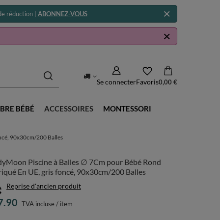
e réduction |
ABONNEZ-VOUS
Se connecter
Favoris
0,00 €
BRE BÉBÉ
ACCESSOIRES
MONTESSORI
oncé, 90x30cm/200 Balles
dyMoon Piscine à Balles ∅ 7Cm pour Bébé Rond
iqué En UE, gris foncé, 90x30cm/200 Balles
Reprise d'ancien produit
7.90
TVA incluse
/
item