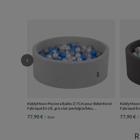
KiddyMoon Piscine à Balles ∅ 7Cm pour Bébé Rond
KiddyMoon P
Fabriqué En UE, gris clair:perle/gris/bleu,
Fabriqué En
90x30cm/200 Balles
77,90 €
77,90 €
/
item
/