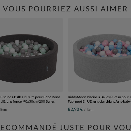
VOUS POURRIEZ AUSSI AIMER
iscine à Balles ∅ 7Cm pour Bébé Rond
KiddyMoon Piscine à Balles ∅ 7Cm pour
 UE, gris foncé, 90x30cm/200 Balles
Fabriqué En UE, gris clair:blanc/gris/bab
poudré, 90x30cm/300 Balles
82,90 €
item
/
item
RECOMMANDÉ JUSTE POUR VOU