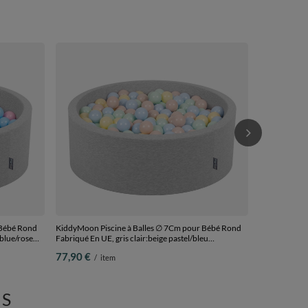
KiddyMoon Pi
Côtelé Pour M
pastel/jaune 
85,90 €
/
i
90x30cm/200
 Bébé Rond
KiddyMoon Piscine à Balles ∅ 7Cm pour Bébé Rond
yblue/rose
Fabriqué En UE, gris clair:beige pastel/bleu
pastel/jaune pastel/menthe, 90x30cm/200 Balles
77,90 €
/
item
S