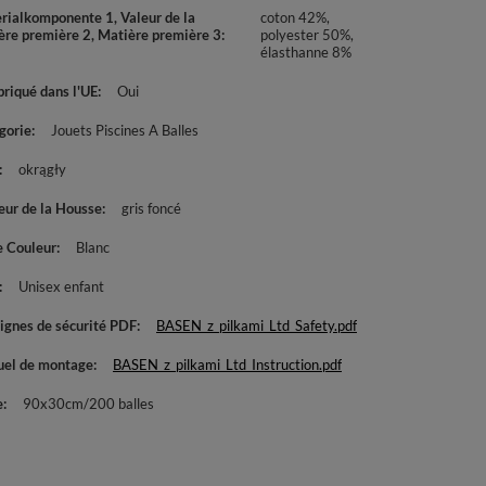
rialkomponente 1, Valeur de la
coton 42%,
ère première 2, Matière première 3
polyester 50%,
élasthanne 8%
briqué dans l'UE
Oui
gorie
Jouets Piscines A Balles
okrągły
eur de la Housse
gris foncé
e Couleur
Blanc
Unisex enfant
ignes de sécurité PDF
BASEN_z_pilkami_Ltd_Safety.pdf
el de montage
BASEN_z_pilkami_Ltd_Instruction.pdf
e
90x30cm/200 balles