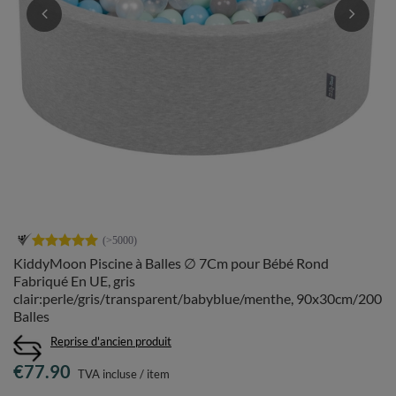
KiddyMoon Piscine à Balles ∅ 7Cm pour Bébé Rond
Fabriqué En UE, gris
clair:perle/gris/transparent/babyblue/menthe, 90x30cm/200
Balles
Reprise d'ancien produit
€77.90
TVA incluse
/
item