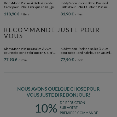
KiddyMoon Element Aire De Jeux en
KiddyMoon Toboggan En Bois pour
Mousse pour Enfants, gris clair, Multi-
Enfants 2 en 1 Chaise Bébé, gris,
Taille
Grand
119,90 €
94,90 €
/
item
/
item
VOUS POURRIEZ AUSSI AIMER
KiddyMoon Piscine À Balles Grande
KiddyMoon Piscine Bébé, Piscine À
Carré pour Bébé, Fabriqué en UE, gris
Balles Pour Bébé Et Enfant, Piscine
foncé: gris-blanc-turquoise,
Enfant En Mousse Douce, Housse
118,90 €
81,90 €
/
item
/
item
120x30cm/200 balles
Côtelée Lavable, Violet: Bleu
bébé/Rose poudré/Perle,
90x30cm/200 Balles
RECOMMANDÉ JUSTE POUR
VOUS
KiddyMoon Piscine à Balles ∅ 7Cm
KiddyMoon Piscine à Balles ∅ 7Cm
pour Bébé Rond Fabriqué En UE, gris
pour Bébé Rond Fabriqué En UE, gris
clair:blanc/gris/violet, 90x30cm/200
clair:bleu pastel/jaune
77,90 €
77,90 €
/
item
/
item
Balles
pastel/blanc/menthe/rose poudré,
90x30cm/200 Balles