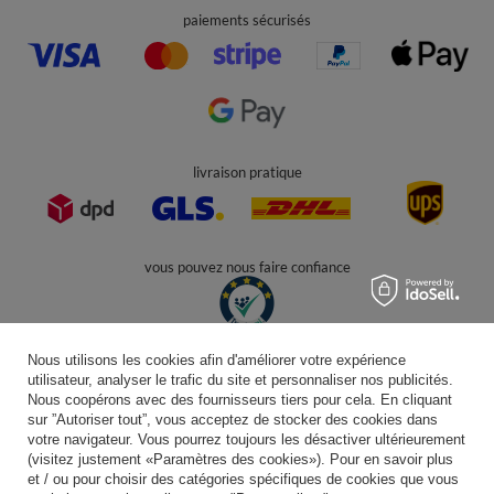
+49 32 2210 915 31 (allemand/anglais)
contact@kiddymoon.fr
Kiddymoon.fr
,
49 Hevea Road
,
DE13 0SH
Burton-on-Trent
Dans le magasin, nous présentons les prix bruts (TVA comprise).
paiements sécurisés
Nous utilisons les cookies afin d'améliorer votre expérience
utilisateur, analyser le trafic du site et personnaliser nos publicités.
livraison pratique
Nous coopérons avec des fournisseurs tiers pour cela. En cliquant
sur ”Autoriser tout”, vous acceptez de stocker des cookies dans
votre navigateur. Vous pourrez toujours les désactiver ultérieurement
(visitez justement «Paramètres des cookies»). Pour en savoir plus
et / ou pour choisir des catégories spécifiques de cookies que vous
vous pouvez nous faire confiance