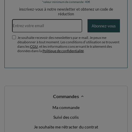
NOUS AVONS QUELQUE CHOSE POUR
VOUS JUSTE DIRE BONJOUR!
DE RÉDUCTION
10%
SUR VOTRE
PREMIÈRE COMMANDE
*valeur minimum de commande: 40€
inscrivez-vous à notre newsletter et obtenez un code de
réduction
Adresse e-mail
Abonnez-vous
Je souhaite recevoir des newsletters par e-mail. Je peux me
désabonner à tout moment. Les conditions d’utilisation se trouvent
dans les
CGU
, et les informations concernant le traitement des
données dans la
Politique de confidentialité
.