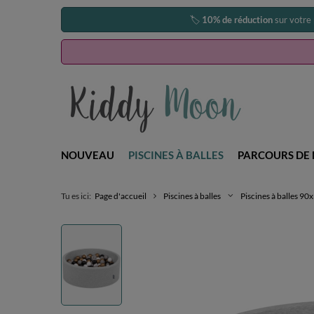
🏷️
10% de réduction
sur votre
NOUVEAU
PISCINES À BALLES
PARCOURS DE 
Tu es ici:
Page d'accueil
Piscines à balles
Piscines à balles 9