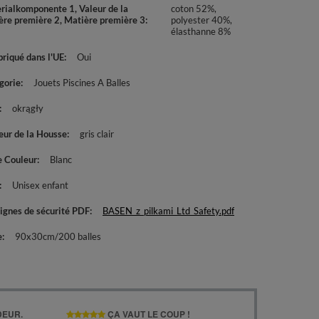
rialkomponente 1, Valeur de la
coton 52%,
ère première 2, Matière première 3
polyester 40%,
élasthanne 8%
briqué dans l'UE
Oui
gorie
Jouets Piscines A Balles
okrągły
eur de la Housse
gris clair
e Couleur
Blanc
Unisex enfant
ignes de sécurité PDF
BASEN_z_pilkami_Ltd_Safety.pdf
e
90x30cm/200 balles