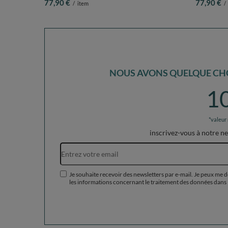
77,90 €
77,90 €
/
item
/
NOUS AVONS QUELQUE CHO
1
*valeur
inscrivez-vous à notre n
Je souhaite recevoir des newsletters par e-mail. Je peux me 
les informations concernant le traitement des données dans 