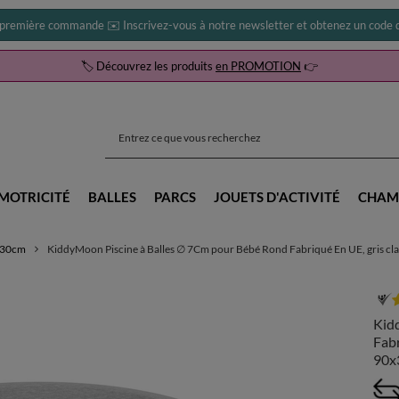
 première commande ✉️ Inscrivez-vous à notre newsletter et obtenez un code d
🏷️ Découvrez les produits
en PROMOTION
👉
MOTRICITÉ
BALLES
PARCS
JOUETS D'ACTIVITÉ
CHAM
0x30cm
KiddyMoon Piscine à Balles ∅ 7Cm pour Bébé Rond Fabriqué En UE, gris clai
Kid
Fabr
90x