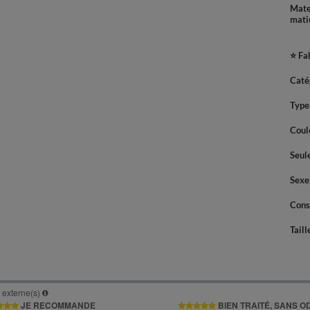
Mate
mati
⭐ Fa
Caté
Type
Coul
Seul
Sexe
Cons
Taill