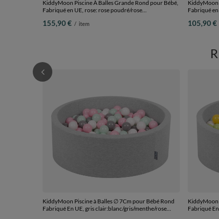
KiddyMoon Piscine À Balles Grande Rond pour Bébé,
KiddyMoon P
Fabriqué en UE, rose: rose poudré/rose
Fabriqué en 
foncé/babyblue/menthe, 120x30cm/600 balles
orange, 120
155,90 €
105,90 €
/
item
KiddyMoon Piscine à Balles ∅ 7Cm pour Bébé Rond
KiddyMoon P
Fabriqué En UE, gris clair:blanc/gris/menthe/rose
Fabriqué En 
poudré, 90x30cm/200 Balles
clair/jaune