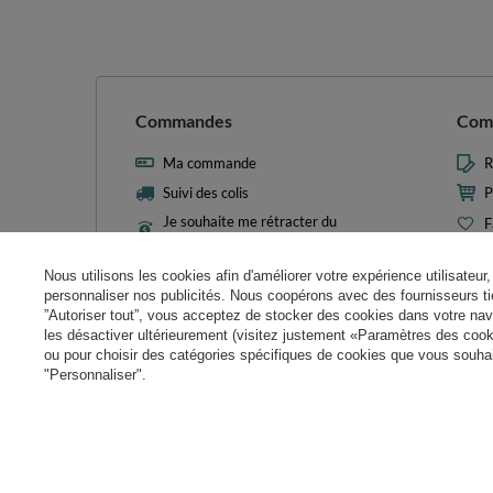
Commandes
Com
Ma commande
R
Suivi des colis
P
Je souhaite me rétracter du
F
contrat
L
Contact
Nous utilisons les cookies afin d'améliorer votre expérience utilisateur, 
M
personnaliser nos publicités. Nous coopérons avec des fournisseurs tie
N
”Autoriser tout”, vous acceptez de stocker des cookies dans votre nav
les désactiver ultérieurement (visitez justement «Paramètres des cooki
Param
ou pour choisir des catégories spécifiques de cookies que vous souhait
"Personnaliser".