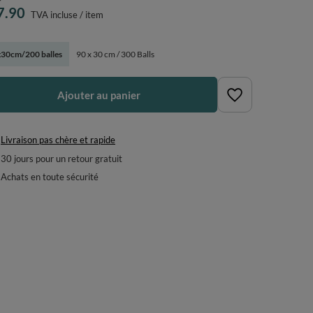
7.90
TVA incluse
/
item
30cm/200 balles
90 x 30 cm / 300 Balls
Ajouter au panier
Livraison pas chère et rapide
30
jours pour un retour gratuit
Achats en toute sécurité