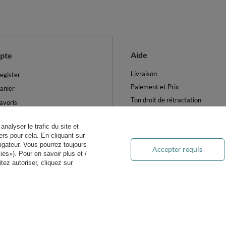
Aide
pte
Livraison
egister
Paiement et Prix
anier
Ton droit de rétractation
avoris
Retours et Remboursements
es produits achetés
Blog
analyser le trafic du site et
es transactions
rs pour cela. En cliquant sur
FAQ
ewsletter
igateur. Vous pourrez toujours
Accepter requis
Traitement des DEEE
es»). Pour en savoir plus et /
ètres des cookies
ez autoriser, cliquez sur