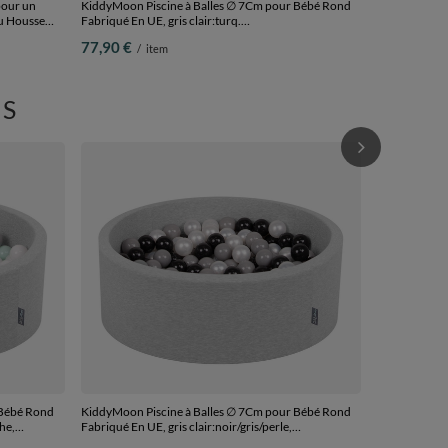
pour un
KiddyMoon Piscine à Balles ∅ 7Cm pour Bébé Rond
u Housse
Fabriqué En UE, gris clair:turq.
clair/blanc/transparent-turq., 90x30cm/200 Balles
77,90 €
/
item
S
KiddyMoon Pi
Fabriqué En UE
90x30cm/200
77,90 €
/
i
 Bébé Rond
KiddyMoon Piscine à Balles ∅ 7Cm pour Bébé Rond
he,
Fabriqué En UE, gris clair:noir/gris/perle,
90x30cm/200 Balles