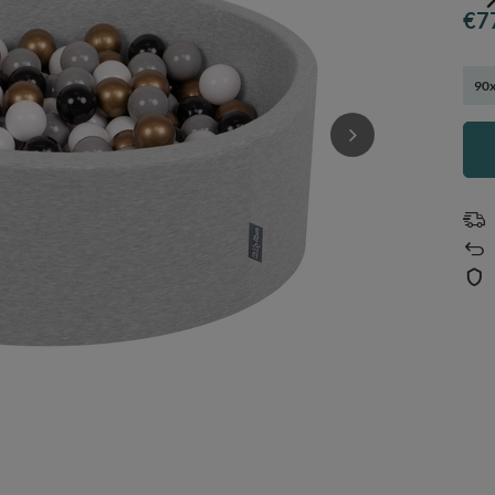
€7
90x