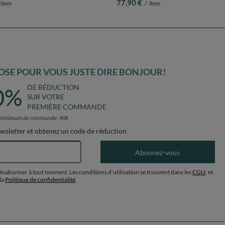
77,90 €
item
/
item
SE POUR VOUS JUSTE DIRE BONJOUR!
DE RÉDUCTION
0%
SUR VOTRE
PREMIÈRE COMMANDE
 minimum de commande: 40€
ewsletter et obtenez un code de réduction
Adresse e-mail
Abonnez-vous
désabonner à tout moment. Les conditions d’utilisation se trouvent dans les
CGU
, et
la
Politique de confidentialité
.