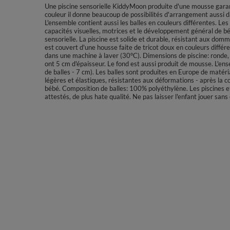
Une piscine sensorielle KiddyMoon produite d'une mousse garant
couleur il donne beaucoup de possibilités d'arrangement aussi d
L'ensemble contient aussi les balles en couleurs différentes. Les 
capacités visuelles, motrices et le développement général de bébé
sensorielle. La piscine est solide et durable, résistant aux dom
est couvert d'une housse faite de tricot doux en couleurs différ
dans une machine à laver (30°C). Dimensions de piscine: ronde
ont 5 cm d'épaisseur. Le fond est aussi produit de mousse. L'ens
de balles - 7 cm). Les balles sont produites en Europe de matér
légères et élastiques, résistantes aux déformations - après la c
bébé. Composition de balles: 100% polyéthylène. Les piscines 
attestés, de plus hate qualité. Ne pas laisser l'enfant jouer san