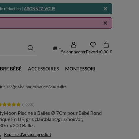
e réduction |
ABONNEZ-VOUS
Se connecter
Favoris
0,00 €
BRE BÉBÉ
ACCESSOIRES
MONTESSORI
r:blanc/gris/noir/or, 90x30cm/200 Balles
dyMoon Piscine à Balles ∅ 7Cm pour Bébé Rond
iqué En UE, gris clair:blanc/gris/noir/or,
30cm/200 Balles
Reprise d'ancien produit