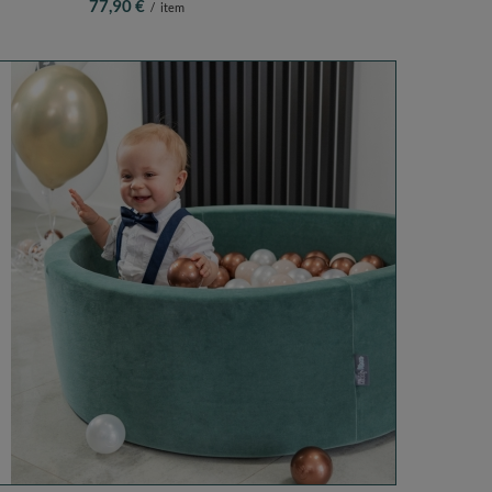
77,90 €
/
item