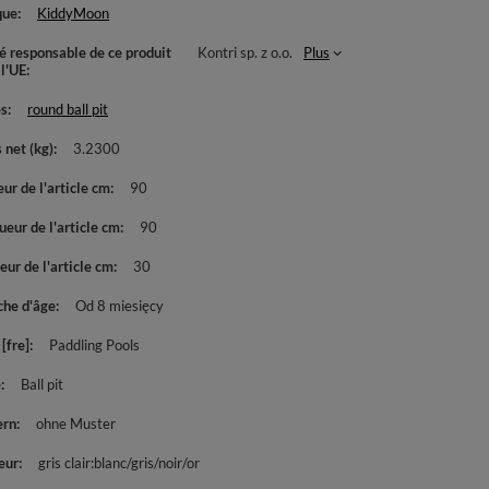
que
KiddyMoon
té responsable de ce produit
Kontri sp. z o.o.
Plus
 l'UE
es
round ball pit
 net (kg)
3.2300
ur de l'article cm
90
eur de l'article cm
90
ur de l'article cm
30
che d'âge
Od 8 miesięcy
[fre]
Paddling Pools
e
Ball pit
ern
ohne Muster
eur
gris clair:blanc/gris/noir/or