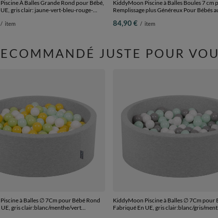
iscine À Balles Grande Rond pour Bébé,
KiddyMoon Piscine à Balles Boules 7 cm 
UE, gris clair: jaune-vert-bleu-rouge-
Remplissage plus Généreux Pour Bébés a
x30cm/200 balles
Teddy, Convient dès 8 Mois, Crème:
84,90 €
/
item
/
item
Perle/Transparent, 90x30cm/200 Balles
RECOMMANDÉ JUSTE POUR VOU
iscine à Balles ∅ 7Cm pour Bébé Rond
KiddyMoon Piscine à Balles ∅ 7Cm pour
UE, gris clair:blanc/menthe/vert
Fabriqué En UE, gris clair:blanc/gris/ment
, 90x30cm/200 Balles
90x30cm/200 Balles