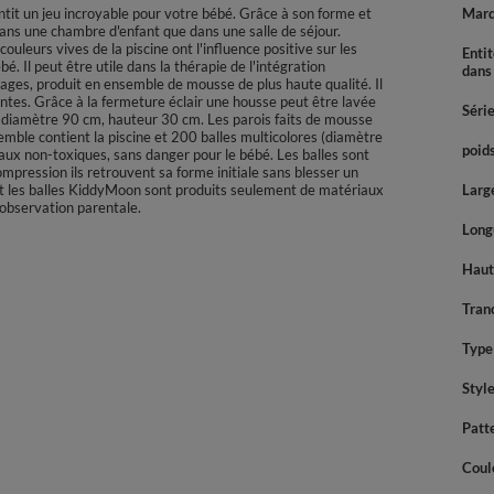
it un jeu incroyable pour votre bébé. Grâce à son forme et
Mar
ans une chambre d'enfant que dans une salle de séjour.
couleurs vives de la piscine ont l'influence positive sur les
Enti
. Il peut être utile dans la thérapie de l'intégration
dans
mages, produit en ensemble de mousse de plus haute qualité. Il
entes. Grâce à la fermeture éclair une housse peut être lavée
Séri
, diamètre 90 cm, hauteur 30 cm. Les parois faits de mousse
emble contient la piscine et 200 balles multicolores (diamètre
poids
iaux non-toxiques, sans danger pour le bébé. Les balles sont
ompression ils retrouvent sa forme initiale sans blesser un
et les balles KiddyMoon sont produits seulement de matériaux
Large
s observation parentale.
Longu
Haute
Tran
Type 
Styl
Patt
Coul