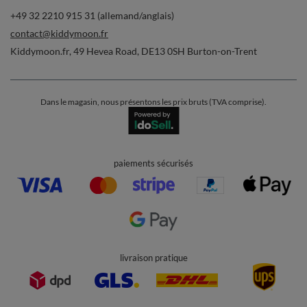
Commandes
Ma commande
Suivi des colis
Je souhaite me rétracter du contrat
Contact
Compte
Aide
Info
+49 32 2210 915 31 (allemand/anglais)