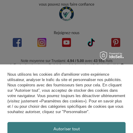
contact@kiddymoon.fr
Kiddymoon.fr
,
49 Hevea Road
,
DE13 0SH
Burton-on-Trent
Dans le magasin, nous présentons les prix bruts (TVA comprise).
paiements sécurisés
Nous utilisons les cookies afin d'améliorer votre expérience
utilisateur, analyser le trafic du site et personnaliser nos publicités.
Nous coopérons avec des fournisseurs tiers pour cela. En cliquant
sur ”Autoriser tout”, vous acceptez de stocker des cookies dans
votre navigateur. Vous pourrez toujours les désactiver ultérieurement
livraison pratique
(visitez justement «Paramètres des cookies»). Pour en savoir plus
et / ou pour choisir des catégories spécifiques de cookies que vous
souhaitez autoriser, cliquez sur "Personnaliser".
vous pouvez nous faire confiance
Autoriser tout