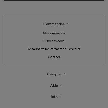
NOUS AVONS QUELQUE CHOSE POUR
VOUS JUSTE DIRE BONJOUR!
DE RÉDUCTION
10%
SUR VOTRE
PREMIÈRE COMMANDE
*valeur minimum de commande: 40€
inscrivez-vous à notre newsletter et obtenez un code de
réduction
Adresse e-mail
Abonnez-vous
Je souhaite recevoir des newsletters par e-mail. Je peux me
désabonner à tout moment. Les conditions d’utilisation se trouvent
dans les
CGU
, et les informations concernant le traitement des
données dans la
Politique de confidentialité
.