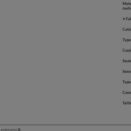
Mate
mati
⭐ Fa
Caté
Type
Coul
Seul
Sexe
Type
Cons
Taill