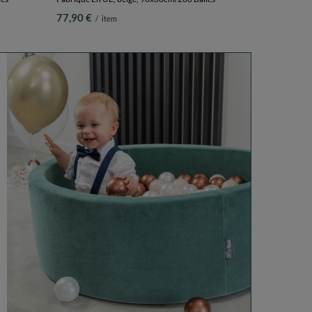
77,90 €
/
item