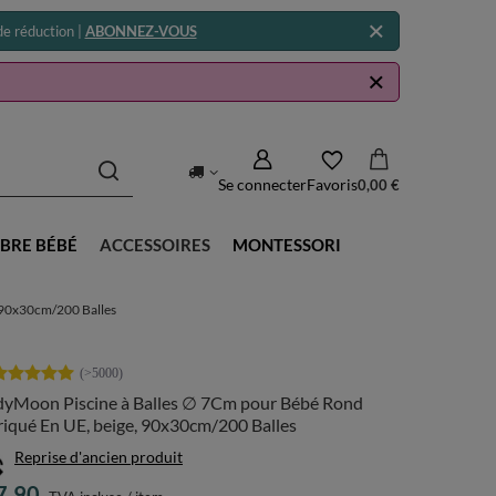
e réduction |
ABONNEZ-VOUS
Se connecter
Favoris
0,00 €
BRE BÉBÉ
ACCESSOIRES
MONTESSORI
 90x30cm/200 Balles
dyMoon Piscine à Balles ∅ 7Cm pour Bébé Rond
iqué En UE, beige, 90x30cm/200 Balles
Reprise d'ancien produit
7.90