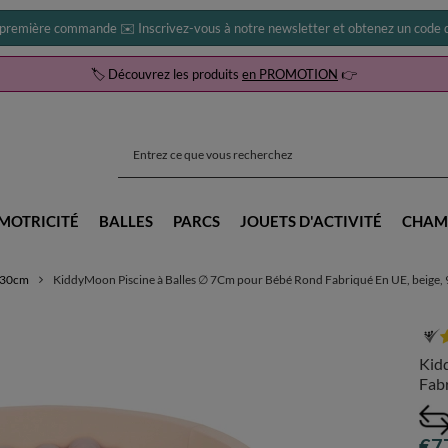
 première commande ✉️ Inscrivez-vous à notre newsletter et obtenez un code d
🏷️ Découvrez les produits
en PROMOTION
👉
MOTRICITÉ
BALLES
PARCS
JOUETS D'ACTIVITÉ
CHAM
0x30cm
KiddyMoon Piscine à Balles ∅ 7Cm pour Bébé Rond Fabriqué En UE, beige,
Kid
Fabr
€7