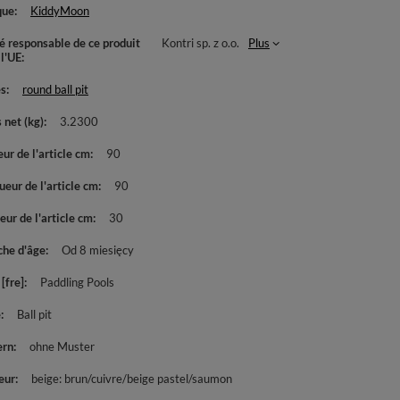
que
KiddyMoon
té responsable de ce produit
Kontri sp. z o.o.
Plus
 l'UE
es
round ball pit
 net (kg)
3.2300
ur de l'article cm
90
eur de l'article cm
90
ur de l'article cm
30
che d'âge
Od 8 miesięcy
[fre]
Paddling Pools
e
Ball pit
ern
ohne Muster
eur
beige: brun/cuivre/beige pastel/saumon