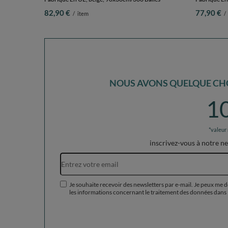
82,90 €
77,90 €
/
item
/
NOUS AVONS QUELQUE CHO
1
*valeur
inscrivez-vous à notre n
Je souhaite recevoir des newsletters par e-mail. Je peux me 
les informations concernant le traitement des données dans 