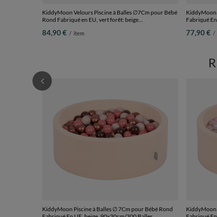
KiddyMoon Velours Piscine à Balles ∅7Cm pour Bébé
KiddyMoon P
Rond Fabriqué en EU, vert forêt: beige
Fabriqué En 
pastel/blanc/menthe, 90x30cm/200 Balles
90x30cm/20
84,90 €
77,90 €
/
item
/
KiddyMoon Piscine à Balles ∅ 7Cm pour Bébé Rond
KiddyMoon P
Fabriqué En UE, beige, 90x30cm/300 Balles
Fabriqué En