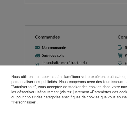
Commandes
Com
Ma commande
R
Suivi des colis
P
Je souhaite me rétracter du
F
contrat
L
Contact
Nous utilisons les cookies afin d'améliorer votre expérience utilisateur, 
M
personnaliser nos publicités. Nous coopérons avec des fournisseurs tie
N
”Autoriser tout”, vous acceptez de stocker des cookies dans votre nav
les désactiver ultérieurement (visitez justement «Paramètres des cooki
Param
ou pour choisir des catégories spécifiques de cookies que vous souhait
"Personnaliser".