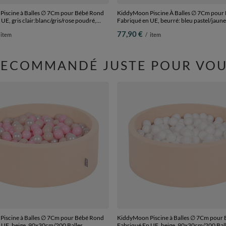
iscine à Balles ∅ 7Cm pour Bébé Rond
KiddyMoon Piscine À Balles ∅ 7Cm pour
UE, gris clair:blanc/gris/rose poudré,
Fabriqué en UE, beurré: bleu pastel/jaune
0 Balles
pastel/blanc/menthe/rose poudré, 90x3
77,90 €
item
/
item
Balles
RECOMMANDÉ JUSTE POUR VOU
iscine à Balles ∅ 7Cm pour Bébé Rond
KiddyMoon Piscine à Balles ∅ 7Cm pour
 UE, beige, 90x30cm/200 Balles
Fabriqué En UE, beige, 90x30cm/200 Bal