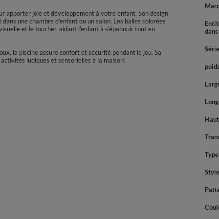
Mar
ur apporter joie et développement à votre enfant. Son design
it dans une chambre d’enfant ou un salon. Les balles colorées
Enti
isuelle et le toucher, aidant l’enfant à s’épanouir tout en
dans
Séri
ux, la piscine assure confort et sécurité pendant le jeu. Sa
 activités ludiques et sensorielles à la maison!
poids
Large
Longu
Haute
Tran
Type 
Styl
Patt
Coul