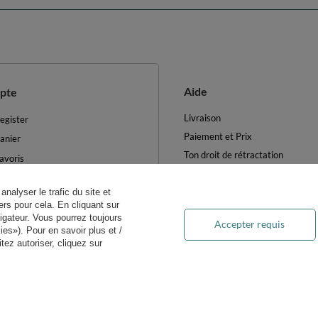
Aide
pte
Livraison
egister
Paiement et Prix
anier
Ton droit de rétractation
avoris
Retours et Remboursements
es produits achetés
Blog
analyser le trafic du site et
es transactions
rs pour cela. En cliquant sur
FAQ
ewsletter
igateur. Vous pourrez toujours
Accepter requis
Traitement des DEEE
es»). Pour en savoir plus et /
ètres des cookies
ez autoriser, cliquez sur