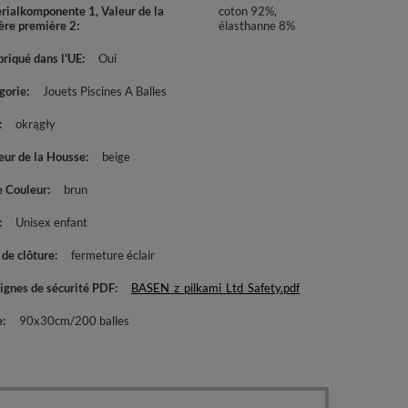
rialkomponente 1, Valeur de la
coton 92%,
ère première 2
élasthanne 8%
briqué dans l'UE
Oui
gorie
Jouets Piscines A Balles
okrągły
eur de la Housse
beige
e Couleur
brun
Unisex enfant
 de clôture
fermeture éclair
ignes de sécurité PDF
BASEN_z_pilkami_Ltd_Safety.pdf
e
90x30cm/200 balles