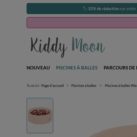
🏷️
10% de réduction
sur votre
NOUVEAU
PISCINES À BALLES
PARCOURS DE 
Tu es ici:
Page d'accueil
Piscines à balles
Piscines à balles 9