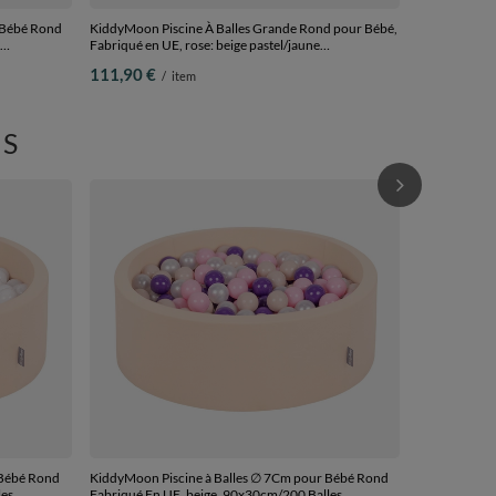
 Bébé Rond
KiddyMoon Piscine À Balles Grande Rond pour Bébé,
Fabriqué en UE, rose: beige pastel/jaune
0cm/200
pastel/blanc/menthe/rose poudré, 120x30cm/300
111,90 €
/
item
balles
S
KiddyMoon Pi
Fabriqué En 
77,90 €
/
i
 Bébé Rond
KiddyMoon Piscine à Balles ∅ 7Cm pour Bébé Rond
les
Fabriqué En UE, beige, 90x30cm/200 Balles