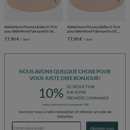
KiddyMoon Piscine à Balles ∅ 7Cm
KiddyMoon Piscine à Balles ∅ 7Cm
pour Bébé Rond Fabriqué En UE,
pour Bébé Rond Fabriqué En UE,
beige, 90x30cm/200 Balles
beige, 90x30cm/200 Balles
77,90 €
77,90 €
/
item
/
item
NOUS AVONS QUELQUE CHOSE POUR
VOUS JUSTE DIRE BONJOUR!
DE RÉDUCTION
10%
SUR VOTRE
PREMIÈRE COMMANDE
*valeur minimum de commande: 40€
inscrivez-vous à notre newsletter et obtenez un code de
réduction
Adresse e-mail
Abonnez-vous