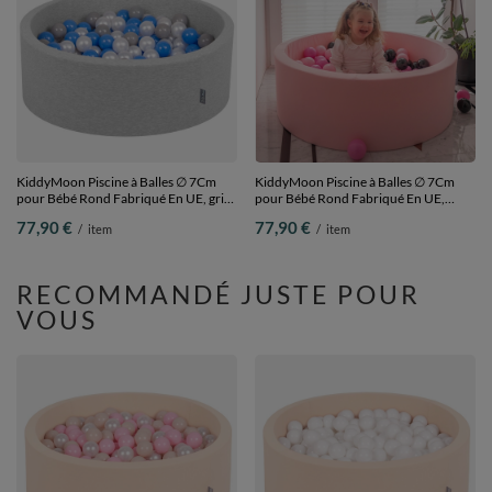
KiddyMoon Piscine à Balles ∅ 7Cm
KiddyMoon Piscine à Balles ∅ 7Cm
pour Bébé Rond Fabriqué En UE, gris
pour Bébé Rond Fabriqué En UE,
clair:perle/gris/bleu, 90x30cm/200
flamant rose: rose/rose poudré/noir,
77,90 €
77,90 €
/
item
/
item
Balles
90x30cm/200 Balles
RECOMMANDÉ JUSTE POUR
VOUS