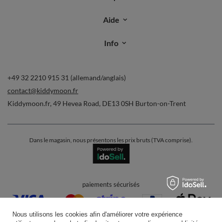
Aide
Info
+49 32 2210 915 31 (allemand/anglais)
contact@kiddymoon.fr
Kiddymoon.fr
,
49 Hevea Road
,
DE13 0SH
Burton-on-Trent
Dans le magasin, nous présentons les prix bruts (TVA comprise).
paiements sécurisés
Nous utilisons les cookies afin d'améliorer votre expérience