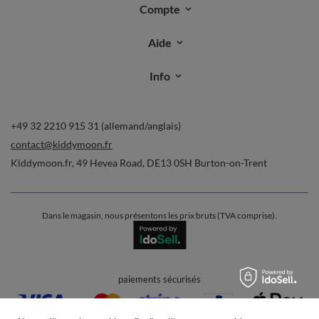
Compte
Aide
Info
+49 32 2210 915 31 (allemand/anglais)
contact@kiddymoon.fr
Kiddymoon.fr
,
49 Hevea Road
,
DE13 0SH
Burton-on-Trent
Dans le magasin, nous présentons les prix bruts (TVA comprise).
paiements sécurisés