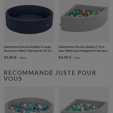
KiddyMoon Piscine À Balles Grande
KiddyMoon Piscine à Balles ∅ 7Cm
Rond pour Bébé, Fabriqué en UE, bleu
pour Bébé Quart Angulaire Fabriqué
foncé:-, 120x30cm/SANSballes
En UE, gris clair:vert
93,90 €
84,90 €
/
item
/
item
clr/orange/turq/bleu/babyblue/jaun,
90x30cm/200 Balles
RECOMMANDÉ JUSTE POUR
VOUS