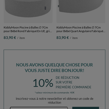
KiddyMoon Piscine à Balles ∅ 7Cm
KiddyMoon Piscine à Balles ∅ 7Cm
pour Bébé Rond Fabriqué En UE, gris
pour Bébé Quart Angulaire Fabriqué
clair:blanc/gris/turquoise clair,
En UE, gris clair:blanc/gris/turquoise
83,90 €
83,90 €
/
item
/
item
90x30cm/300 Balles
clair, 90x30cm/200 Balles
NOUS AVONS QUELQUE CHOSE POUR
VOUS JUSTE DIRE BONJOUR!
DE RÉDUCTION
10%
SUR VOTRE
PREMIÈRE COMMANDE
*valeur minimum de commande: 40€
inscrivez-vous à notre newsletter et obtenez un code de
réduction
Adresse e-mail