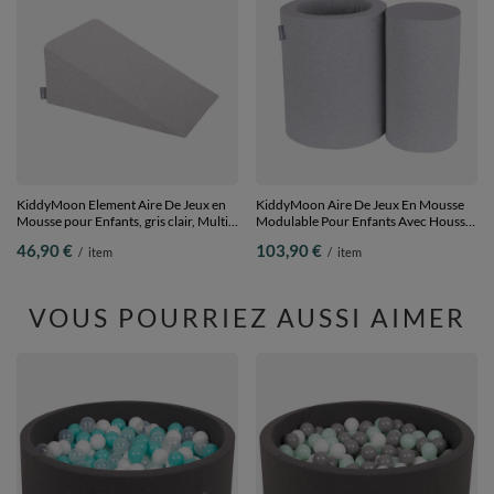
KiddyMoon Element Aire De Jeux en
KiddyMoon Aire De Jeux En Mousse
Mousse pour Enfants, gris clair, Multi-
Modulable Pour Enfants Avec Housses
Taille
Amovibles Résistantes Et Matériaux
46,90 €
103,90 €
/
item
/
item
Doux Favorisant Imagination Et
Créativité, gris clair, Tonneau/Rouleau
VOUS POURRIEZ AUSSI AIMER