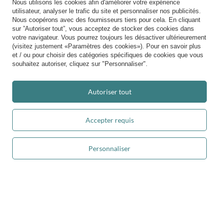
Nous utilisons les cookies afin d'améliorer votre expérience
Info
utilisateur, analyser le trafic du site et personnaliser nos publicités.
Nous coopérons avec des fournisseurs tiers pour cela. En cliquant
sur ”Autoriser tout”, vous acceptez de stocker des cookies dans
votre navigateur. Vous pourrez toujours les désactiver ultérieurement
+49 32 2210 915 31 (allemand/anglais)
(visitez justement «Paramètres des cookies»). Pour en savoir plus
contact@kiddymoon.fr
et / ou pour choisir des catégories spécifiques de cookies que vous
souhaitez autoriser, cliquez sur "Personnaliser".
Kiddymoon.fr
,
49 Hevea Road
,
DE13 0SH
Burton-on-Trent
Autoriser tout
Dans le magasin, nous présentons les prix bruts (TVA comprise).
Accepter requis
paiements sécurisés
Personnaliser
Ajouter au panier
livraison pratique