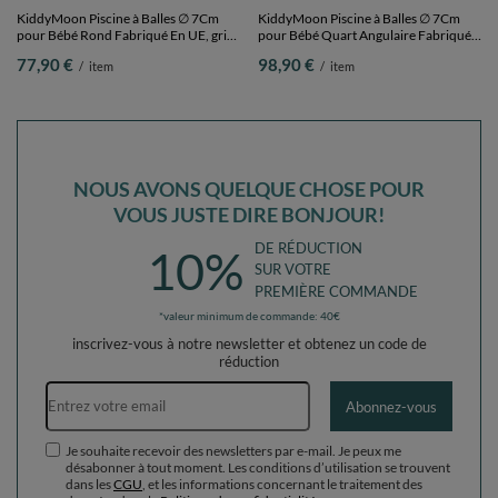
KiddyMoon Piscine à Balles ∅ 7Cm
KiddyMoon Piscine à Balles ∅ 7Cm
pour Bébé Rond Fabriqué En UE, gris
pour Bébé Quart Angulaire Fabriqué
clair:blanc/gris/menthe, 90x30cm/200
En UE, gris clair: blanc/gris/menthe,
77,90 €
98,90 €
/
item
/
item
Balles
90x30cm/300 Balles
NOUS AVONS QUELQUE CHOSE POUR
VOUS JUSTE DIRE BONJOUR!
DE RÉDUCTION
10%
SUR VOTRE
PREMIÈRE COMMANDE
*valeur minimum de commande: 40€
inscrivez-vous à notre newsletter et obtenez un code de
réduction
Adresse e-mail
Abonnez-vous
Je souhaite recevoir des newsletters par e-mail. Je peux me
désabonner à tout moment. Les conditions d’utilisation se trouvent
dans les
CGU
, et les informations concernant le traitement des