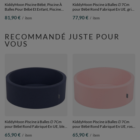
KiddyMoon Piscine Bébé, Piscine À
KiddyMoon Piscine à Balles ∅ 7Cm
Balles Pour Bébé Et Enfant, Piscine
pour Bébé Rond Fabriqué En UE, gris
Enfant En Mousse Douce, Housse
foncé, 90x30cm/200 Balles
81,90 €
77,90 €
/
item
/
item
Côtelée Lavable, Gris foncé:
Blanc/Gris/Menthe, 90x30cm/200
Balles
RECOMMANDÉ JUSTE POUR
VOUS
KiddyMoon Piscine à Balles ∅ 7Cm
KiddyMoon Piscine à Balles ∅ 7Cm
pour Bébé Rond Fabriqué En UE, bleu
pour Bébé Rond Fabriqué En UE, rose,
foncé, 90x30/SANSballes
90x30/SANSballes
65,90 €
65,90 €
/
item
/
item