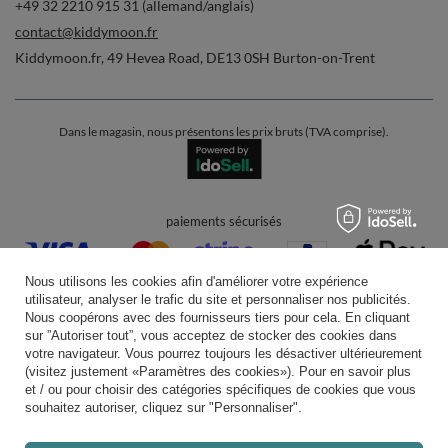
+49 32 2210 915 31 (allemand/anglais)
contact@kiddymoon.fr
Kiddymoon.fr
,
49 Hevea Road
,
DE13 0SH
Burton-on-Trent
Dans le magasin, nous présentons les prix bruts (TVA comprise).
paiements sécurisés
Nous utilisons les cookies afin d'améliorer votre expérience
utilisateur, analyser le trafic du site et personnaliser nos publicités.
Nous coopérons avec des fournisseurs tiers pour cela. En cliquant
sur ”Autoriser tout”, vous acceptez de stocker des cookies dans
votre navigateur. Vous pourrez toujours les désactiver ultérieurement
livraison pratique
(visitez justement «Paramètres des cookies»). Pour en savoir plus
et / ou pour choisir des catégories spécifiques de cookies que vous
souhaitez autoriser, cliquez sur "Personnaliser".
vous pouvez nous faire confiance