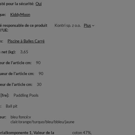
té pour la sécurité
Oui
que
KiddyMoon
té responsable de ce produit
Kontri sp. z o.o.
Plus
 l'UE
es
Piscine à Balles Carré
 net (kg)
3,65
ur de l'article cm
90
eur de l'article cm
90
ur de l'article cm
30
[fre]
Paddling Pools
e
Ball pit
eur
bleu foncé:v
clair/orange/turquo/bleu/bbleu/jaune
rialkomponente 1, Valeur de la
coton 47%,