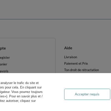
Aide
pte
Livraison
egister
Paiement et Prix
anier
Ton droit de rétractation
avoris
Retours et Remboursements
es produits achetés
Blog
analyser le trafic du site et
es transactions
rs pour cela. En cliquant sur
FAQ
ewsletter
igateur. Vous pourrez toujours
Accepter requis
Traitement des DEEE
es»). Pour en savoir plus et /
ètres des cookies
ez autoriser, cliquez sur