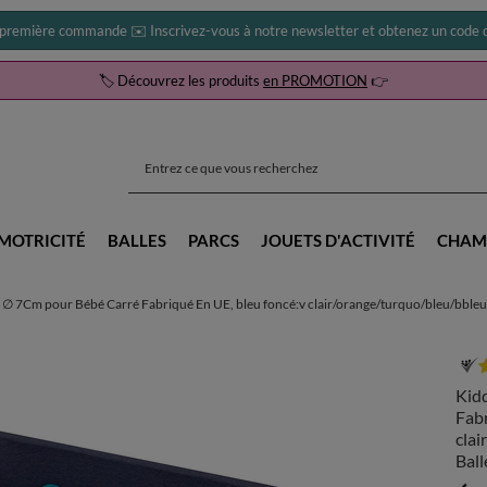
 première commande ✉️ Inscrivez-vous à notre newsletter et obtenez un code d
🏷️ Découvrez les produits
en PROMOTION
👉
MOTRICITÉ
BALLES
PARCS
JOUETS D'ACTIVITÉ
CHAM
 ∅ 7Cm pour Bébé Carré Fabriqué En UE, bleu foncé:v clair/orange/turquo/bleu/bble
Kid
Fabr
cla
Ball