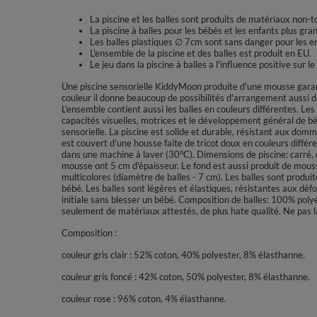
La piscine et les balles sont produits de matériaux non-t
La piscine à balles pour les bébés et les enfants plus gran
Les balles plastiques ∅ 7cm sont sans danger pour les e
L'ensemble de la piscine et des balles est produit en EU.
Le jeu dans la piscine à balles a l'influence positive sur
Une piscine sensorielle KiddyMoon produite d'une mousse garant
couleur il donne beaucoup de possibilités d'arrangement aussi d
L'ensemble contient aussi les balles en couleurs différentes. Les 
capacités visuelles, motrices et le développement général de bébé
sensorielle. La piscine est solide et durable, résistant aux dom
est couvert d'une housse faite de tricot doux en couleurs différ
dans une machine à laver (30°C). Dimensions de piscine: carré,
mousse ont 5 cm d'épaisseur. Le fond est aussi produit de mouss
multicolores (diamètre de balles - 7 cm). Les balles sont produ
bébé. Les balles sont légères et élastiques, résistantes aux déf
initiale sans blesser un bébé. Composition de balles: 100% poly
seulement de matériaux attestés, de plus hate qualité. Ne pas la
Composition :
couleur gris clair : 52% coton, 40% polyester, 8% élasthanne.
couleur gris foncé : 42% coton, 50% polyester, 8% élasthanne.
couleur rose : 96% coton, 4% élasthanne.