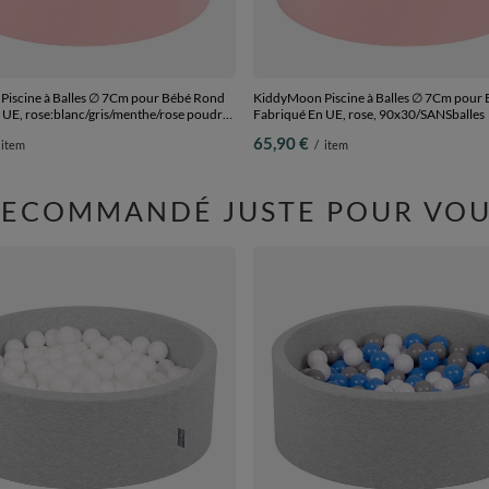
iscine à Balles ∅ 7Cm pour Bébé Rond
KiddyMoon Piscine à Balles ∅ 7Cm pour
 UE, rose:blanc/gris/menthe/rose poudre,
Fabriqué En UE, rose, 90x30/SANSballes
0 Balles
65,90 €
item
/
item
RECOMMANDÉ JUSTE POUR VOU