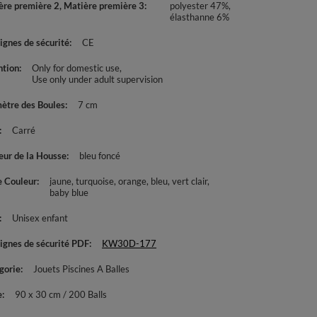
ère première 2, Matière première 3
polyester 47%,
élasthanne 6%
ignes de sécurité
CE
ntion
Only for domestic use
Use only under adult supervision
ètre des Boules
7 cm
Carré
eur de la Housse
bleu foncé
e Couleur
jaune
turquoise
orange
bleu
vert clair
baby blue
Unisex enfant
ignes de sécurité PDF
KW30D-177
gorie
Jouets Piscines A Balles
e
90 x 30 cm / 200 Balls