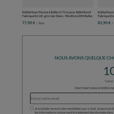
KiddyMoon Piscine à Balles ∅ 7Cm pour Bébé Rond
KiddyMoon P
Fabriqué En UE, gris clair:blanc, 90x30cm/200 Balles
Fabriqué En 
77,90 €
82,90 €
/
item
/
NOUS AVONS QUELQUE CHO
1
*valeur
inscrivez-vous à notre n
Je souhaite recevoir des newsletters par e-mail. Je peux me 
les informations concernant le traitement des données dans 