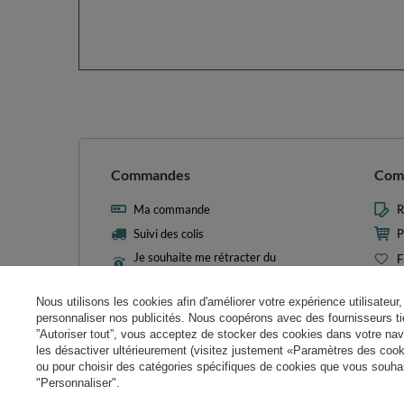
Commandes
Com
Ma commande
R
Suivi des colis
P
Je souhaite me rétracter du
F
contrat
L
Contact
Nous utilisons les cookies afin d'améliorer votre expérience utilisateur, 
M
personnaliser nos publicités. Nous coopérons avec des fournisseurs tie
N
”Autoriser tout”, vous acceptez de stocker des cookies dans votre nav
les désactiver ultérieurement (visitez justement «Paramètres des cooki
Param
ou pour choisir des catégories spécifiques de cookies que vous souhait
"Personnaliser".