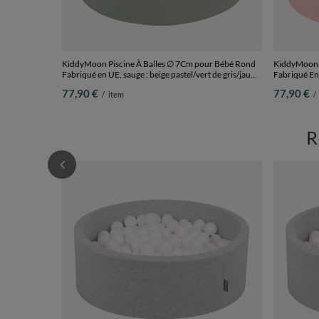
KiddyMoon Piscine À Balles ∅ 7Cm pour Bébé Rond
KiddyMoon P
Fabriqué en UE, sauge : beige pastel/vert de gris/jaune
Fabriqué En
pastel/blanc, 90x30cm/200 Balles
90x30cm/20
77,90 €
77,90 €
/
item
/