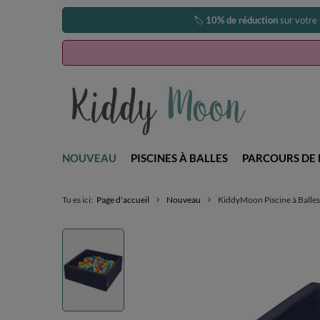
🏷️
10% de réduction
sur votre
NOUVEAU
PISCINES À BALLES
PARCOURS DE 
Tu es ici:
Page d'accueil
Nouveau
KiddyMoon Piscine à Balles