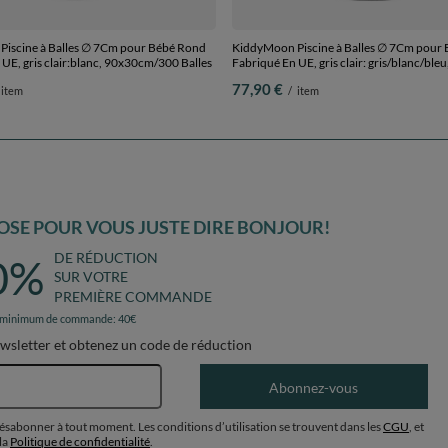
iscine à Balles ∅ 7Cm pour Bébé Rond
KiddyMoon Piscine à Balles ∅ 7Cm pour
UE, gris clair:blanc, 90x30cm/300 Balles
Fabriqué En UE, gris clair: gris/blanc/bleu
90x30cm/200 Balles
77,90 €
item
/
item
SE POUR VOUS JUSTE DIRE BONJOUR!
DE RÉDUCTION
0%
SUR VOTRE
PREMIÈRE COMMANDE
 minimum de commande: 40€
ewsletter et obtenez un code de réduction
Adresse e-mail
Abonnez-vous
désabonner à tout moment. Les conditions d’utilisation se trouvent dans les
CGU
, et
la
Politique de confidentialité
.