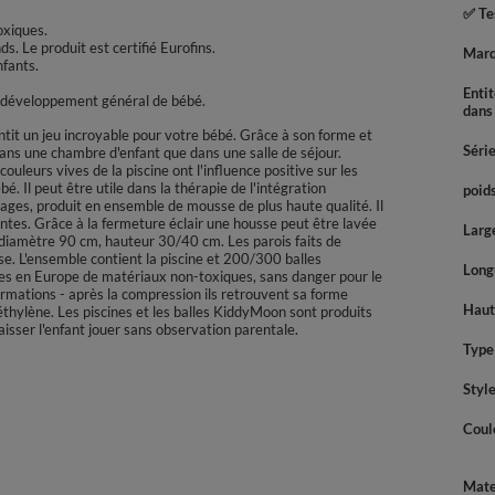
✅ Tes
oxiques.
ds. Le produit est certifié Eurofins.
Mar
nfants.
Enti
 le développement général de bébé.
dans
it un jeu incroyable pour votre bébé. Grâce à son forme et
Séri
ans une chambre d'enfant que dans une salle de séjour.
couleurs vives de la piscine ont l'influence positive sur les
. Il peut être utile dans la thérapie de l'intégration
poids
mages, produit en ensemble de mousse de plus haute qualité. Il
entes. Grâce à la fermeture éclair une housse peut être lavée
Large
 diamètre 90 cm, hauteur 30/40 cm. Les parois faits de
e. L'ensemble contient la piscine et 200/300 balles
Longu
ites en Europe de matériaux non-toxiques, sans danger pour le
ormations - après la compression ils retrouvent sa forme
Haute
éthylène. Les piscines et les balles KiddyMoon sont produits
isser l'enfant jouer sans observation parentale.
Type 
Styl
Coul
Mate