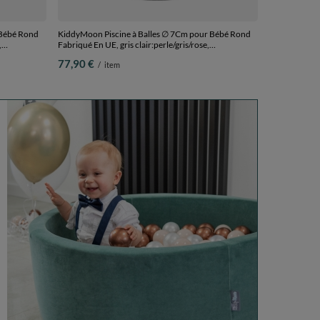
 Bébé Rond
KiddyMoon Piscine à Balles ∅ 7Cm pour Bébé Rond
,
Fabriqué En UE, gris clair:perle/gris/rose,
90x30cm/200 Balles
77,90 €
/
item