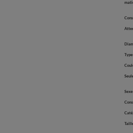
mati
Cons
Atte
Diam
Type
Coul
Seul
Sexe
Cons
Caté
Taill