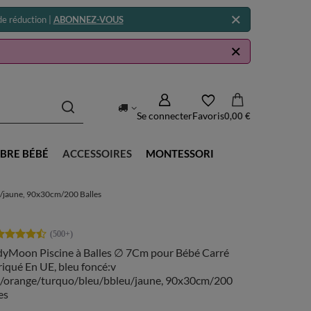
e réduction |
ABONNEZ-VOUS
Se connecter
Favoris
0,00 €
BRE BÉBÉ
ACCESSOIRES
MONTESSORI
u/jaune, 90x30cm/200 Balles
dyMoon Piscine à Balles ∅ 7Cm pour Bébé Carré
iqué En UE, bleu foncé:v
ir/orange/turquo/bleu/bbleu/jaune, 90x30cm/200
es