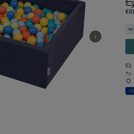
€8
90 
⭐
F