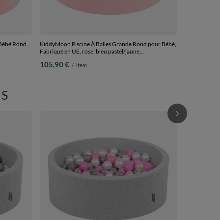
 Bébé Rond
KiddyMoon Piscine À Balles Grande Rond pour Bébé,
Fabriqué en UE, rose: bleu pastel/jaune
pastel/blanc/menthe/rose poudré, 120x30cm/200
105,90 €
/
item
balles
S
KiddyMoon Pi
Fabriqué En U
90x30cm/200
77,90 €
/
i