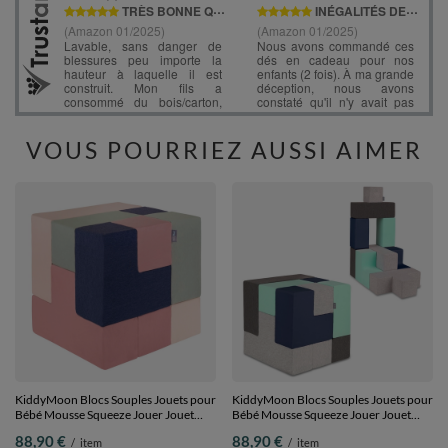
VOUS POURRIEZ AUSSI AIMER
KiddyMoon Blocs Souples Jouets pour
KiddyMoon Blocs Souples Jouets pour
Bébé Mousse Squeeze Jouer Jouet
Bébé Mousse Squeeze Jouer Jouet
Éducatif, mix: bruyère/bleu
Éducatif, mix: gris clair/gris foncé/bleu
88,90 €
88,90 €
/
item
/
item
foncé/beige/sage, 9 Pieces
foncé/menthe, 9 Pieces