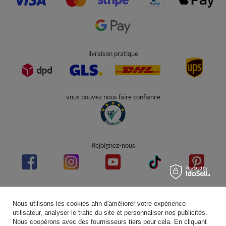
livraison pratique
vous pouvez nous faire confiance
Rejoignez-nous
Note moyenne sur Trustami:
4.94
/
5.00
avec
43 551
Avis
|
Evaluation basée sur 7 plateforme(s) de vente et 3 d'avis client(s)
Nous utilisons les cookies afin d'améliorer votre expérience
utilisateur, analyser le trafic du site et personnaliser nos publicités.
Nous coopérons avec des fournisseurs tiers pour cela. En cliquant