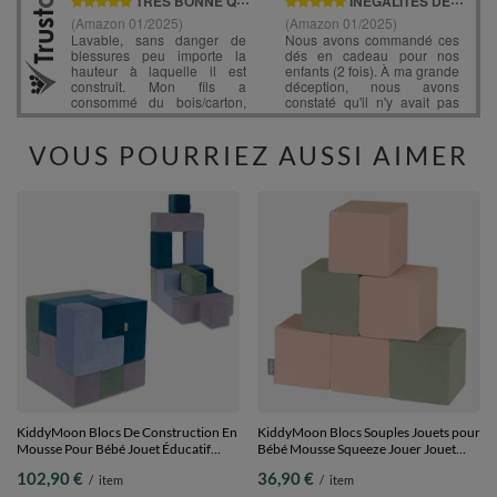
VOUS POURRIEZ AUSSI AIMER
KiddyMoon Blocs De Construction En
KiddyMoon Blocs Souples Jouets pour
Mousse Pour Bébé Jouet Éducatif
Bébé Mousse Squeeze Jouer Jouet
Housse En Velours, bleu lagune/vert
Éducatif, cubes: sage/beige, 6 Pieces
102,90 €
36,90 €
/
item
/
item
forêt/bleu glacier/gris de montagnes, 9