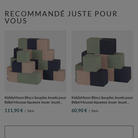
Pieces
RECOMMANDÉ JUSTE POUR
VOUS
KiddyMoon Blocs Souples Jouets pour
KiddyMoon Blocs Souples Jouets pour
Bébé Mousse Squeeze Jouer Jouet
Bébé Mousse Squeeze Jouer Jouet
Éducatif, cubes: bleu foncé/beige/sage,
Éducatif, cubes: bleu foncé/beige/sage,
111,90 €
60,90 €
/
item
/
item
24 Pieces
12 Pieces