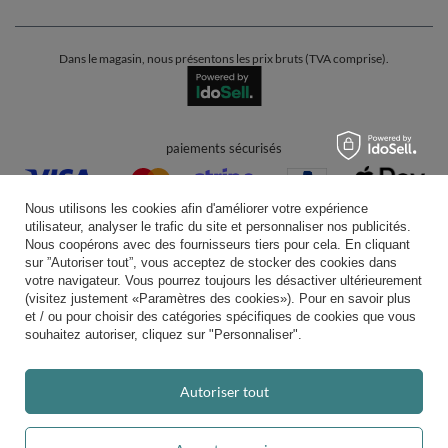
Dans le magasin, nous présentons les prix bruts (TVA comprise).
paiements sécurisés
Nous utilisons les cookies afin d'améliorer votre expérience
utilisateur, analyser le trafic du site et personnaliser nos publicités.
Nous coopérons avec des fournisseurs tiers pour cela. En cliquant
sur ”Autoriser tout”, vous acceptez de stocker des cookies dans
votre navigateur. Vous pourrez toujours les désactiver ultérieurement
livraison pratique
(visitez justement «Paramètres des cookies»). Pour en savoir plus
et / ou pour choisir des catégories spécifiques de cookies que vous
souhaitez autoriser, cliquez sur "Personnaliser".
vous pouvez nous faire confiance
Autoriser tout