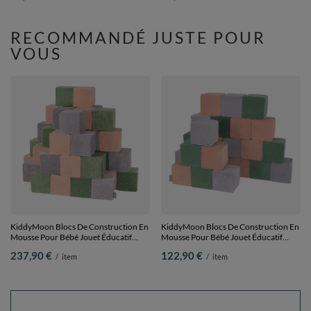
RECOMMANDÉ JUSTE POUR
VOUS
KiddyMoon Blocs De Construction En
KiddyMoon Blocs De Construction En
Mousse Pour Bébé Jouet Éducatif
Mousse Pour Bébé Jouet Éducatif
Housse En Velours, cubes: vert forêt-
Housse En Velours, cubes: vert forêt-
237,90 €
122,90 €
/
item
/
item
rose de sables-gris de montagnes, 48
rose de sables-gris de montagnes, 24
Pieces
Pieces