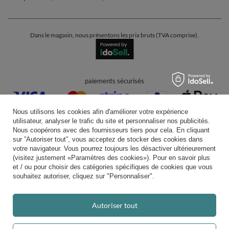
Dans le magasin, nous présentons les prix bruts (TVA comprise).
paiements sécurisés
Nous utilisons les cookies afin d'améliorer votre expérience
utilisateur, analyser le trafic du site et personnaliser nos publicités.
Nous coopérons avec des fournisseurs tiers pour cela. En cliquant
sur ”Autoriser tout”, vous acceptez de stocker des cookies dans
votre navigateur. Vous pourrez toujours les désactiver ultérieurement
livraison pratique
(visitez justement «Paramètres des cookies»). Pour en savoir plus
et / ou pour choisir des catégories spécifiques de cookies que vous
souhaitez autoriser, cliquez sur "Personnaliser".
vous pouvez nous faire confiance
Autoriser tout