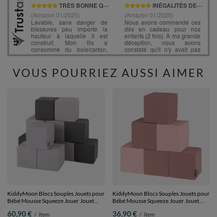
VOUS POURRIEZ AUSSI AIMER
KiddyMoon Blocs Souples Jouets pour
KiddyMoon Blocs Souples Jouets pour
Bébé Mousse Squeeze Jouer Jouet
Bébé Mousse Squeeze Jouer Jouet
Éducatif, cubes: gris clair/gris foncé, 12
Éducatif, cubes: bruyère-rose, 6 Pieces
60,90 €
36,90 €
/
item
/
item
Pieces