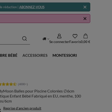
e réduction |
ABONNEZ-VOUS
Se connecter
Favoris
0,00 €
BRE BÉBÉ
ACCESSOIRES
MONTESSORI
dyMoon Balles pour Piscine Colorées ∅6cm
tique Enfant Bébé Fabriqué en EU, menthe, 100
les/6cm
Reprise d'ancien produit