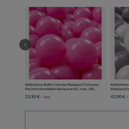
KiddyMoon Balles Colorées Plastique ∅7cm pour
KiddyMoon B
Piscine Enfant Bébé Fabriqué en EU, rose, 100
Plastique En
Balles/7cm
Balles/6cm
23,90 €
43,90 €
/
item
/