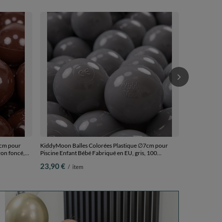
KiddyMoon Ba
Piscine Enfan
blanc/gris/no
34,90 €
/
i
7cm pour
KiddyMoon Balles Colorées Plastique ∅7cm pour
ron foncé,
Piscine Enfant Bébé Fabriqué en EU, gris, 100
Balles/7cm
23,90 €
/
item