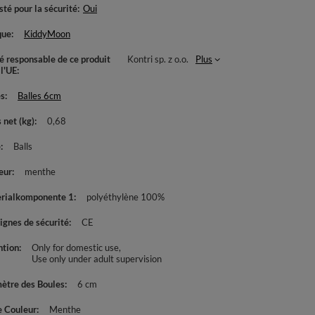
té pour la sécurité
Oui
que
KiddyMoon
té responsable de ce produit
Kontri sp. z o.o.
Plus
 l'UE
es
Balles 6cm
 net (kg)
0,68
e
Balls
eur
menthe
rialkomponente 1
polyéthylène 100%
ignes de sécurité
CE
ntion
Only for domestic use
Use only under adult supervision
ètre des Boules
6 cm
e Couleur
Menthe