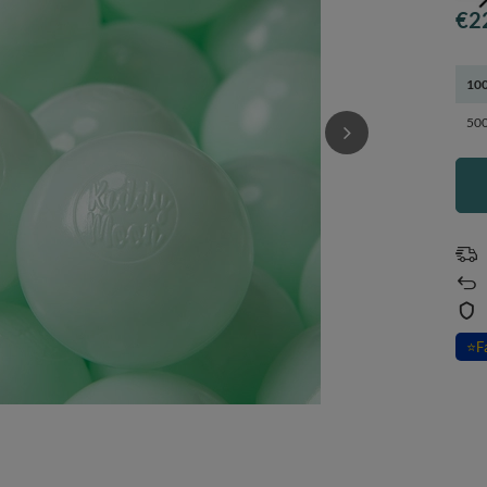
€2
100
500
⭐
F