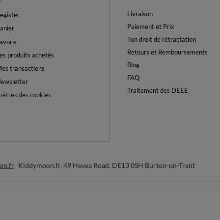
Livraison
egister
Paiement et Prix
anier
Ton droit de rétractation
avoris
Retours et Remboursements
es produits achetés
Blog
es transactions
FAQ
ewsletter
Traitement des DEEE
ètres des cookies
on.fr
Kiddymoon.fr
,
49 Hevea Road
,
DE13 0SH
Burton-on-Trent