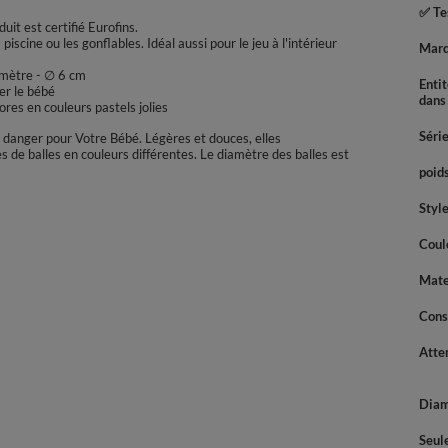
✅ Tes
it est certifié Eurofins.
iscine ou les gonflables. Idéal aussi pour le jeu à l'intérieur
Mar
amètre - ∅ 6 cm
Enti
er le bébé
dans
res en couleurs pastels jolies
Séri
s danger pour Votre Bébé. Légères et douces, elles
de balles en couleurs différentes. Le diamètre des balles est
poids
Styl
Coul
Mate
Cons
Atte
Diam
Seul