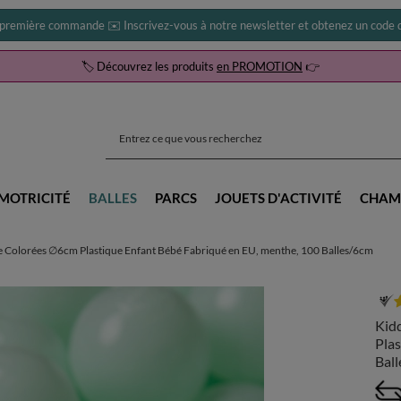
 première commande ✉️ Inscrivez-vous à notre newsletter et obtenez un code d
🏷️ Découvrez les produits
en PROMOTION
👉
MOTRICITÉ
BALLES
PARCS
JOUETS D'ACTIVITÉ
CHAM
e Colorées ∅6cm Plastique Enfant Bébé Fabriqué en EU, menthe, 100 Balles/6cm
Kid
Plas
Bal