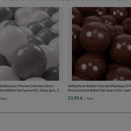
alles pour Piscine Colorées ∅6cm
KiddyMoon Balles Colorées Plastique ∅
fant Bébé Fabriqué en EU, blanc/gris, 500
Piscine Enfant Bébé Fabriqué en EU, mar
100 Balles/7cm
23,90 €
item
/
item