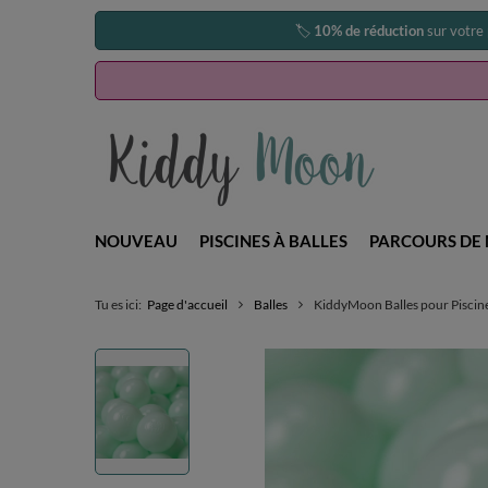
🏷️
10% de réduction
sur votre
NOUVEAU
PISCINES À BALLES
PARCOURS DE 
Tu es ici:
Page d'accueil
Balles
KiddyMoon Balles pour Piscin