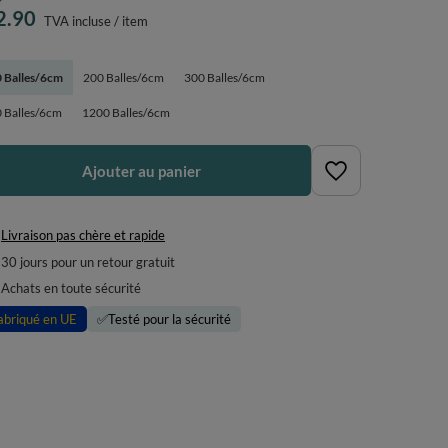
2.90
TVA incluse
/
item
 Balles/6cm
200 Balles/6cm
300 Balles/6cm
 Balles/6cm
1200 Balles/6cm
Ajouter au panier
Livraison pas chère et rapide
30
jours pour un retour gratuit
Achats en toute sécurité
abriqué en UE
✅
Testé pour la sécurité