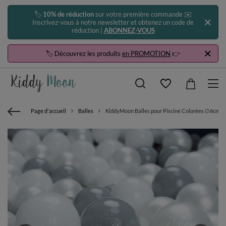
🏷️
10% de réduction
sur votre première commande ✉️
Inscrivez-vous à notre newsletter et obtenez un code de
réduction |
ABONNEZ-VOUS
🏷️ Découvrez les produits
en PROMOTION
👉
Page d'accueil
Balles
KiddyMoon Balles pour Piscine Colorées ∅6cm Pla