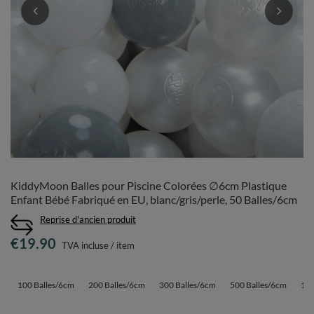
KiddyMoon Balles pour Piscine Colorées ∅6cm Plastique
Enfant Bébé Fabriqué en EU, blanc/gris/perle, 50 Balles/6cm
Reprise d'ancien produit
€19.90
TVA incluse
/
item
100 Balles/6cm
200 Balles/6cm
300 Balles/6cm
500 Balles/6cm
120