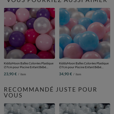
KiddyMoon Balles Colorées Plastique
KiddyMoon Balles Colorées Plastique
∅7cm pour Piscine Enfant Bébé
∅7cm pour Piscine Enfant Bébé
Fabriqué en EU, rose
Fabriqué en EU, baby blue/rose
23,90 €
34,90 €
/
item
/
item
poudré/perle/transparent, 100
poudré/perle, 200 Balles/7cm
Balles/7cm
RECOMMANDÉ JUSTE POUR
VOUS