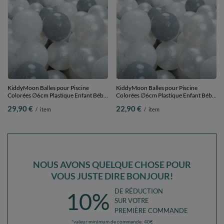
KiddyMoon Balles pour Piscine
KiddyMoon Balles pour Piscine
Colorées ∅6cm Plastique Enfant Bébé
Colorées ∅6cm Plastique Enfant Bébé
Fabriqué en EU, blanc/gris/perle, 200
Fabriqué en EU, blanc/gris/perle, 100
29,90 €
22,90 €
/
item
/
item
Balles/6cm
Balles/6cm
NOUS AVONS QUELQUE CHOSE POUR
VOUS JUSTE DIRE BONJOUR!
DE RÉDUCTION
10%
SUR VOTRE
PREMIÈRE COMMANDE
*valeur minimum de commande: 40€