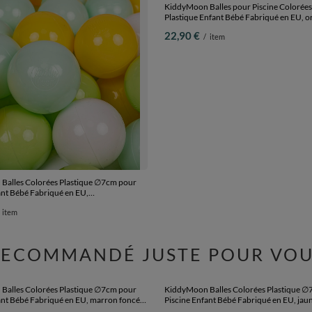
alles Colorées Plastique ∅7cm pour
KiddyMoon Balles pour Piscine Colorée
ant Bébé Fabriqué en EU,
Plastique Enfant Bébé Fabriqué en EU, o
/vert clair/jaune, 200 Balles/7cm
Balles/6cm
22,90 €
item
/
item
RECOMMANDÉ JUSTE POUR VOU