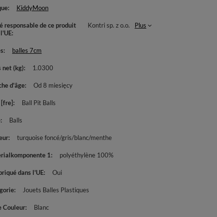
que
KiddyMoon
té responsable de ce produit
Kontri sp. z o.o.
Plus
 l'UE
es
balles 7cm
 net (kg)
1.0300
che d'âge
Od 8 miesięcy
[fre]
Ball Pit Balls
e
Balls
eur
turquoise foncé/gris/blanc/menthe
rialkomponente 1
polyéthylène 100%
briqué dans l'UE
Oui
gorie
Jouets Balles Plastiques
e Couleur
Blanc