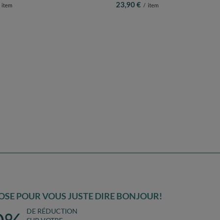
alles Colorées Plastique ∅7cm pour
KiddyMoon Balles Colorées Plastique ∅
ant Bébé Fabriqué en EU, marron foncé,
Piscine Enfant Bébé Fabriqué en EU, jaune
7cm
Balles/7cm
23,90 €
item
/
item
SE POUR VOUS JUSTE DIRE BONJOUR!
DE RÉDUCTION