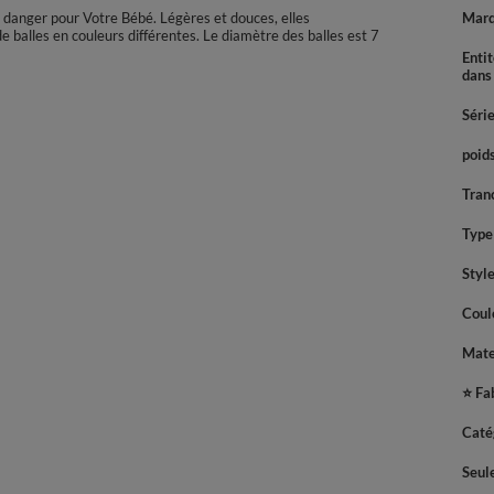
s danger pour Votre Bébé. Légères et douces, elles
Mar
 balles en couleurs différentes. Le diamètre des balles est 7
Enti
dans
Séri
poids
Tran
Type 
Styl
Coul
Mate
⭐ Fa
Caté
Seul