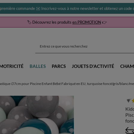
 première commande ✉️ Inscrivez-vous à notre newsletter et obtenez un code d
🏷️ Découvrez les produits
en PROMOTION
👉
MOTRICITÉ
BALLES
PARCS
JOUETS D'ACTIVITÉ
CHAM
stique ∅7cm pour Piscine Enfant Bébé Fabriqué en EU, turquoise foncé/gris/blanc/m
Kid
Pisc
fonc