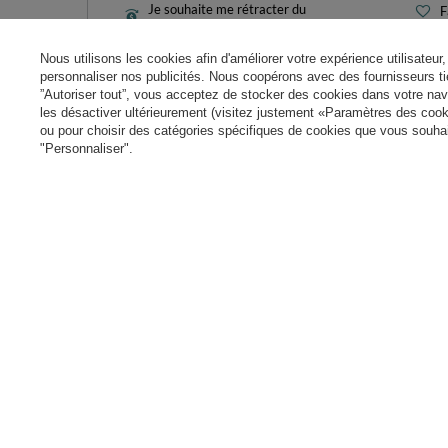
Je souhaite me rétracter du
F
contrat
L
Contact
Nous utilisons les cookies afin d'améliorer votre expérience utilisateur, 
M
personnaliser nos publicités. Nous coopérons avec des fournisseurs tie
N
”Autoriser tout”, vous acceptez de stocker des cookies dans votre nav
les désactiver ultérieurement (visitez justement «Paramètres des cooki
Param
ou pour choisir des catégories spécifiques de cookies que vous souhait
"Personnaliser".
+49 32 2210 915 31 (allemand/anglais)
contact@kiddymo
Dans le magasin, nous présentons les prix bruts (TVA comprise).
paiements sécurisés