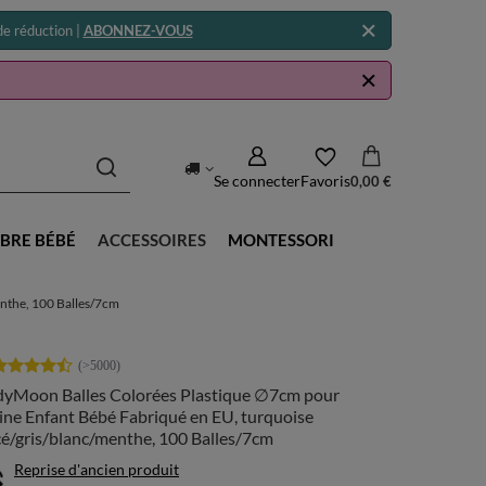
e réduction |
ABONNEZ-VOUS
Se connecter
Favoris
0,00 €
BRE BÉBÉ
ACCESSOIRES
MONTESSORI
enthe, 100 Balles/7cm
dyMoon Balles Colorées Plastique ∅7cm pour
ine Enfant Bébé Fabriqué en EU, turquoise
é/gris/blanc/menthe, 100 Balles/7cm
Reprise d'ancien produit