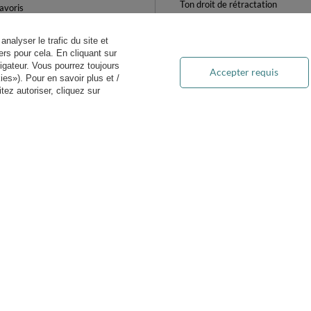
Ton droit de rétractation
avoris
Retours et Remboursements
es produits achetés
Blog
analyser le trafic du site et
es transactions
rs pour cela. En cliquant sur
FAQ
ewsletter
igateur. Vous pourrez toujours
Accepter requis
Traitement des DEEE
es»). Pour en savoir plus et /
ètres des cookies
ez autoriser, cliquez sur
on.fr
Kiddymoon.fr
,
49 Hevea Road
,
DE13 0SH
Burton-on-Trent
livraison pratique
vous pouvez nous faire co