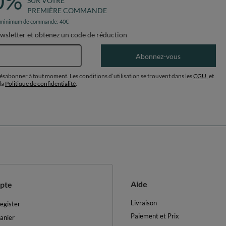
0%
SUR VOTRE
PREMIÈRE COMMANDE
 minimum de commande: 40€
ewsletter et obtenez un code de réduction
Adresse e-mail
Abonnez-vous
désabonner à tout moment. Les conditions d’utilisation se trouvent dans les
CGU
, et
la
Politique de confidentialité
.
Aide
pte
Livraison
egister
Paiement et Prix
anier