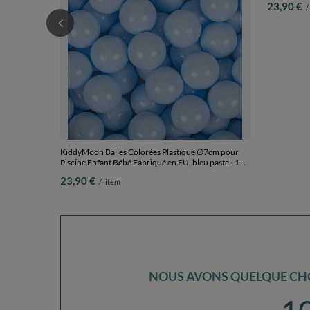
KiddyMoon Balles Colorées Plastique ∅7cm pour
KiddyMoon B
Piscine Enfant Bébé Fabriqué en EU, bleu pastel, 100
Piscine Enf
Balles/7cm
100 Balles/
23,90 €
23,90 €
/
item
/
NOUS AVONS QUELQUE CHO