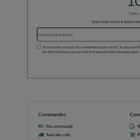
1
*valeur
inscrivez-vous à notre n
Je souhaite recevoir des newsletters par e-mail. Je peux me 
les informations concernant le traitement des données dans 
Commandes
Com
Ma commande
R
Suivi des colis
P