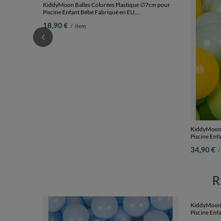
KiddyMoon Balles Colorées Plastique ∅7cm pour
KiddyMoon B
Piscine Enfant Bébé Fabriqué en EU,
Piscine Enf
blanc/babyblue/bleu , 50 Balles/7cm
blanc/menthe
18,90 €
34,90 €
/
item
/