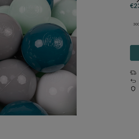
€2
300