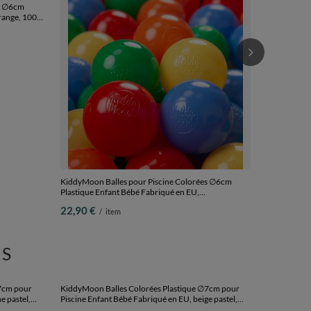
KiddyMoon Ba
Piscine Enfan
poudré/rose 
23,90 €
/
i
s ∅6cm
KiddyMoon Balles pour Piscine Colorées ∅6cm
range, 100
Plastique Enfant Bébé Fabriqué en EU,
jaune/vert/bleu/rouge/orange, 100 Balles/6cm
22,90 €
/
item
S
KiddyMoon Ba
Piscine Enfan
Balles/7cm