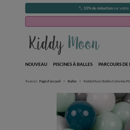
🏷️
10% de réduction
sur votre
NOUVEAU
PISCINES À BALLES
PARCOURS DE 
Tu es ici:
Page d'accueil
Balles
KiddyMoon Balles Colorées Pla