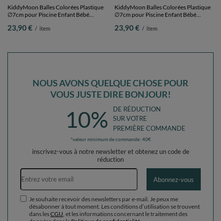
KiddyMoon Balles Colorées Plastique
KiddyMoon Balles Colorées Plastique
∅7cm pour Piscine Enfant Bébé
∅7cm pour Piscine Enfant Bébé
Fabriqué en EU, beige
Fabriqué en EU, 100 Balles/7cm
23,90 €
23,90 €
/
item
/
item
pastel/cuivre/perle, 100 Balles/7cm
NOUS AVONS QUELQUE CHOSE POUR
VOUS JUSTE DIRE BONJOUR!
DE RÉDUCTION
10%
SUR VOTRE
PREMIÈRE COMMANDE
*valeur minimum de commande: 40€
inscrivez-vous à notre newsletter et obtenez un code de
réduction
Adresse e-mail
Abonnez-vous
Je souhaite recevoir des newsletters par e-mail. Je peux me
désabonner à tout moment. Les conditions d’utilisation se trouvent
dans les
CGU
, et les informations concernant le traitement des