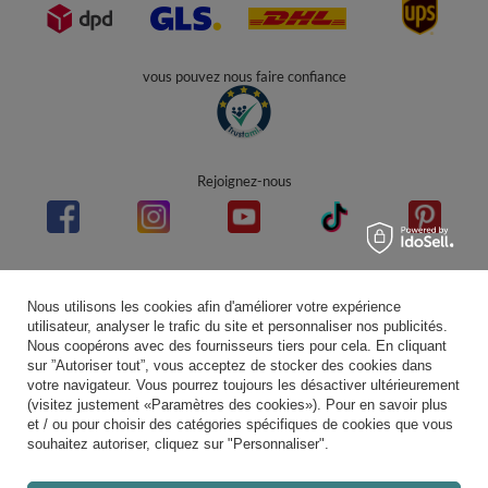
vous pouvez nous faire confiance
Rejoignez-nous
Note moyenne sur Trustami:
4.94
/
5.00
avec
43 551
Avis
|
Evaluation basée sur 7 plateforme(s) de vente et 3 d'avis client(s)
Nous utilisons les cookies afin d'améliorer votre expérience
utilisateur, analyser le trafic du site et personnaliser nos publicités.
Nous coopérons avec des fournisseurs tiers pour cela. En cliquant
sur ”Autoriser tout”, vous acceptez de stocker des cookies dans
votre navigateur. Vous pourrez toujours les désactiver ultérieurement
(visitez justement «Paramètres des cookies»). Pour en savoir plus
et / ou pour choisir des catégories spécifiques de cookies que vous
souhaitez autoriser, cliquez sur "Personnaliser".