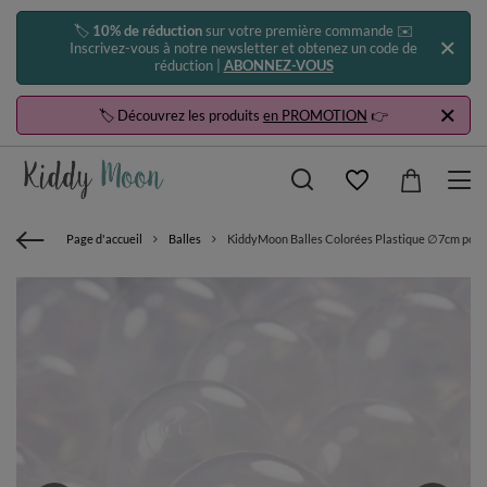
🏷️
10% de réduction
sur votre première commande ✉️
Inscrivez-vous à notre newsletter et obtenez un code de
réduction |
ABONNEZ-VOUS
🏷️ Découvrez les produits
en PROMOTION
👉
Page d'accueil
Balles
KiddyMoon Balles Colorées Plastique ∅7cm pour P