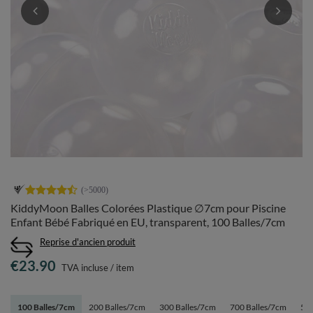
KiddyMoon Balles Colorées Plastique ∅7cm pour Piscine
Enfant Bébé Fabriqué en EU, transparent, 100 Balles/7cm
Reprise d'ancien produit
€23.90
TVA incluse
/
item
100 Balles/7cm
200 Balles/7cm
300 Balles/7cm
700 Balles/7cm
50 