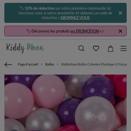
🏷️
10% de réduction
sur votre première commande ✉️
Inscrivez-vous à notre newsletter et obtenez un code de
réduction |
ABONNEZ-VOUS
🏷️ Découvrez les produits
en PROMOTION
👉
Page d'accueil
Balles
KiddyMoon Balles Colorées Plastique ∅7cm pour P