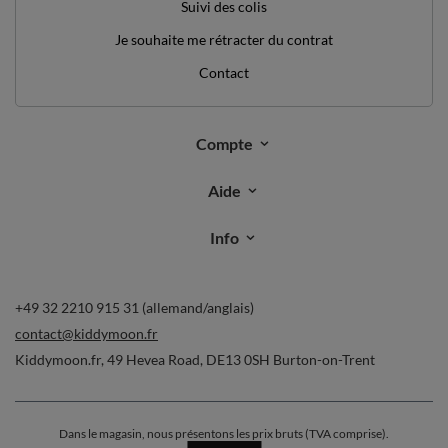
*valeur minimum de commande: 40€
inscrivez-vous à notre newsletter et obtenez un code de
réduction
Adresse e-mail
Abonnez-vous
Je souhaite recevoir des newsletters par e-mail. Je peux me
désabonner à tout moment. Les conditions d’utilisation se trouvent
dans les
CGU
, et les informations concernant le traitement des
données dans la
Politique de confidentialité
.
Commandes
Ma commande
Suivi des colis
Je souhaite me rétracter du contrat