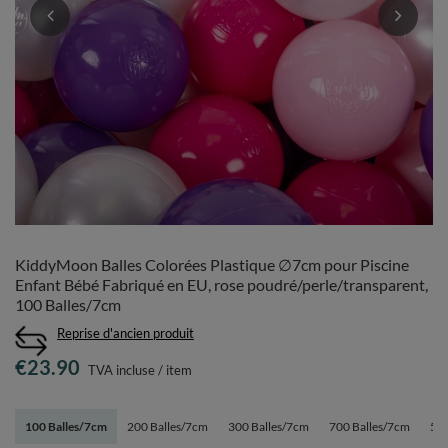
KiddyMoon Balles Colorées Plastique ∅7cm pour Piscine
Enfant Bébé Fabriqué en EU, rose poudré/perle/transparent,
100 Balles/7cm
Reprise d'ancien produit
€23.90
TVA incluse
/
item
100 Balles/7cm
200 Balles/7cm
300 Balles/7cm
700 Balles/7cm
50 