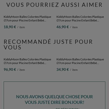
VOUS POURRIEZ AUSSI AIMER
KiddyMoon Balles Colorées Plastique
KiddyMoon Balles Colorées Plastique
∅7cm pour Piscine Enfant Bébé
∅7cm pour Piscine Enfant Bébé
Fabriqué en EU, blanc/gris/menthe, 50
Fabriqué en EU, vert/blanc/rouge, 300
18,90 €
46,90 €
/
item
/
item
Balles/7cm
Balles/7cm
RECOMMANDÉ JUSTE POUR
VOUS