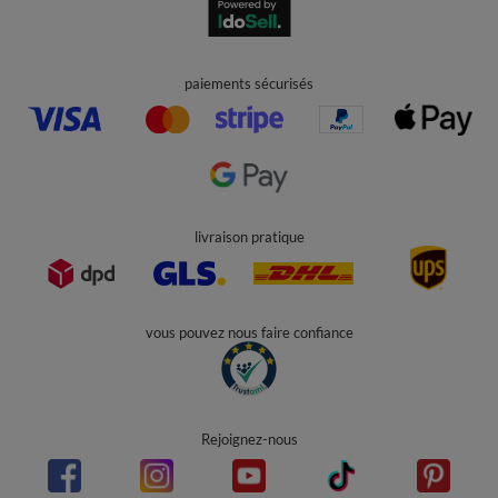
Contact
Compte
Aide
Info
+49 32 2210 915 31 (allemand/anglais)
contact@kiddymoon.fr
Kiddymoon.fr
,
49 Hevea Road
,
DE13 0SH
Burton-on-Trent
Dans le magasin, nous présentons les prix bruts (TVA comprise).